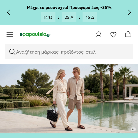
ΜΕΤΆΒΑΣΗ ΣΤΟ ΚΎΡΙΟ ΠΕΡΙΕΧΌΜΕΝΟ
ΜΕΤΆΒΑΣΗ ΣΤΗΝ ΑΝΑΖΉΤΗΣΗ
Μέχρι τα μεσάνυχτα! Προσφορά έως -35%
14 Ώ
:
25 Λ
:
15 Δ
Αναζήτηση μάρκας, προϊόντος, στυλ