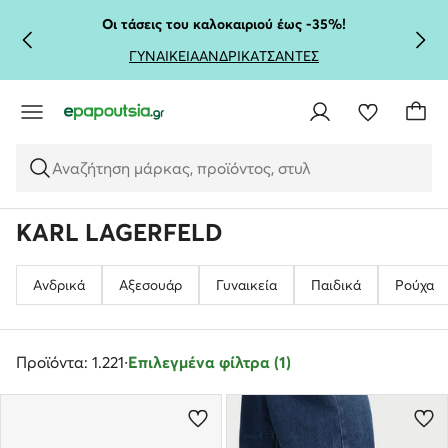
ΜΕΤΆΒΑΣΗ ΣΤΟ ΚΎΡΙΟ ΠΕΡΙΕΧΌΜΕΝΟ
ΜΕΤΆΒΑΣΗ ΣΤΗΝ ΑΝΑΖΉΤΗΣΗ
Οι τάσεις του καλοκαιριού έως -35%!
ΓΥΝΑΙΚΕΙΑ
ΑΝΔΡΙΚΑ
ΤΣΑΝΤΕΣ
Αναζήτηση μάρκας, προϊόντος, στυλ
KARL LAGERFELD
Ανδρικά
Αξεσουάρ
Γυναικεία
Παιδικά
Ρούχα
Προϊόντα: 1.221
·
Επιλεγμένα φίλτρα (1)