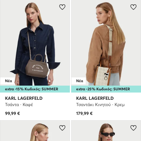
Νέα
Νέα
extra -15% Κωδικός: SUMMER
extra -25% Κωδικός: SUMMER
KARL LAGERFELD
KARL LAGERFELD
Τσάντα · Καφέ
Τσαντάκι Κινητού · Κρεμ
99,99
€
179,99
€