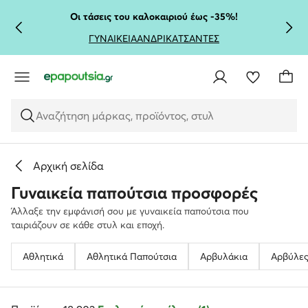
ΜΕΤΆΒΑΣΗ ΣΤΟ ΚΎΡΙΟ ΠΕΡΙΕΧΌΜΕΝΟ
ΜΕΤΆΒΑΣΗ ΣΤΗΝ ΑΝΑΖΉΤΗΣΗ
Οι τάσεις του καλοκαιριού έως -35%!
ΓΥΝΑΙΚΕΙΑ
ΑΝΔΡΙΚΑ
ΤΣΑΝΤΕΣ
Αναζήτηση μάρκας, προϊόντος, στυλ
Αρχική σελίδα
Γυναικεία παπούτσια προσφορές
Άλλαξε την εμφάνισή σου με γυναικεία παπούτσια που
ταιριάζουν σε κάθε στυλ και εποχή.
Αθλητικά
Αθλητικά Παπούτσια
Αρβυλάκια
Αρβύλε