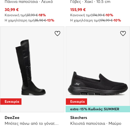
Πάνινα παπούτσια · Λευκό
Γόβες · Χακί · 10.5 cm
Τρέχουσα τιμή
Τρέχουσα τιμή
30,99
€
155,99
€
Κανονική τιμή
37,99 €
-18%
Κανονική τιμή
174,99 €
-10%
Η χαμηλότερη τιμή
35,90 €
-13%
Η χαμηλότερη τιμή
174,99 €
-10%
Ευκαιρία
Ευκαιρία
extra -15% Κωδικός: SUMMER
DeeZee
Skechers
Μπότες πάνω από το γόνατο · Μαύρο
Κλειστά παπούτσια · Μαύρο