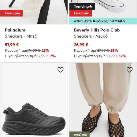
Trending
Ευκαιρία
Ευκαιρία
extra -15% Κωδικός: SUMMER
Palladium
Beverly Hills Polo Club
Sneakers · Μπεζ
Sneakers · Λευκό
Τρέχουσα τιμή
Τρέχουσα τιμή
57,99
€
26,99
€
Κανονική τιμή
74,99 €
-22%
Κανονική τιμή
37,99 €
-28%
Η χαμηλότερη τιμή
62,99 €
-7%
Η χαμηλότερη τιμή
30,99 €
-12%
weCare