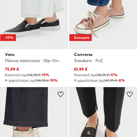
-19%
Ευκαιρία
Vans
Converse
Πάνινα παπούτσια · Slip-On · Μαύρο
Sneakers · Ροζ
Τρέχουσα τιμή
Τρέχουσα τιμή
75,99
€
61,99
€
Κανονική τιμή
94,90 €
-19%
Κανονική τιμή
74,99 €
-17%
Η χαμηλότερη τιμή
94,90 €
-19%
Η χαμηλότερη τιμή
67,99 €
-8%