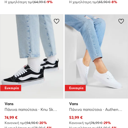
Η χαμηλότερη τιμή
64,99 €
-9%
Η χαμηλότερη τιμή
65,90 €
-8%
Ευκαιρία
Ευκαιρία
Vans
Vans
Πάνινα παπούτσια · Knu Skool · Μαύρο
Πάνινα παπούτσια · Authentic · Λευκό
Τρέχουσα τιμή
Τρέχουσα τιμή
74,99
€
53,99
€
Κανονική τιμή
94,90 €
-20%
Κανονική τιμή
76,99 €
-29%
Η χαμηλότερη τιμή
78,99 €
-5%
Η χαμηλότερη τιμή
56,99 €
-5%