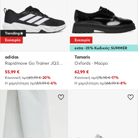
Trending
Ευκαιρία
Ευκαιρία
extra -25% Κωδικός: SUMMER
adidas
Tamaris
Rapidmove Go Trainer JQ3953 · Παπούτσια για Γυμναστήριο
Oxfords · Μαύρο
Τρέχουσα τιμή
Τρέχουσα τιμή
55,99
€
62,99
€
Κανονική τιμή
69,99 €
-20%
Κανονική τιμή
75,90 €
-17%
Η χαμηλότερη τιμή
59,99 €
-6%
Η χαμηλότερη τιμή
68,99 €
-8%