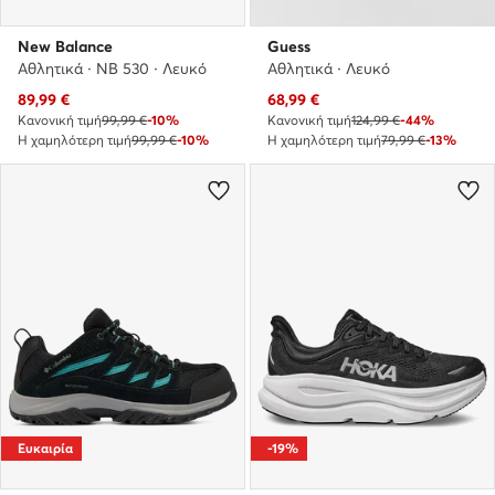
New Balance
Guess
Αθλητικά · NB 530 · Λευκό
Αθλητικά · Λευκό
Τρέχουσα τιμή
Τρέχουσα τιμή
89,99
€
68,99
€
Κανονική τιμή
99,99 €
-10%
Κανονική τιμή
124,99 €
-44%
Η χαμηλότερη τιμή
99,99 €
-10%
Η χαμηλότερη τιμή
79,99 €
-13%
Ευκαιρία
-19%