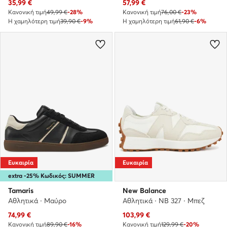
Τρέχουσα τιμή
Τρέχουσα τιμή
35,99
€
57,99
€
Κανονική τιμή
49,99 €
-28%
Κανονική τιμή
76,00 €
-23%
Η χαμηλότερη τιμή
39,90 €
-9%
Η χαμηλότερη τιμή
61,90 €
-6%
Ευκαιρία
Ευκαιρία
extra -25% Κωδικός: SUMMER
Tamaris
New Balance
Αθλητικά · Μαύρο
Αθλητικά · NB 327 · Μπεζ
Τρέχουσα τιμή
Τρέχουσα τιμή
74,99
€
103,99
€
Κανονική τιμή
89,90 €
-16%
Κανονική τιμή
129,99 €
-20%