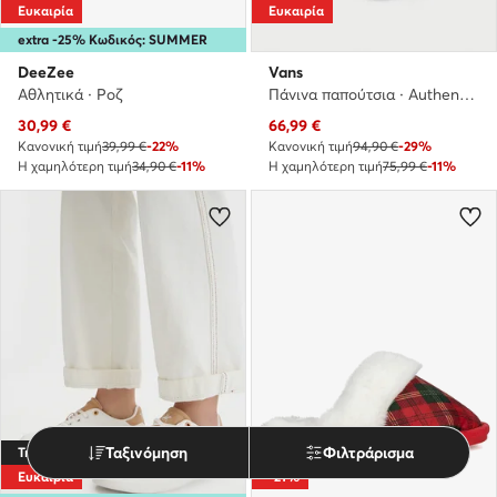
Ευκαιρία
Ευκαιρία
extra -25% Κωδικός: SUMMER
DeeZee
Vans
Αθλητικά · Ροζ
Πάνινα παπούτσια · Authentic · Μαύρο
Τρέχουσα τιμή
Τρέχουσα τιμή
30,99
€
66,99
€
Κανονική τιμή
39,99 €
-22%
Κανονική τιμή
94,90 €
-29%
Η χαμηλότερη τιμή
34,90 €
-11%
Η χαμηλότερη τιμή
75,99 €
-11%
Ταξινόμηση
Φιλτράρισμα
Trending
Ευκαιρία
-21%