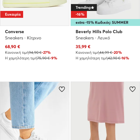
Trending
Ευκαιρία
-16%
extra -15% Κωδικός: SUMMER
Converse
Beverly Hills Polo Club
Sneakers · Κίτρινο
Sneakers · Λευκό
Τρέχουσα τιμή
Τρέχουσα τιμή
68,90
€
35,99
€
Κανονική τιμή
94,90 €
-27%
Κανονική τιμή
44,99 €
-20%
Η χαμηλότερη τιμή
75,90 €
-9%
Η χαμηλότερη τιμή
42,90 €
-16%