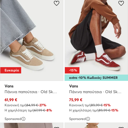
Ευκαιρία
-15%
extra -10% Κωδικός: SUMMER
Vans
Vans
Πάνινα παπούτσια · Old Skool · Μπεζ
Πάνινα παπούτσια · Old Skool · Κόκκινο
Τρέχουσα τιμή
Τρέχουσα τιμή
61,99
€
75,99
€
Κανονική τιμή
84,99 €
-27%
Κανονική τιμή
89,99 €
-15%
Η χαμηλότερη τιμή
67,99 €
-8%
Η χαμηλότερη τιμή
89,99 €
-15%
Sponsored
Sponsored