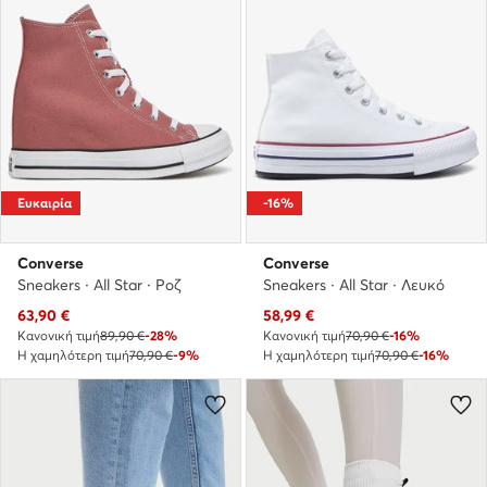
Ευκαιρία
-16%
Converse
Converse
Sneakers · All Star · Ροζ
Sneakers · All Star · Λευκό
Τρέχουσα τιμή
Τρέχουσα τιμή
63,90
€
58,99
€
Κανονική τιμή
89,90 €
-28%
Κανονική τιμή
70,90 €
-16%
Η χαμηλότερη τιμή
70,90 €
-9%
Η χαμηλότερη τιμή
70,90 €
-16%