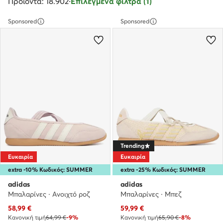
Προϊόντα: 18.902
·
Επιλεγμένα φίλτρα (1)
Sponsored
Sponsored
Trending
Ευκαιρία
Ευκαιρία
extra -10% Κωδικός: SUMMER
extra -25% Κωδικός: SUMMER
adidas
adidas
Μπαλαρίνες · Ανοιχτό ροζ
Μπαλαρίνες · Μπεζ
Τρέχουσα τιμή
Τρέχουσα τιμή
58,99
€
59,99
€
Κανονική τιμή
64,99 €
-9%
Κανονική τιμή
65,90 €
-8%