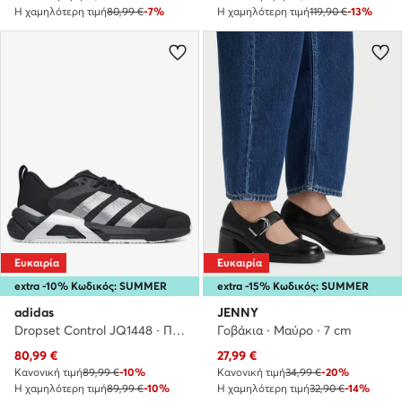
Η χαμηλότερη τιμή
80,99 €
-7%
Η χαμηλότερη τιμή
119,90 €
-13%
Ευκαιρία
Ευκαιρία
extra -10% Κωδικός: SUMMER
extra -15% Κωδικός: SUMMER
adidas
JENNY
Dropset Control JQ1448 · Παπούτσια για Γυμναστήριο
Γοβάκια · Μαύρο · 7 cm
Τρέχουσα τιμή
Τρέχουσα τιμή
80,99
€
27,99
€
Κανονική τιμή
89,99 €
-10%
Κανονική τιμή
34,99 €
-20%
Η χαμηλότερη τιμή
89,99 €
-10%
Η χαμηλότερη τιμή
32,90 €
-14%