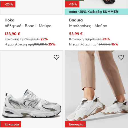
-25%
-16%
extra -25% Κωδικός: SUMMER
Hoka
Badura
Αθλητικά · Bondi · Μαύρο
Μπαλαρίνες · Μαύρο
Τρέχουσα τιμή
Τρέχουσα τιμή
133,90
€
53,99
€
Κανονική τιμή
180,00 €
-25%
Κανονική τιμή
71,90 €
-24%
Η χαμηλότερη τιμή
180,00 €
-25%
Η χαμηλότερη τιμή
64,99 €
-16%
Ευκαιρία
Ευκαιρία