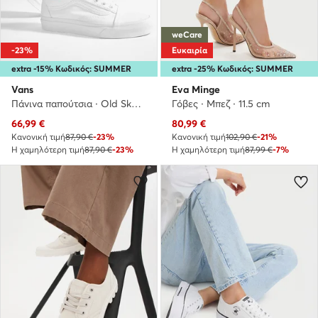
weCare
-23%
Ευκαιρία
extra -15% Κωδικός: SUMMER
extra -25% Κωδικός: SUMMER
Vans
Eva Minge
Πάνινα παπούτσια · Old Skool · Λευκό
Γόβες · Μπεζ · 11.5 cm
Τρέχουσα τιμή
Τρέχουσα τιμή
66,99
€
80,99
€
Κανονική τιμή
87,90 €
-23%
Κανονική τιμή
102,90 €
-21%
Η χαμηλότερη τιμή
87,90 €
-23%
Η χαμηλότερη τιμή
87,99 €
-7%