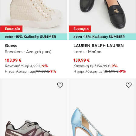
Ευκαιρία
Ευκαιρία
extra -15% Κωδικός: SUMMER
extra -15% Κωδικός: SUMMER
Guess
LAUREN RALPH LAUREN
Sneakers · Ανοιχτό μπεζ
Lords · Μαύρο
Τρέχουσα τιμή
Τρέχουσα τιμή
103,99
€
139,99
€
Κανονική τιμή
114,99 €
-9%
Κανονική τιμή
154,99 €
-9%
Η χαμηλότερη τιμή
114,99 €
-9%
Η χαμηλότερη τιμή
154,99 €
-9%