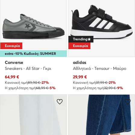
Trending
Ευκαιρία
Ευκαιρία
extra -10% Κωδικός: SUMMER
Converse
adidas
Sneakers · All Star · Γκρι
Αθλητικά · Tensaur · Μαύρο
Τρέχουσα τιμή
Τρέχουσα τιμή
64,99
€
29,99
€
Κανονική τιμή
89,90 €
-27%
Κανονική τιμή
37,99 €
-21%
Η χαμηλότερη τιμή
68,99 €
-5%
Η χαμηλότερη τιμή
32,99 €
-9%