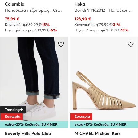
Columbia
Hoka
Παπούτσια πεζοπορίας · Crestwood Waterproof 2099881 · Μαύρο
Bondi 9 1162012 · Παπούτσια για Τρέξιμο
Τρέχουσα τιμή
Τρέχουσα τιμή
75,99
€
123,90
€
Κανονική τιμή
89,99 €
-15%
Κανονική τιμή
179,99 €
-31%
Η χαμηλότερη τιμή
80,99 €
-6%
Η χαμηλότερη τιμή
153,90 €
-19%
Trending
Ευκαιρία
Ευκαιρία
extra -25% Κωδικός: SUMMER
extra -15% Κωδικός: SUMMER
Beverly Hills Polo Club
MICHAEL Michael Kors