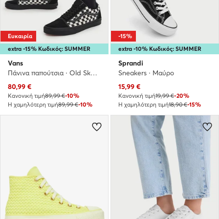
Ευκαιρία
-15%
extra -15% Κωδικός: SUMMER
extra -10% Κωδικός: SUMMER
Vans
Sprandi
Πάνινα παπούτσια · Old Skool · Μαύρο
Sneakers · Μαύρο
Τρέχουσα τιμή
Τρέχουσα τιμή
80,99
€
15,99
€
Κανονική τιμή
89,99 €
-10%
Κανονική τιμή
19,99 €
-20%
Η χαμηλότερη τιμή
89,99 €
-10%
Η χαμηλότερη τιμή
18,90 €
-15%