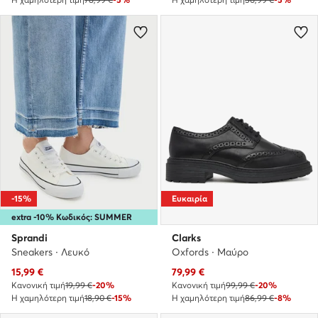
-15%
Ευκαιρία
extra -10% Κωδικός: SUMMER
Sprandi
Clarks
Sneakers · Λευκό
Oxfords · Μαύρο
Τρέχουσα τιμή
Τρέχουσα τιμή
15,99
€
79,99
€
Κανονική τιμή
19,99 €
-20%
Κανονική τιμή
99,99 €
-20%
Η χαμηλότερη τιμή
18,90 €
-15%
Η χαμηλότερη τιμή
86,99 €
-8%