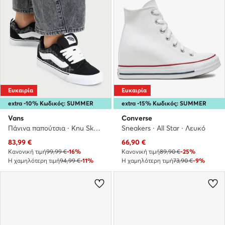
Ευκαιρία
Ευκαιρία
extra -10% Κωδικός: SUMMER
extra -15% Κωδικός: SUMMER
Vans
Converse
Πάνινα παπούτσια · Knu Skool · Μαύρο
Sneakers · All Star · Λευκό
Τρέχουσα τιμή
Τρέχουσα τιμή
83,99
€
66,90
€
Κανονική τιμή
99,99 €
-16%
Κανονική τιμή
89,90 €
-25%
Η χαμηλότερη τιμή
94,99 €
-11%
Η χαμηλότερη τιμή
73,90 €
-9%