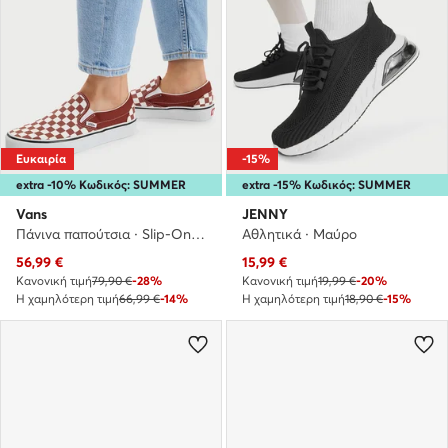
Ευκαιρία
-15%
extra -10% Κωδικός: SUMMER
extra -15% Κωδικός: SUMMER
Vans
JENNY
Πάνινα παπούτσια · Slip-On · Μπορντό
Αθλητικά · Μαύρο
Τρέχουσα τιμή
Τρέχουσα τιμή
56,99
€
15,99
€
Κανονική τιμή
79,90 €
-28%
Κανονική τιμή
19,99 €
-20%
Η χαμηλότερη τιμή
66,99 €
-14%
Η χαμηλότερη τιμή
18,90 €
-15%