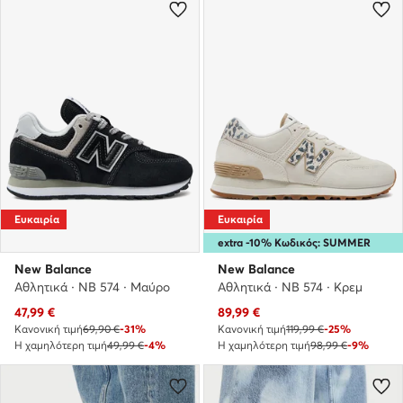
Ευκαιρία
Ευκαιρία
extra -10% Κωδικός: SUMMER
New Balance
New Balance
Αθλητικά · NB 574 · Μαύρο
Αθλητικά · NB 574 · Κρεμ
Τρέχουσα τιμή
Τρέχουσα τιμή
47,99
€
89,99
€
Κανονική τιμή
69,90 €
-31%
Κανονική τιμή
119,99 €
-25%
Η χαμηλότερη τιμή
49,99 €
-4%
Η χαμηλότερη τιμή
98,99 €
-9%