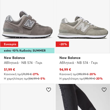
Ευκαιρία
-20%
extra -10% Κωδικός: SUMMER
New Balance
New Balance
Αθλητικά · NB 574 · Γκρι
Αθλητικά · NB 574 · Γκρι
Τρέχουσα τιμή
Τρέχουσα τιμή
51,99
€
94,99
€
Κανονική τιμή
71,99 €
-27%
Κανονική τιμή
119,99 €
-20%
Η χαμηλότερη τιμή
54,99 €
-5%
Η χαμηλότερη τιμή
119,99 €
-20%