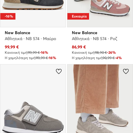
-16%
Ευκαιρία
New Balance
New Balance
Αθλητικά · NB 574 · Μαύρο
Αθλητικά · NB 574 · Ροζ
Τρέχουσα τιμή
Τρέχουσα τιμή
99,99
€
86,99
€
Κανονική τιμή
119,99 €
-16%
Κανονική τιμή
118,90 €
-26%
Η χαμηλότερη τιμή
119,99 €
-16%
Η χαμηλότερη τιμή
90,99 €
-4%