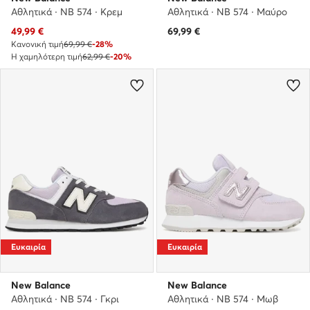
Αθλητικά · NB 574 · Κρεμ
Αθλητικά · NB 574 · Μαύρο
Τρέχουσα τιμή
49,99
€
69,99
€
Κανονική τιμή
69,99 €
-28%
Η χαμηλότερη τιμή
62,99 €
-20%
Ευκαιρία
Ευκαιρία
New Balance
New Balance
Αθλητικά · NB 574 · Γκρι
Αθλητικά · NB 574 · Μωβ