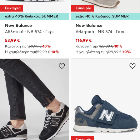
Ευκαιρία
Ευκαιρία
extra -10% Κωδικός: SUMMER
extra -10% Κωδικός: SUMMER
New Balance
New Balance
Αθλητικά · NB 574 · Γκρι
Αθλητικά · NB 574 · Γκρι
Τρέχουσα τιμή
Τρέχουσα τιμή
53,99
€
116,99
€
Κανονική τιμή
59,99 €
-10%
Κανονική τιμή
129,99 €
-10%
Η χαμηλότερη τιμή
59,99 €
-10%
Η χαμηλότερη τιμή
129,99 €
-10%
Ευκαιρία