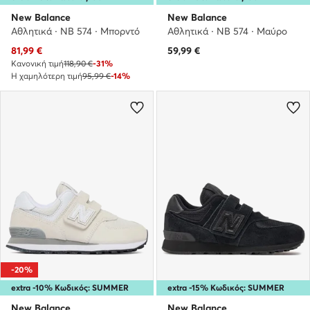
New Balance
New Balance
Αθλητικά · NB 574 · Μπορντό
Αθλητικά · NB 574 · Μαύρο
Τρέχουσα τιμή
81,99
€
59,99
€
Κανονική τιμή
118,90 €
-31%
Η χαμηλότερη τιμή
95,99 €
-14%
-20%
extra -10% Κωδικός: SUMMER
extra -15% Κωδικός: SUMMER
New Balance
New Balance