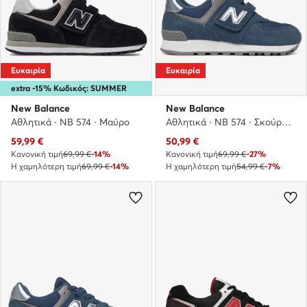
Ευκαιρία
Ευκαιρία
extra -15% Κωδικός: SUMMER
New Balance
New Balance
Αθλητικά · NB 574 · Μαύρο
Αθλητικά · NB 574 · Σκούρο μπλε
Τρέχουσα τιμή
Τρέχουσα τιμή
59,99
€
50,99
€
Κανονική τιμή
69,99 €
-14%
Κανονική τιμή
69,99 €
-27%
Η χαμηλότερη τιμή
69,99 €
-14%
Η χαμηλότερη τιμή
54,99 €
-7%