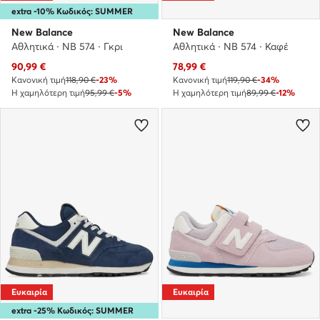
extra -10% Κωδικός: SUMMER
New Balance
New Balance
Αθλητικά · NB 574 · Γκρι
Αθλητικά · NB 574 · Καφέ
Τρέχουσα τιμή
Τρέχουσα τιμή
90,99
€
78,99
€
Κανονική τιμή
118,90 €
-23%
Κανονική τιμή
119,90 €
-34%
Η χαμηλότερη τιμή
95,99 €
-5%
Η χαμηλότερη τιμή
89,99 €
-12%
Ευκαιρία
Ευκαιρία
extra -25% Κωδικός: SUMMER