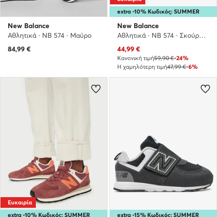
extra -10% Κωδικός: SUMMER
New Balance
New Balance
Αθλητικά · NB 574 · Μαύρο
Αθλητικά · NB 574 · Σκούρο μπλε
Τρέχουσα τιμή
84,99
€
44,99
€
Κανονική τιμή
59,90 €
-24%
Η χαμηλότερη τιμή
47,99 €
-6%
Ευκαιρία
extra -10% Κωδικός: SUMMER
extra -15% Κωδικός: SUMMER