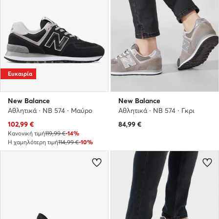
Ευκαιρία
New Balance
New Balance
Αθλητικά · NB 574 · Μαύρο
Αθλητικά · NB 574 · Γκρι
Τρέχουσα τιμή
102,99
€
84,99
€
Κανονική τιμή
119,99 €
-14%
Η χαμηλότερη τιμή
114,99 €
-10%