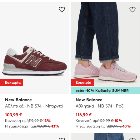
Ευκαιρία
Ευκαιρία
extra -10% Κωδικός: SUMMER
New Balance
New Balance
Αθλητικά · NB 574 · Μπορντό
Αθλητικά · NB 574 · Ροζ
Τρέχουσα τιμή
Τρέχουσα τιμή
103,99
€
116,99
€
Κανονική τιμή
119,99 €
-13%
Κανονική τιμή
129,99 €
-10%
Η χαμηλότερη τιμή
119,99 €
-13%
Η χαμηλότερη τιμή
129,99 €
-10%