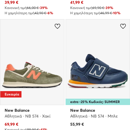
Τρέχουσα τιμή
Τρέχουσα τιμή
39,99
€
41,99
€
Κανονική τιμή
66,00 €
-39%
Κανονική τιμή
69,90 €
-39%
Η χαμηλότερη τιμή
42,90 €
-6%
Η χαμηλότερη τιμή
46,99 €
-10%
Ευκαιρία
extra -25% Κωδικός: SUMMER
New Balance
New Balance
Αθλητικά · NB 574 · Χακί
Αθλητικά · NB 574 · Μπλε
Τρέχουσα τιμή
69,99
€
55,99
€
Κανονική τιμή
119,90 €
-41%