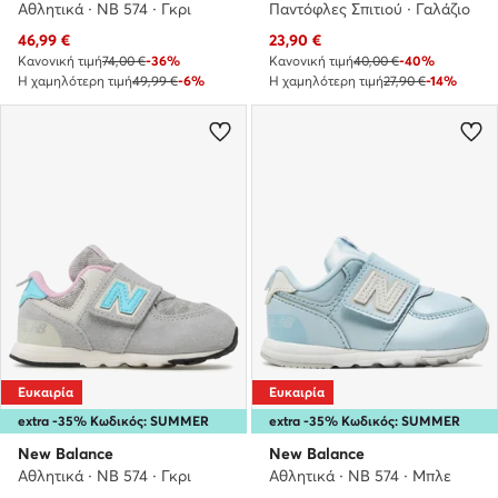
Αθλητικά · NB 574 · Γκρι
Παντόφλες Σπιτιού · Γαλάζιο
Τρέχουσα τιμή
Τρέχουσα τιμή
46,99
€
23,90
€
Κανονική τιμή
74,00 €
-36%
Κανονική τιμή
40,00 €
-40%
Η χαμηλότερη τιμή
49,99 €
-6%
Η χαμηλότερη τιμή
27,90 €
-14%
Ευκαιρία
Ευκαιρία
extra -35% Κωδικός: SUMMER
extra -35% Κωδικός: SUMMER
New Balance
New Balance
Αθλητικά · NB 574 · Γκρι
Αθλητικά · NB 574 · Μπλε