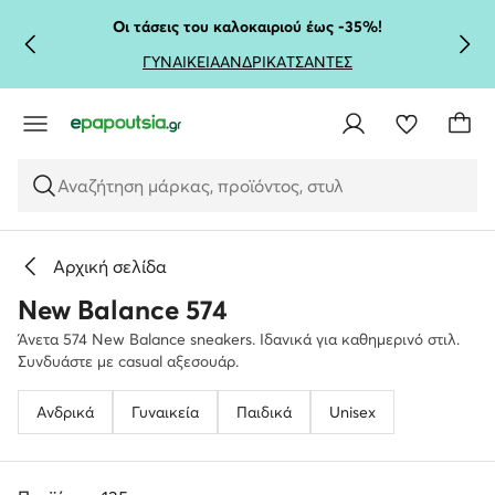
ΜΕΤΆΒΑΣΗ ΣΤΟ ΚΎΡΙΟ ΠΕΡΙΕΧΌΜΕΝΟ
ΜΕΤΆΒΑΣΗ ΣΤΗΝ ΑΝΑΖΉΤΗΣΗ
Οι τάσεις του καλοκαιριού έως -35%!
ΓΥΝΑΙΚΕΙΑ
ΑΝΔΡΙΚΑ
ΤΣΑΝΤΕΣ
Αναζήτηση μάρκας, προϊόντος, στυλ
Αρχική σελίδα
New Balance 574
Άνετα 574 New Balance sneakers. Ιδανικά για καθημερινό στιλ.
Συνδυάστε με casual αξεσουάρ.
Ανδρικά
Γυναικεία
Παιδικά
Unisex