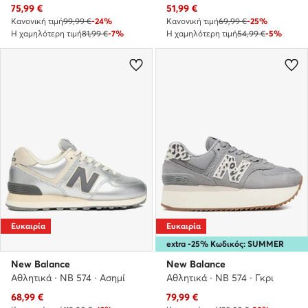
Τρέχουσα τιμή
Τρέχουσα τιμή
75,99
€
51,99
€
Κανονική τιμή
99,99 €
-24%
Κανονική τιμή
69,99 €
-25%
Η χαμηλότερη τιμή
81,99 €
-7%
Η χαμηλότερη τιμή
54,99 €
-5%
Ευκαιρία
Ευκαιρία
extra -25% Κωδικός: SUMMER
New Balance
New Balance
Αθλητικά · NB 574 · Ασημί
Αθλητικά · NB 574 · Γκρι
Τρέχουσα τιμή
Τρέχουσα τιμή
68,99
€
79,99
€