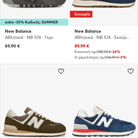
Ευκαιρία
extra -35% Κωδικός: SUMMER
New Balance
New Balance
Αθλητικά · NB 574 · Γκρι
Αθλητικά · NB 574 · Σκούρο μπλε
Τρέχουσα τιμή
69,90
€
89,99
€
Κανονική τιμή
118,90 €
-24%
Η χαμηλότερη τιμή
94,99 €
-5%