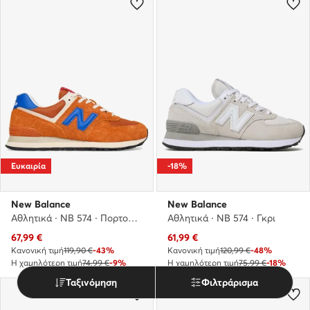
Ευκαιρία
-18%
New Balance
New Balance
Αθλητικά · NB 574 · Πορτοκαλί
Αθλητικά · NB 574 · Γκρι
Τρέχουσα τιμή
Τρέχουσα τιμή
67,99
€
61,99
€
Κανονική τιμή
119,90 €
-43%
Κανονική τιμή
120,99 €
-48%
Η χαμηλότερη τιμή
74,99 €
-9%
Η χαμηλότερη τιμή
75,99 €
-18%
Ταξινόμηση
Φιλτράρισμα