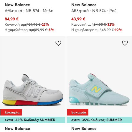
New Balance
New Balance
Αθλητικά · NB 574 · Μπλε
Αθλητικά · NB 574 · Ροζ
Τρέχουσα τιμή
Τρέχουσα τιμή
84,99
€
43,99
€
Κανονική τιμή
109,90 €
-22%
Κανονική τιμή
64,90 €
-32%
Η χαμηλότερη τιμή
89,99 €
-5%
Η χαμηλότερη τιμή
48,99 €
-10%
Ευκαιρία
Ευκαιρία
extra -35% Κωδικός: SUMMER
extra -35% Κωδικός: SUMMER
New Balance
New Balance