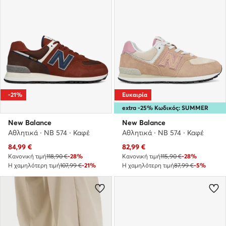
-21%
Ευκαιρία
extra -25% Κωδικός: SUMMER
New Balance
New Balance
Αθλητικά · NB 574 · Καφέ
Αθλητικά · NB 574 · Καφέ
Τρέχουσα τιμή
Τρέχουσα τιμή
84,99
€
82,99
€
Κανονική τιμή
118,90 €
-28%
Κανονική τιμή
115,90 €
-28%
Η χαμηλότερη τιμή
107,99 €
-21%
Η χαμηλότερη τιμή
87,99 €
-5%