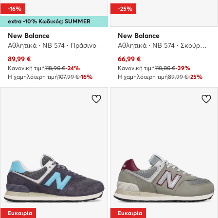
-16%
-25%
extra -10% Κωδικός: SUMMER
New Balance
New Balance
Αθλητικά · NB 574 · Πράσινο
Αθλητικά · NB 574 · Σκούρο μπλε
Τρέχουσα τιμή
Τρέχουσα τιμή
89,99
€
66,99
€
Κανονική τιμή
118,90 €
-24%
Κανονική τιμή
110,00 €
-39%
Η χαμηλότερη τιμή
107,99 €
-16%
Η χαμηλότερη τιμή
89,99 €
-25%
Ευκαιρία
Ευκαιρία