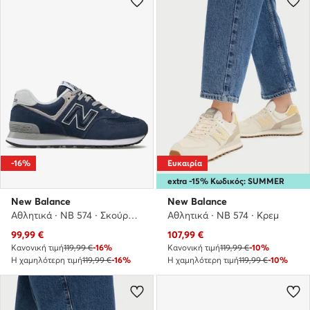
-16%
Ευκαιρία
extra -15% Κωδικός: SUMMER
New Balance
New Balance
Αθλητικά · NB 574 · Σκούρο μπλε
Αθλητικά · NB 574 · Κρεμ
Τρέχουσα τιμή
Τρέχουσα τιμή
99,99
€
107,99
€
Κανονική τιμή
119,99 €
-16%
Κανονική τιμή
119,99 €
-10%
Η χαμηλότερη τιμή
119,99 €
-16%
Η χαμηλότερη τιμή
119,99 €
-10%