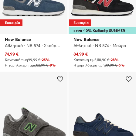
Ευκαιρία
Ευκαιρία
extra -10% Κωδικός: SUMMER
New Balance
New Balance
Αθλητικά · NB 574 · Σκούρο μπλε
Αθλητικά · NB 574 · Μαύρο
Τρέχουσα τιμή
Τρέχουσα τιμή
74,99
€
84,99
€
Κανονική τιμή
99,99 €
-25%
Κανονική τιμή
118,90 €
-28%
Η χαμηλότερη τιμή
82,99 €
-9%
Η χαμηλότερη τιμή
89,99 €
-5%