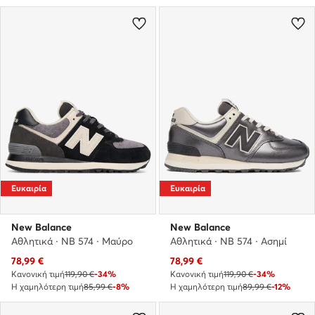
Ευκαιρία
Ευκαιρία
New Balance
New Balance
Αθλητικά · NB 574 · Μαύρο
Αθλητικά · NB 574 · Ασημί
Τρέχουσα τιμή
Τρέχουσα τιμή
78,99
€
78,99
€
Κανονική τιμή
119,90 €
-34%
Κανονική τιμή
119,90 €
-34%
Η χαμηλότερη τιμή
85,99 €
-8%
Η χαμηλότερη τιμή
89,99 €
-12%