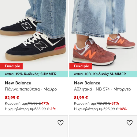
Ευκαιρία
Ευκαιρία
extra -15% Κωδικός: SUMMER
extra -10% Κωδικός: SUMMER
New Balance
New Balance
Πάνινα παπούτσια · Μαύρο
Αθλητικά · NB 574 · Μπορντό
Τρέχουσα τιμή
Τρέχουσα τιμή
82,99
€
81,99
€
Κανονική τιμή
99,99 €
-17%
Κανονική τιμή
118,90 €
-31%
Η χαμηλότερη τιμή
85,99 €
-3%
Η χαμηλότερη τιμή
95,99 €
-14%