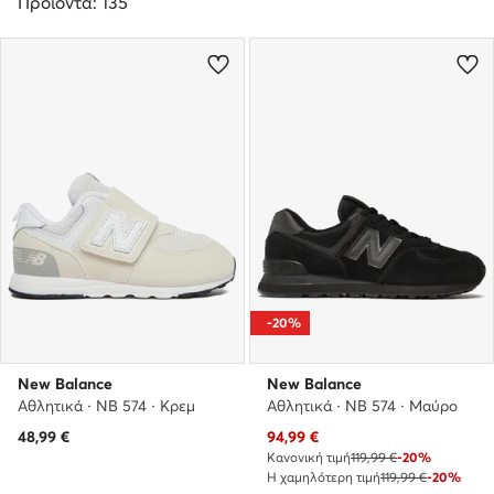
Προϊόντα: 135
-20%
New Balance
New Balance
Αθλητικά · NB 574 · Κρεμ
Αθλητικά · NB 574 · Μαύρο
Τρέχουσα τιμή
48,99
€
94,99
€
Κανονική τιμή
119,99 €
-20%
Η χαμηλότερη τιμή
119,99 €
-20%