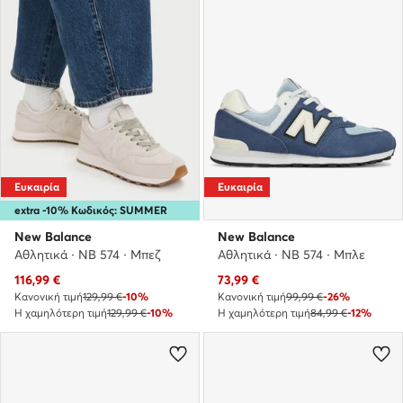
Ευκαιρία
Ευκαιρία
extra -10% Κωδικός: SUMMER
New Balance
New Balance
Αθλητικά · NB 574 · Μπεζ
Αθλητικά · NB 574 · Μπλε
Τρέχουσα τιμή
Τρέχουσα τιμή
116,99
€
73,99
€
Κανονική τιμή
129,99 €
-10%
Κανονική τιμή
99,99 €
-26%
Η χαμηλότερη τιμή
129,99 €
-10%
Η χαμηλότερη τιμή
84,99 €
-12%