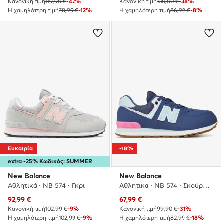
Κανονική τιμή
119,90 €
-42%
Κανονική τιμή
130,00 €
-38%
Η χαμηλότερη τιμή
78,99 €
-12%
Η χαμηλότερη τιμή
86,99 €
-8%
Ευκαιρία
-18%
extra -25% Κωδικός: SUMMER
New Balance
New Balance
Αθλητικά · NB 574 · Γκρι
Αθλητικά · NB 574 · Σκούρο μπλε
Τρέχουσα τιμή
Τρέχουσα τιμή
92,99
€
67,99
€
Κανονική τιμή
102,99 €
-9%
Κανονική τιμή
99,90 €
-31%
Η χαμηλότερη τιμή
102,99 €
-9%
Η χαμηλότερη τιμή
82,99 €
-18%