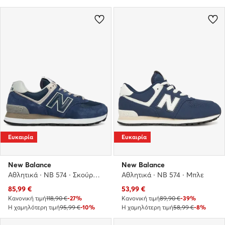
Ευκαιρία
Ευκαιρία
New Balance
New Balance
Αθλητικά · NB 574 · Σκούρο μπλε
Αθλητικά · NB 574 · Μπλε
Τρέχουσα τιμή
Τρέχουσα τιμή
85,99
€
53,99
€
Κανονική τιμή
118,90 €
-27%
Κανονική τιμή
89,90 €
-39%
Η χαμηλότερη τιμή
95,99 €
-10%
Η χαμηλότερη τιμή
58,99 €
-8%