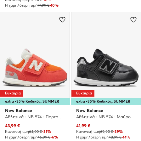
Η χαμηλότερη τιμή
77,99 €
-10%
Ευκαιρία
Ευκαιρία
extra -35% Κωδικός: SUMMER
extra -35% Κωδικός: SUMMER
New Balance
New Balance
Αθλητικά · NB 574 · Πορτοκαλί
Αθλητικά · NB 574 · Μαύρο
Τρέχουσα τιμή
Τρέχουσα τιμή
43,99
€
41,99
€
Κανονική τιμή
64,00 €
-31%
Κανονική τιμή
69,90 €
-39%
Η χαμηλότερη τιμή
46,99 €
-6%
Η χαμηλότερη τιμή
48,99 €
-14%