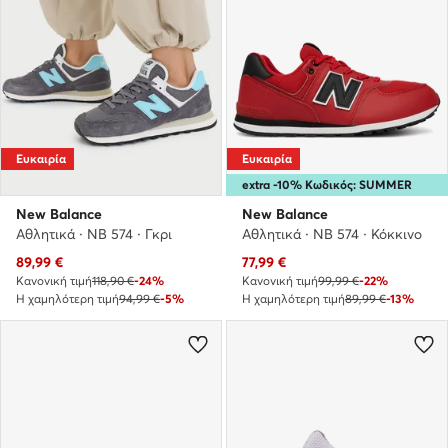
Ευκαιρία
Ευκαιρία
extra -10% Κωδικός: SUMMER
New Balance
New Balance
Αθλητικά · NB 574 · Γκρι
Αθλητικά · NB 574 · Κόκκινο
Τρέχουσα τιμή
Τρέχουσα τιμή
89,99
€
77,99
€
Κανονική τιμή
118,90 €
-24%
Κανονική τιμή
99,99 €
-22%
Η χαμηλότερη τιμή
94,99 €
-5%
Η χαμηλότερη τιμή
89,99 €
-13%