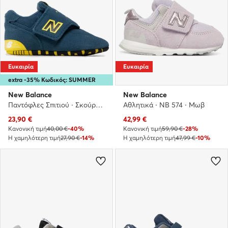
Ευκαιρία
Ευκαιρία
extra -35% Κωδικός: SUMMER
New Balance
New Balance
Παντόφλες Σπιτιού · Σκούρο μπλε
Αθλητικά · NB 574 · Μωβ
Τρέχουσα τιμή
Τρέχουσα τιμή
23,90
€
42,99
€
Κανονική τιμή
40,00 €
-40%
Κανονική τιμή
59,90 €
-28%
Η χαμηλότερη τιμή
27,90 €
-14%
Η χαμηλότερη τιμή
47,99 €
-10%