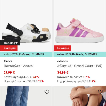
Trending
Ευκαιρία
Ευκαιρία
extra -25% Κωδικός: SUMMER
extra -10% Κωδικός: SUMMER
Crocs
adidas
Παντόφλες · Λευκό
Αθλητικά · Grand Court · Ροζ
Τρέχουσα τιμή
Τρέχουσα τιμή
29,99
€
34,99
€
Κανονική τιμή
44,90 €
-33%
Κανονική τιμή
37,99 €
-7%
Η χαμηλότερη τιμή
33,99 €
-11%
Η χαμηλότερη τιμή
37,99 €
-7%