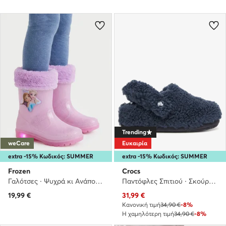
Trending
weCare
Ευκαιρία
extra -15% Κωδικός: SUMMER
extra -15% Κωδικός: SUMMER
Frozen
Crocs
Γαλότσες · Ψυχρά κι Ανάποδα · Ανοιχτό μοβ
Παντόφλες Σπιτιού · Σκούρο μπλε
Τρέχουσα τιμή
19,99
€
31,99
€
Κανονική τιμή
34,90 €
-8%
Η χαμηλότερη τιμή
34,90 €
-8%