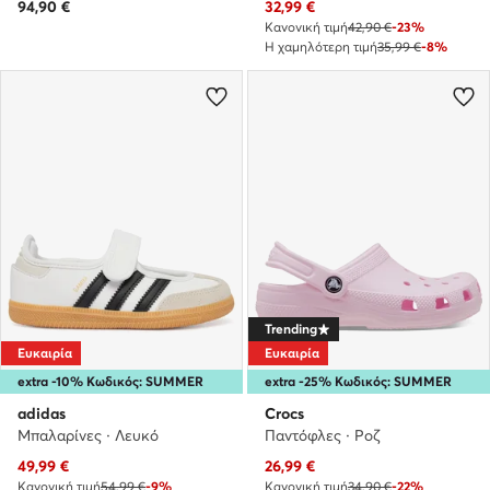
Τρέχουσα τιμή
94,90
€
32,99
€
Κανονική τιμή
42,90 €
-23%
Η χαμηλότερη τιμή
35,99 €
-8%
Trending
Ευκαιρία
Ευκαιρία
extra -10% Κωδικός: SUMMER
extra -25% Κωδικός: SUMMER
adidas
Crocs
Μπαλαρίνες · Λευκό
Παντόφλες · Ροζ
Τρέχουσα τιμή
Τρέχουσα τιμή
49,99
€
26,99
€
Κανονική τιμή
54,99 €
-9%
Κανονική τιμή
34,90 €
-22%