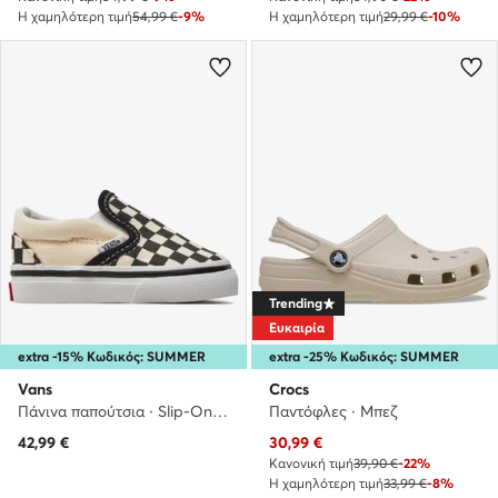
Η χαμηλότερη τιμή
54,99 €
-9%
Η χαμηλότερη τιμή
29,99 €
-10%
Trending
Ευκαιρία
extra -15% Κωδικός: SUMMER
extra -25% Κωδικός: SUMMER
Vans
Crocs
Πάνινα παπούτσια · Slip-On · Έγχρωμο
Παντόφλες · Μπεζ
Τρέχουσα τιμή
42,99
€
30,99
€
Κανονική τιμή
39,90 €
-22%
Η χαμηλότερη τιμή
33,99 €
-8%