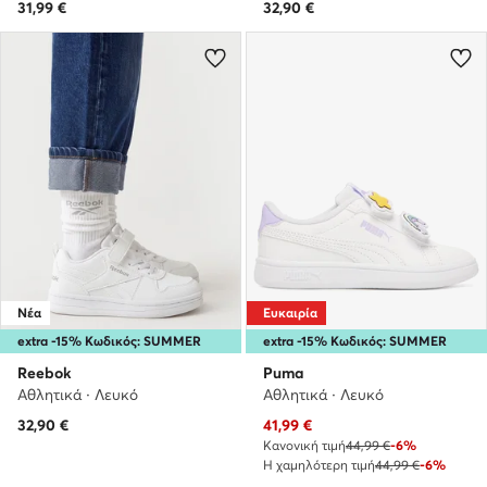
31,99
€
32,90
€
Νέα
Ευκαιρία
extra -15% Κωδικός: SUMMER
extra -15% Κωδικός: SUMMER
Reebok
Puma
Αθλητικά · Λευκό
Αθλητικά · Λευκό
Τρέχουσα τιμή
32,90
€
41,99
€
Κανονική τιμή
44,99 €
-6%
Η χαμηλότερη τιμή
44,99 €
-6%