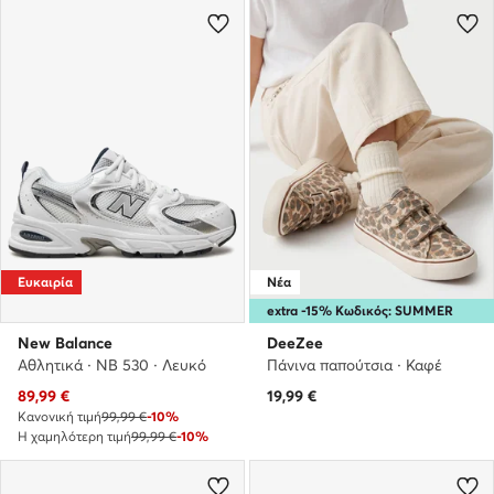
Ευκαιρία
Νέα
extra -15% Κωδικός: SUMMER
New Balance
DeeZee
Αθλητικά · NB 530 · Λευκό
Πάνινα παπούτσια · Καφέ
Τρέχουσα τιμή
89,99
€
19,99
€
Κανονική τιμή
99,99 €
-10%
Η χαμηλότερη τιμή
99,99 €
-10%