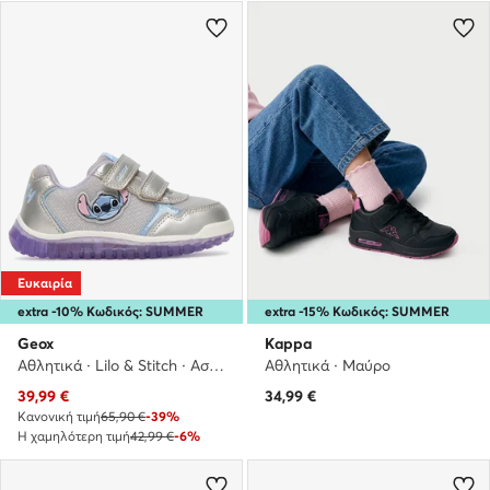
Ευκαιρία
extra -10% Κωδικός: SUMMER
extra -15% Κωδικός: SUMMER
Geox
Kappa
Αθλητικά · Lilo & Stitch · Ασημί
Αθλητικά · Μαύρο
Τρέχουσα τιμή
39,99
€
34,99
€
Κανονική τιμή
65,90 €
-39%
Η χαμηλότερη τιμή
42,99 €
-6%