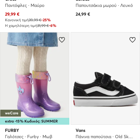
Παντόφλες · Μαύρο
Παπουτσάκια μωρού · Λευκό
Τρέχουσα τιμή
29,99
€
24,99
€
Κανονική τιμή
39,99 €
-25%
Η χαμηλότερη τιμή
31,99 €
-6%
weCare
extra -15% Κωδικός: SUMMER
FURBY
Vans
Γαλότσες · Furby · Μωβ
Πάνινα παπούτσια · Old Skool · Μαύρο