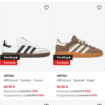
Trending
Trending
Ευκαιρία
Ευκαιρία
adidas
adidas
Αθλητικά · Samba · Λευκό
Αθλητικά · Spezial · Καφέ
Τρέχουσα τιμή
Τρέχουσα τιμή
50,99
€
55,90
€
Κανονική τιμή
69,99 €
-27%
Κανονική τιμή
64,99 €
-13%
Η χαμηλότερη τιμή
58,99 €
-13%
Η χαμηλότερη τιμή
64,90 €
-13%