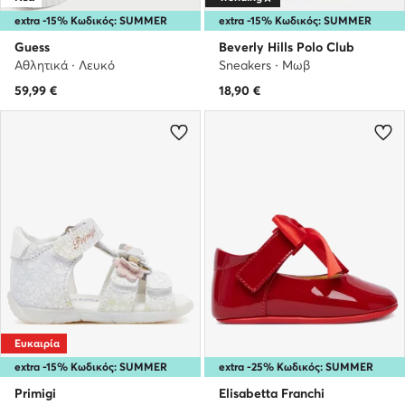
extra -15% Κωδικός: SUMMER
extra -15% Κωδικός: SUMMER
Guess
Beverly Hills Polo Club
Αθλητικά · Λευκό
Sneakers · Μωβ
59,99
€
18,90
€
Ευκαιρία
extra -15% Κωδικός: SUMMER
extra -25% Κωδικός: SUMMER
Primigi
Elisabetta Franchi