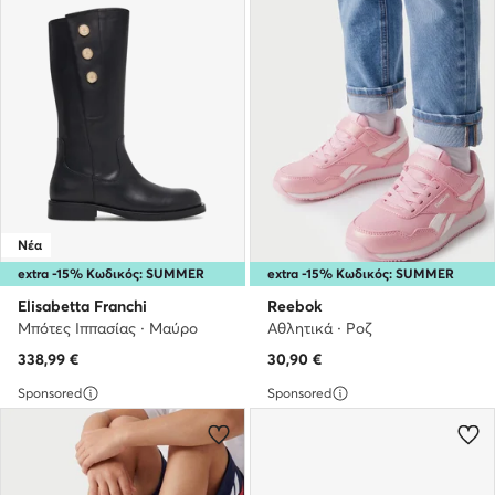
Νέα
extra -15% Κωδικός: SUMMER
extra -15% Κωδικός: SUMMER
Elisabetta Franchi
Reebok
Μπότες Ιππασίας · Μαύρο
Αθλητικά · Ροζ
338,99
€
30,90
€
Sponsored
Sponsored