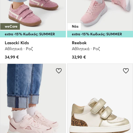
weCare
Νέα
extra -15% Κωδικός: SUMMER
extra -15% Κωδικός: SUMMER
Lasocki Kids
Reebok
Αθλητικά · Ροζ
Αθλητικά · Ροζ
34,99
€
32,90
€