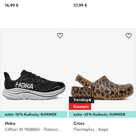
16,99
€
37,99
€
Trending
Ευκαιρία
extra -10% Κωδικός: SUMMER
extra -25% Κωδικός: SUMMER
Hoka
Crocs
Clifton 10 1168860 · Παπούτσια για Τρέξιμο
Παντόφλες · Καφέ