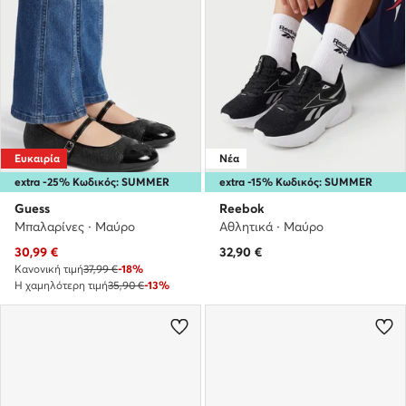
Ευκαιρία
Νέα
extra -25% Κωδικός: SUMMER
extra -15% Κωδικός: SUMMER
Guess
Reebok
Μπαλαρίνες · Μαύρο
Αθλητικά · Μαύρο
Τρέχουσα τιμή
30,99
€
32,90
€
Κανονική τιμή
37,99 €
-18%
Η χαμηλότερη τιμή
35,90 €
-13%