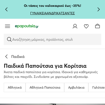
ΜΕΤΆΒΑΣΗ ΣΤΟ ΚΎΡΙΟ ΠΕΡΙΕΧΌΜΕΝΟ
ΜΕΤΆΒΑΣΗ ΣΤΗΝ ΑΝΑΖΉΤΗΣΗ
Οι τάσεις του καλοκαιριού έως -35%!
ΓΥΝΑΙΚΕΙΑ
ΑΝΔΡΙΚΑ
ΤΣΑΝΤΕΣ
Αναζήτηση μάρκας, προϊόντος, στυλ
Παιδικά
Παιδικά Παπούτσια για Κορίτσια
Άνετα παιδικά παπούτσια για κορίτσια. Ιδανικά για καθημερινές
βόλτες και παιχνίδι. Συνδυάστε με χαριτωμένα αξεσουάρ.
Αθλητικά
Αθλητικά Παπούτσια
Αρβυλάκια
Γαλότσε