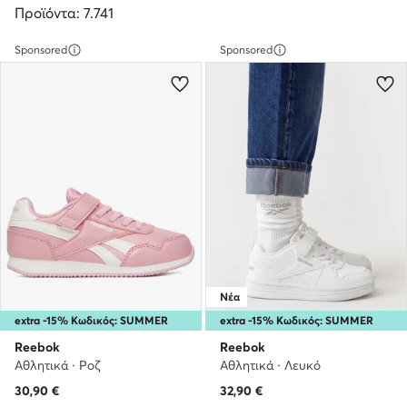
Προϊόντα: 7.741
Sponsored
Sponsored
Νέα
extra -15% Κωδικός: SUMMER
extra -15% Κωδικός: SUMMER
Reebok
Reebok
Αθλητικά · Ροζ
Αθλητικά · Λευκό
30,90
€
32,90
€