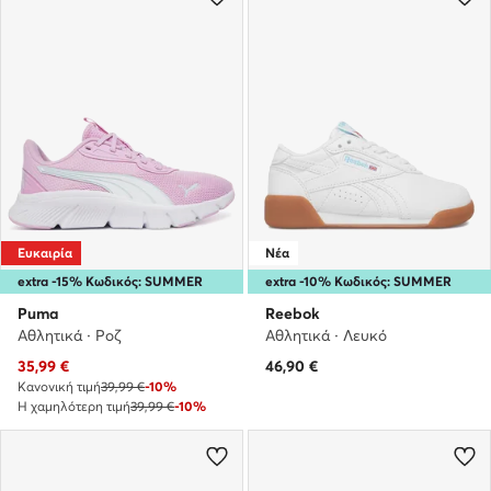
Ευκαιρία
Νέα
extra -15% Κωδικός: SUMMER
extra -10% Κωδικός: SUMMER
Puma
Reebok
Αθλητικά · Ροζ
Αθλητικά · Λευκό
Τρέχουσα τιμή
35,99
€
46,90
€
Κανονική τιμή
39,99 €
-10%
Η χαμηλότερη τιμή
39,99 €
-10%