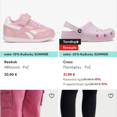
Trending
Ευκαιρία
extra -15% Κωδικός: SUMMER
extra -35% Κωδικός: SUMMER
Reebok
Crocs
Αθλητικά · Ροζ
Παντόφλες · Ροζ
Τρέχουσα τιμή
30,90
€
31,99
€
Κανονική τιμή
39,90 €
-19%
Η χαμηλότερη τιμή
35,99 €
-11%