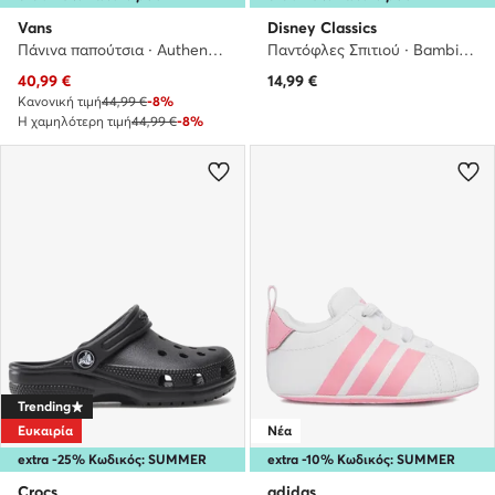
Vans
Disney Classics
Πάνινα παπούτσια · Authentic · Μωβ
Παντόφλες Σπιτιού · Bambi · Ανοιχτό ροζ
Τρέχουσα τιμή
40,99
€
14,99
€
Κανονική τιμή
44,99 €
-8%
Η χαμηλότερη τιμή
44,99 €
-8%
Trending
Ευκαιρία
Νέα
extra -25% Κωδικός: SUMMER
extra -10% Κωδικός: SUMMER
Crocs
adidas