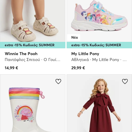
Νέα
extra -15% Κωδικός: SUMMER
extra -15% Κωδικός: SUMMER
Winnie The Pooh
My Little Pony
Παντόφλες Σπιτιού · Ο Γουίνι το Αρκουδάκι · Ανοιχτό μπεζ
Αθλητικά · My Little Pony · Ροζ
14,99
€
29,99
€