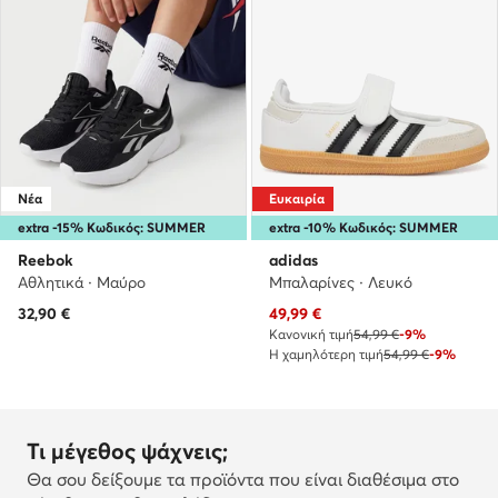
Νέα
Ευκαιρία
extra -15% Κωδικός: SUMMER
extra -10% Κωδικός: SUMMER
Reebok
adidas
Αθλητικά · Μαύρο
Μπαλαρίνες · Λευκό
Τρέχουσα τιμή
32,90
€
49,99
€
Κανονική τιμή
54,99 €
-9%
Η χαμηλότερη τιμή
54,99 €
-9%
Τι μέγεθος ψάχνεις;
Θα σου δείξουμε τα προϊόντα που είναι διαθέσιμα στο