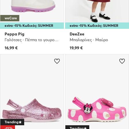
weCare
extra -15% Κωδικός: SUMMER
extra -15% Κωδικός: SUMMER
Peppa Pig
DeeZee
Γαλότσες · Πέππα το γουρουνάκι · Λευκό
Μπαλαρίνες · Μαύρο
16,99
€
19,99
€
Trending
-15%
Trending