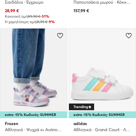
Σανδάλια · Έγχρωμο
Παπουτσάκια μωρού · Κόκκινο
Τρέχουσα τιμή
28,99
€
157,99
€
Κανονική τιμή
59,90 €
-51%
Η χαμηλότερη τιμή
31,99 €
-9%
Trending
extra -15% Κωδικός: SUMMER
extra -15% Κωδικός: SUMMER
Frozen
adidas
Αθλητικά · Ψυχρά κι Ανάποδα · Μωβ
Αθλητικά · Grand Court · Λευκό