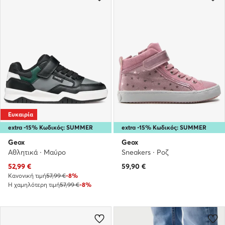
Ευκαιρία
extra -15% Κωδικός: SUMMER
extra -15% Κωδικός: SUMMER
Geox
Geox
Αθλητικά · Μαύρο
Sneakers · Ροζ
Τρέχουσα τιμή
52,99
€
59,90
€
Κανονική τιμή
57,99 €
-8%
Η χαμηλότερη τιμή
57,99 €
-8%