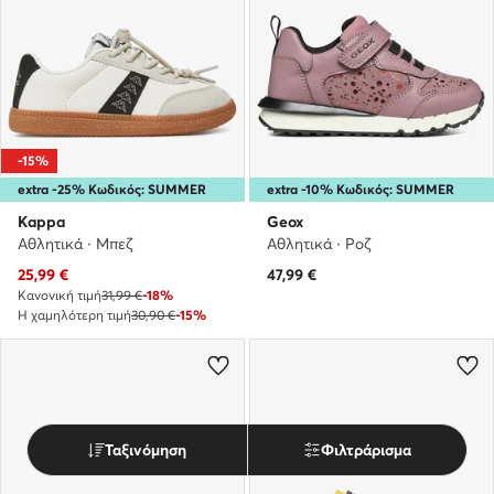
-15%
extra -25% Κωδικός: SUMMER
extra -10% Κωδικός: SUMMER
Kappa
Geox
Αθλητικά · Μπεζ
Αθλητικά · Ροζ
Τρέχουσα τιμή
25,99
€
47,99
€
Κανονική τιμή
31,99 €
-18%
Η χαμηλότερη τιμή
30,90 €
-15%
Ταξινόμηση
Φιλτράρισμα