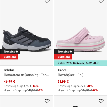
Trending
Trending
Ευκαιρία
Ευκαιρία
extra -25% Κωδικός: SUMMER
adidas
Crocs
Παπούτσια πεζοπορίας · Terrex Ax4r IF6525 · Μαύρο
Παντόφλες · Ροζ
Τρέχουσα τιμή
Τρέχουσα τιμή
46,99
€
31,99
€
Κανονική τιμή
54,99 €
-14%
Κανονική τιμή
39,99 €
-20%
Η χαμηλότερη τιμή
47,99 €
-2%
Η χαμηλότερη τιμή
34,99 €
-8%