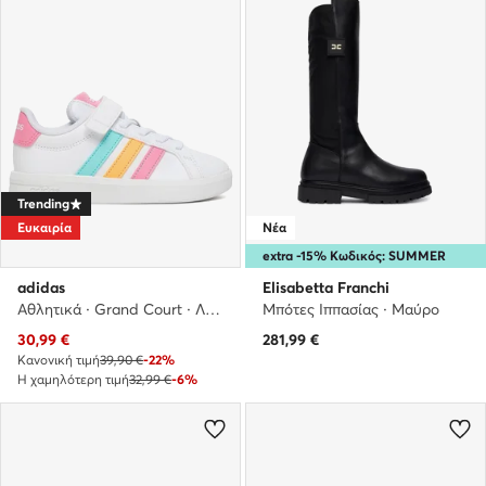
Trending
Ευκαιρία
Νέα
extra -15% Κωδικός: SUMMER
adidas
Elisabetta Franchi
Αθλητικά · Grand Court · Λευκό
Μπότες Ιππασίας · Μαύρο
Τρέχουσα τιμή
30,99
€
281,99
€
Κανονική τιμή
39,90 €
-22%
Η χαμηλότερη τιμή
32,99 €
-6%