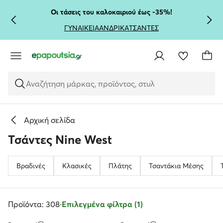
ΜΕΤΆΒΑΣΗ ΣΤΟ ΚΎΡΙΟ ΠΕΡΙΕΧΌΜΕΝΟ
ΜΕΤΆΒΑΣΗ ΣΤΗΝ ΑΝΑΖΉΤΗΣΗ
Οι τάσεις του καλοκαιριού έως -35%!
ΓΥΝΑΙΚΕΙΑ
ΑΝΔΡΙΚΑ
ΤΣΑΝΤΕΣ
Αναζήτηση μάρκας, προϊόντος, στυλ
Αρχική σελίδα
Τσάντες Nine West
Βραδινές
Κλασικές
Πλάτης
Τσαντάκια Μέσης
Προϊόντα: 308
·
Επιλεγμένα φίλτρα (1)