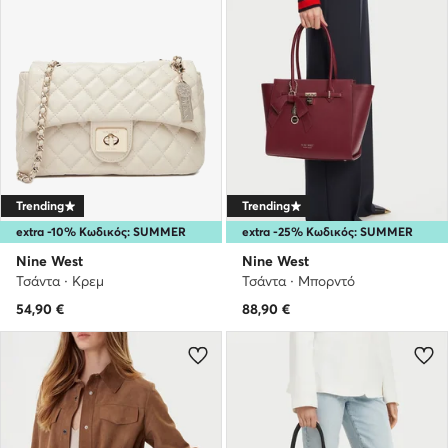
Trending
Trending
extra -10% Κωδικός: SUMMER
extra -25% Κωδικός: SUMMER
Nine West
Nine West
Τσάντα · Κρεμ
Τσάντα · Μπορντό
54,90
€
88,90
€