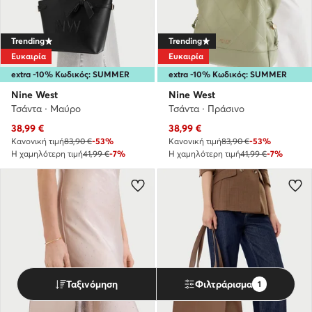
Trending
Trending
Ευκαιρία
Ευκαιρία
extra -10% Κωδικός: SUMMER
extra -10% Κωδικός: SUMMER
Nine West
Nine West
Τσάντα · Μαύρο
Τσάντα · Πράσινο
Τρέχουσα τιμή
Τρέχουσα τιμή
38,99
€
38,99
€
Κανονική τιμή
83,90 €
-53%
Κανονική τιμή
83,90 €
-53%
Η χαμηλότερη τιμή
41,99 €
-7%
Η χαμηλότερη τιμή
41,99 €
-7%
Ταξινόμηση
Φιλτράρισμα
1