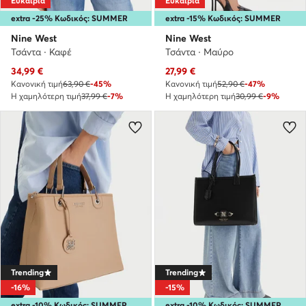
Ευκαιρία
Ευκαιρία
extra -25% Κωδικός: SUMMER
extra -15% Κωδικός: SUMMER
Nine West
Nine West
Τσάντα · Καφέ
Τσάντα · Μαύρο
Τρέχουσα τιμή
Τρέχουσα τιμή
34,99
€
27,99
€
Κανονική τιμή
63,90 €
-45%
Κανονική τιμή
52,90 €
-47%
Η χαμηλότερη τιμή
37,99 €
-7%
Η χαμηλότερη τιμή
30,99 €
-9%
Trending
Trending
-16%
-15%
extra -10% Κωδικός: SUMMER
extra -10% Κωδικός: SUMMER