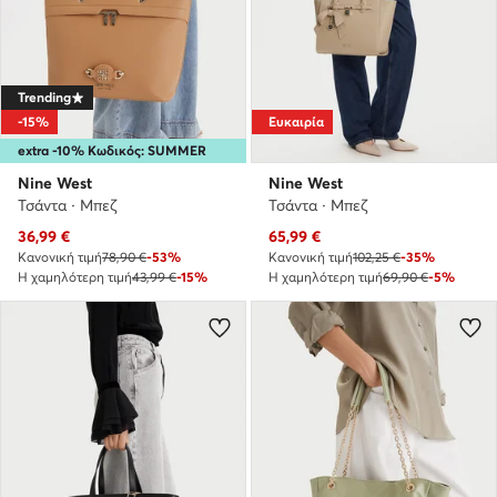
Trending
-15%
Ευκαιρία
extra -10% Κωδικός: SUMMER
Nine West
Nine West
Τσάντα · Μπεζ
Τσάντα · Μπεζ
Τρέχουσα τιμή
Τρέχουσα τιμή
36,99
€
65,99
€
Κανονική τιμή
78,90 €
-53%
Κανονική τιμή
102,25 €
-35%
Η χαμηλότερη τιμή
43,99 €
-15%
Η χαμηλότερη τιμή
69,90 €
-5%