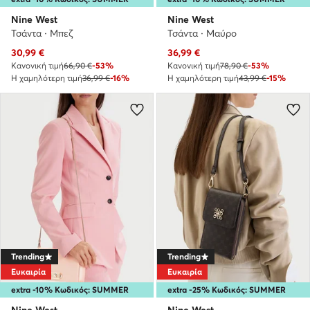
Nine West
Nine West
Τσάντα · Μπεζ
Τσάντα · Μαύρο
Τρέχουσα τιμή
Τρέχουσα τιμή
30,99
€
36,99
€
Κανονική τιμή
66,90 €
-53%
Κανονική τιμή
78,90 €
-53%
Η χαμηλότερη τιμή
36,99 €
-16%
Η χαμηλότερη τιμή
43,99 €
-15%
Trending
Trending
Ευκαιρία
Ευκαιρία
extra -10% Κωδικός: SUMMER
extra -25% Κωδικός: SUMMER
Nine West
Nine West