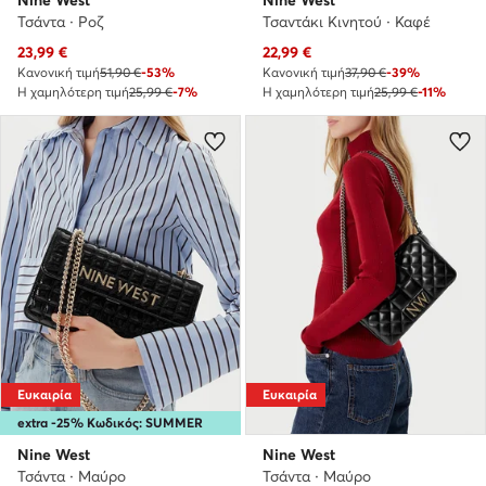
Τσάντα · Ροζ
Τσαντάκι Κινητού · Καφέ
Τρέχουσα τιμή
Τρέχουσα τιμή
23,99
€
22,99
€
Κανονική τιμή
51,90 €
-53%
Κανονική τιμή
37,90 €
-39%
Η χαμηλότερη τιμή
25,99 €
-7%
Η χαμηλότερη τιμή
25,99 €
-11%
Ευκαιρία
Ευκαιρία
extra -25% Κωδικός: SUMMER
Nine West
Nine West
Τσάντα · Μαύρο
Τσάντα · Μαύρο