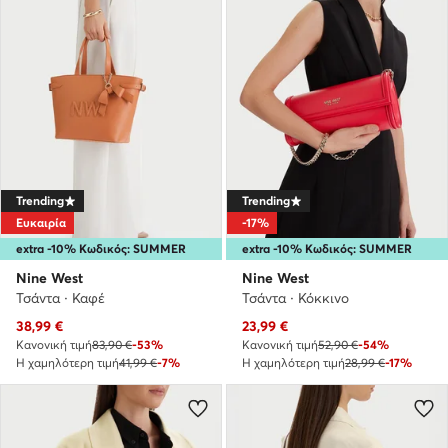
Trending
Trending
Ευκαιρία
-17%
extra -10% Κωδικός: SUMMER
extra -10% Κωδικός: SUMMER
Nine West
Nine West
Τσάντα · Καφέ
Τσάντα · Κόκκινο
Τρέχουσα τιμή
Τρέχουσα τιμή
38,99
€
23,99
€
Κανονική τιμή
83,90 €
-53%
Κανονική τιμή
52,90 €
-54%
Η χαμηλότερη τιμή
41,99 €
-7%
Η χαμηλότερη τιμή
28,99 €
-17%