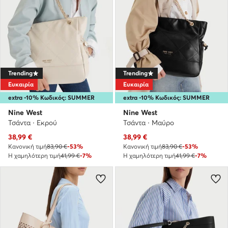
Trending
Trending
Ευκαιρία
Ευκαιρία
extra -10% Κωδικός: SUMMER
extra -10% Κωδικός: SUMMER
Nine West
Nine West
Τσάντα · Εκρού
Τσάντα · Μαύρο
Τρέχουσα τιμή
Τρέχουσα τιμή
38,99
€
38,99
€
Κανονική τιμή
83,90 €
-53%
Κανονική τιμή
83,90 €
-53%
Η χαμηλότερη τιμή
41,99 €
-7%
Η χαμηλότερη τιμή
41,99 €
-7%