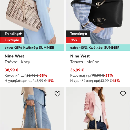
Trending
Trending
Ευκαιρία
-15%
extra -25% Κωδικός: SUMMER
extra -10% Κωδικός: SUMMER
Nine West
Nine West
Τσάντα · Κρεμ
Τσάντα · Μαύρο
Τρέχουσα τιμή
Τρέχουσα τιμή
38,99
€
36,99
€
Κανονική τιμή
63,90 €
-38%
Κανονική τιμή
78,90 €
-53%
Η χαμηλότερη τιμή
43,99 €
-11%
Η χαμηλότερη τιμή
43,99 €
-15%