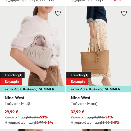
Trending
Trending
Ευκαιρία
Ευκαιρία
extra -10% Κωδικός: SUMMER
extra -10% Κωδικός: SUMMER
Nine West
Nine West
Τσάντα · Μωβ
Τσάντα · Μπεζ
Τρέχουσα τιμή
Τρέχουσα τιμή
29,99
€
32,99
€
Κανονική τιμή
63,90 €
-53%
Κανονική τιμή
71,90 €
-54%
Η χαμηλότερη τιμή
32,99 €
-9%
Η χαμηλότερη τιμή
35,99 €
-8%