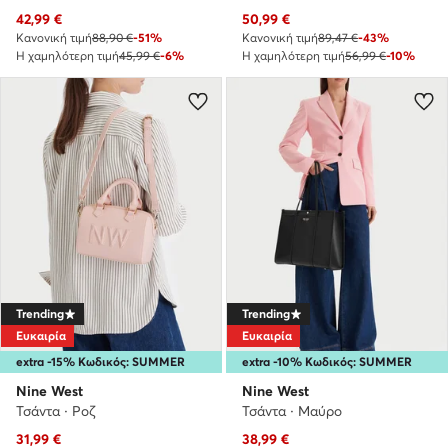
Τρέχουσα τιμή
Τρέχουσα τιμή
42,99
€
50,99
€
Κανονική τιμή
88,90 €
-51%
Κανονική τιμή
89,47 €
-43%
Η χαμηλότερη τιμή
45,99 €
-6%
Η χαμηλότερη τιμή
56,99 €
-10%
Trending
Trending
Ευκαιρία
Ευκαιρία
extra -15% Κωδικός: SUMMER
extra -10% Κωδικός: SUMMER
Nine West
Nine West
Τσάντα · Ροζ
Τσάντα · Μαύρο
Τρέχουσα τιμή
Τρέχουσα τιμή
31,99
€
38,99
€