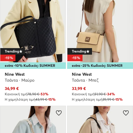
Trending
Trending
-15%
-15%
extra -10% Κωδικός: SUMMER
extra -25% Κωδικός: SUMMER
Nine West
Nine West
Τσάντα · Μαύρο
Τσάντα · Μπεζ
Τρέχουσα τιμή
Τρέχουσα τιμή
36,99
€
33,99
€
Κανονική τιμή
78,90 €
-53%
Κανονική τιμή
51,90 €
-34%
Η χαμηλότερη τιμή
43,99 €
-15%
Η χαμηλότερη τιμή
39,99 €
-15%