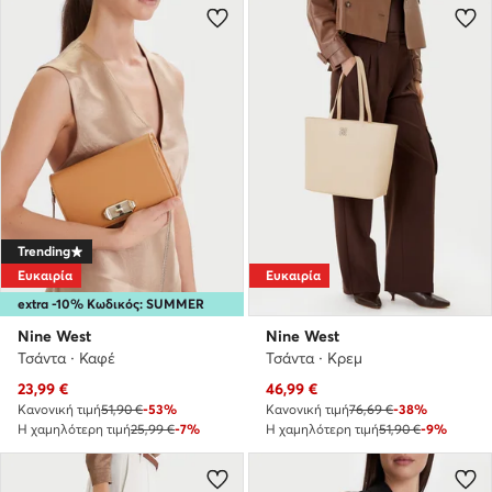
Trending
Ευκαιρία
Ευκαιρία
extra -10% Κωδικός: SUMMER
Nine West
Nine West
Τσάντα · Καφέ
Τσάντα · Κρεμ
Τρέχουσα τιμή
Τρέχουσα τιμή
23,99
€
46,99
€
Κανονική τιμή
51,90 €
-53%
Κανονική τιμή
76,69 €
-38%
Η χαμηλότερη τιμή
25,99 €
-7%
Η χαμηλότερη τιμή
51,90 €
-9%