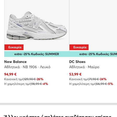
Ευκαιρία
Ευκαιρία
extra -25% Κωδικός: SUMMER
extra -25% Κωδικός: S
New Balance
DC Shoes
Αθλητικά · NB 1906 · Λευκό
Αθλητικά · Μαύρο
Τρέχουσα τιμή
Τρέχουσα τιμή
94,99
€
53,99
€
Κανονική τιμή
129,90 €
-26%
Κανονική τιμή
71,90 €
-24%
Η χαμηλότερη τιμή
98,99 €
-4%
Η χαμηλότερη τιμή
56,99 €
-5%
Άλλοι χρήστες / πελάτες αναζήτησαν επίσης