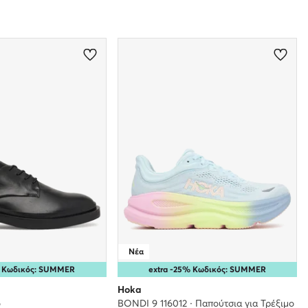
Νέα
% Κωδικός: SUMMER
extra -25% Κωδικός: SUMMER
Hoka
ο
BONDI 9 116012 · Παπούτσια για Τρέξιμο