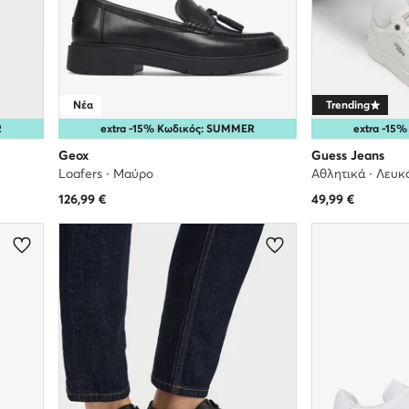
Νέα
Trending
R
extra -15% Κωδικός: SUMMER
extra -15
Geox
Guess Jeans
Loafers · Μαύρο
Αθλητικά · Λευκ
126,99
€
49,99
€