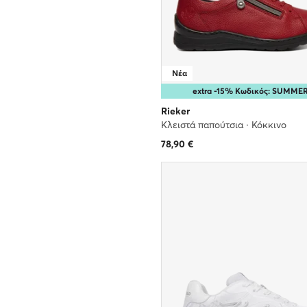
Νέα
extra -15% Κωδικός: SUMME
Rieker
Κλειστά παπούτσια · Κόκκινο
78,90
€