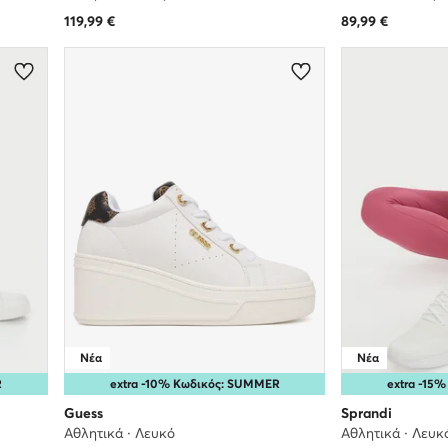
119,99
€
89,99
€
Νέα
Νέα
R
extra -10% Κωδικός: SUMMER
extra -15
Guess
Sprandi
Αθλητικά · Λευκό
Αθλητικά · Λευκ