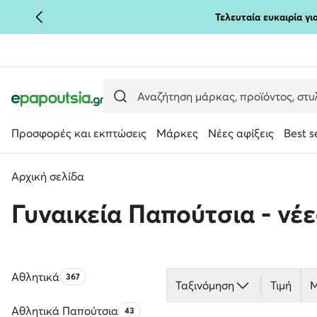
Τελευταία ευκαιρία γ
ΜΕΤΆΒΑΣΗ ΣΤΟ ΚΎΡΙΟ ΠΕΡΙΕΧΌΜΕΝΟ
ΜΕΤΆΒΑΣΗ ΣΤΗΝ ΑΝΑΖΉΤΗΣΗ
Προσφορές και εκπτώσεις
Μάρκες
Νέες αφίξεις
Best s
Αρχική σελίδα
Γυναικεία Παπούτσια - νέ
Αθλητικά
Αριθμός προϊόντων:
367
Ταξινόμηση
Τιμή
Μ
Αθλητικά Παπούτσια
Αριθμός προϊόντων:
43