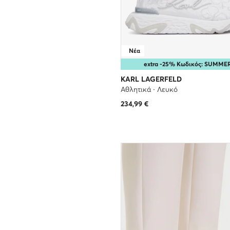
Νέα
extra -25% Κωδικός: SUMME
KARL LAGERFELD
Αθλητικά · Λευκό
234,99
€