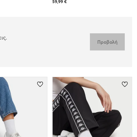
59,99
€
ις.
Προβολή