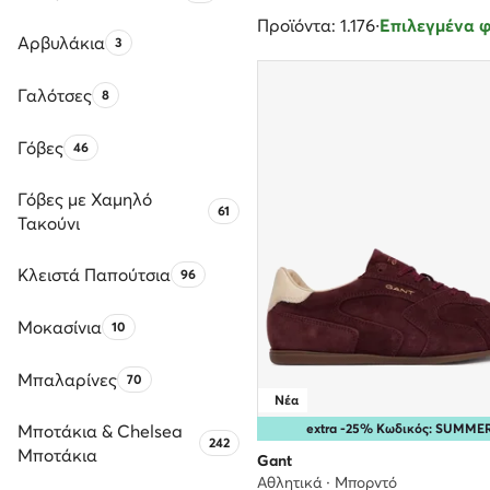
Προϊόντα: 1.176
·
Επιλεγμένα φί
Αρβυλάκια
Αριθμός προϊόντων:
3
Γαλότσες
Αριθμός προϊόντων:
8
Γόβες
Αριθμός προϊόντων:
46
Γόβες με Χαμηλό
Αριθμός προϊόντων:
61
Τακούνι
Κλειστά Παπούτσια
Αριθμός προϊόντων:
96
Μοκασίνια
Αριθμός προϊόντων:
10
Μπαλαρίνες
Αριθμός προϊόντων:
70
Νέα
Μποτάκια & Chelsea
extra -25% Κωδικός: SUMME
Αριθμός προϊόντων:
242
Μποτάκια
Gant
Αθλητικά · Μπορντό