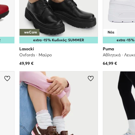
weCare
Νέα
R
extra -15% Κωδικός: SUMMER
extra -15
Lasocki
Puma
Oxfords · Μαύρο
Αθλητικά · Λευκ
49,99
€
64,99
€