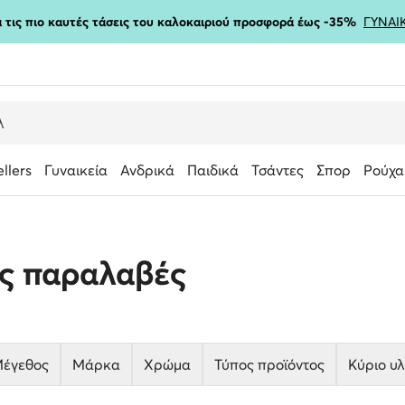
ια τις πιο καυτές τάσεις του καλοκαιριού προσφορά έως -35%
ΓΥΝΑΙ
ellers
Γυναικεία
Ανδρικά
Παιδικά
Τσάντες
Σπορ
Ρούχα
ες παραλαβές
έγεθος
Μάρκα
Χρώμα
Τύπος προϊόντος
Κύριο υλ