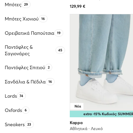
Μπότες
Αριθμός προϊόντων:
29
129,99
€
Μπότες Χιονιού
Αριθμός προϊόντων:
16
Ορειβατικά Παπούτσια
Αριθμός προϊόντων:
19
Παντόφλες &
Αριθμός προϊόντων:
45
Σαγιονάρες
Παντόφλες Σπιτιού
Αριθμός προϊόντων:
2
Σανδάλια & Πέδιλα
Αριθμός προϊόντων:
16
Lords
Αριθμός προϊόντων:
74
Νέα
Oxfords
Αριθμός προϊόντων:
6
extra -15% Κωδικός: SUMME
Kappa
Sneakers
Αριθμός προϊόντων:
23
Αθλητικά · Λευκό