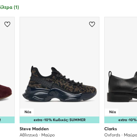
λτρα (1)
Νέα
Νέα
R
extra -10% Κωδικός: SUMMER
extra -10
Steve Madden
Clarks
Αθλητικά · Μαύρο
Oxfords · Μαύρ