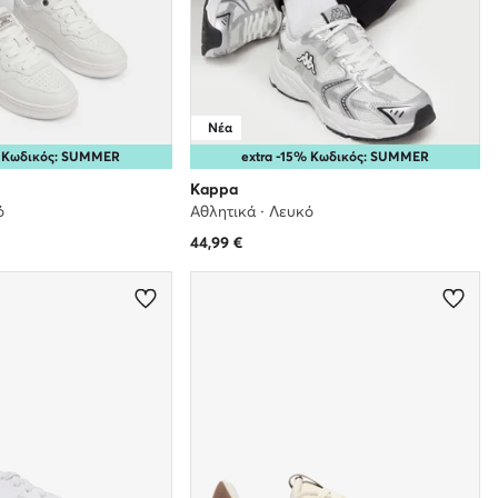
Νέα
% Κωδικός: SUMMER
extra -15% Κωδικός: SUMMER
Kappa
ό
Αθλητικά · Λευκό
44,99
€