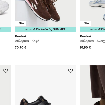
Νέα
Νέα
R
extra -25% Κωδικός: SUMMER
extra -25
Reebok
Reebok
Αθλητικά · Καφέ
Αθλητικά · Ανοι
70,90
€
97,90
€