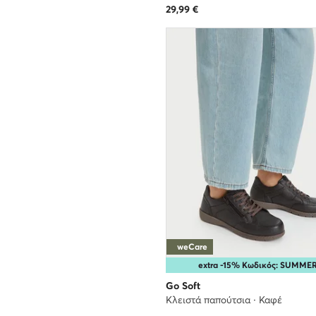
29,99
€
weCare
extra -15% Κωδικός: SUMME
Go Soft
Κλειστά παπούτσια · Καφέ