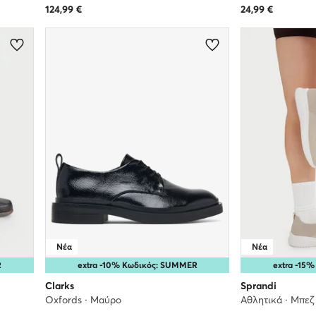
124,99
€
24,99
€
Νέα
Νέα
R
extra -10% Κωδικός: SUMMER
extra -15
Clarks
Sprandi
Oxfords · Μαύρο
Αθλητικά · Μπεζ