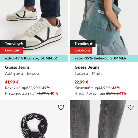
Trending
Trending
Ευκαιρία
Ευκαιρία
extra -15% Κωδικός: SUMMER
extra -15% Κωδικός: SUMMER
Guess Jeans
Guess Jeans
Αθλητικά · Εκρού
Τσάντα · Μπλε
Τρέχουσα τιμή
Τρέχουσα τιμή
41,99
€
22,99
€
Κανονική τιμή
82,90 €
-49%
Κανονική τιμή
44,90 €
-48%
Η χαμηλότερη τιμή
46,99 €
-10%
Η χαμηλότερη τιμή
25,99 €
-11%