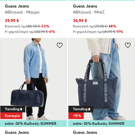
Guess Jeans
Guess Jeans
Αθλητικά · Μαύρο
Αθλητικά · Μπεζ
Τρέχουσα τιμή
Τρέχουσα τιμή
39,99
€
36,99
€
Κανονική τιμή
85,90 €
-53%
Κανονική τιμή
71,90 €
-48%
Η χαμηλότερη τιμή
42,99 €
-6%
Η χαμηλότερη τιμή
41,99 €
-11%
Trending
Trending
Ευκαιρία
-15%
extra -25% Κωδικός: SUMMER
extra -25% Κωδικός: SUMMER
Guess Jeans
Guess Jeans