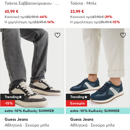
Τσάντα Σαββατοκύριακου · Σκούρο μπλε
Τσάντα · Μπλε
Τρέχουσα τιμή
Τρέχουσα τιμή
45,99
€
33,99
€
Κανονική τιμή
82,90 €
-44%
Κανονική τιμή
47,90 €
-29%
Η χαμηλότερη τιμή
53,99 €
-14%
Η χαμηλότερη τιμή
39,99 €
-15%
Trending
Trending
-15%
Ευκαιρία
extra -10% Κωδικός: SUMMER
extra -10% Κωδικός: SUMMER
Guess Jeans
Guess Jeans
Αθλητικά · Σκούρο μπλε
Αθλητικά · Σκούρο μπλε