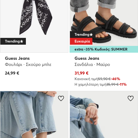
Trending
Trending
Ευκαιρία
extra -35% Κωδικός: SUMMER
Guess Jeans
Guess Jeans
Φουλάρι · Σκούρο μπλε
Σανδάλια · Μαύρο
Τρέχουσα τιμή
24,99
€
31,99
€
Κανονική τιμή
59,90 €
-46%
Η χαμηλότερη τιμή
35,99 €
-11%