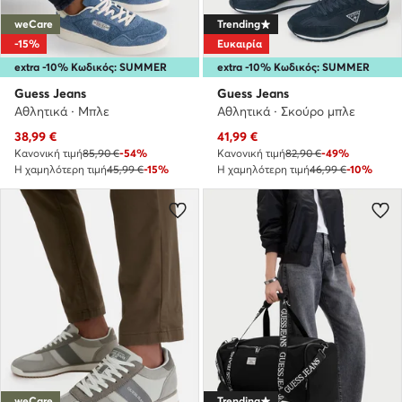
weCare
Trending
-15%
Ευκαιρία
extra -10% Κωδικός: SUMMER
extra -10% Κωδικός: SUMMER
Guess Jeans
Guess Jeans
Αθλητικά · Μπλε
Αθλητικά · Σκούρο μπλε
Τρέχουσα τιμή
Τρέχουσα τιμή
38,99
€
41,99
€
Κανονική τιμή
85,90 €
-54%
Κανονική τιμή
82,90 €
-49%
Η χαμηλότερη τιμή
45,99 €
-15%
Η χαμηλότερη τιμή
46,99 €
-10%
weCare
Trending