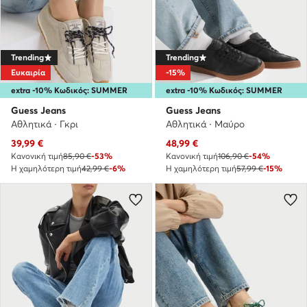
Trending
Trending
Ευκαιρία
-15%
extra -10% Κωδικός: SUMMER
extra -10% Κωδικός: SUMMER
Guess Jeans
Guess Jeans
Αθλητικά · Γκρι
Αθλητικά · Μαύρο
Τρέχουσα τιμή
Τρέχουσα τιμή
39,99
€
48,99
€
Κανονική τιμή
85,90 €
-53%
Κανονική τιμή
106,90 €
-54%
Η χαμηλότερη τιμή
42,99 €
-6%
Η χαμηλότερη τιμή
57,99 €
-15%