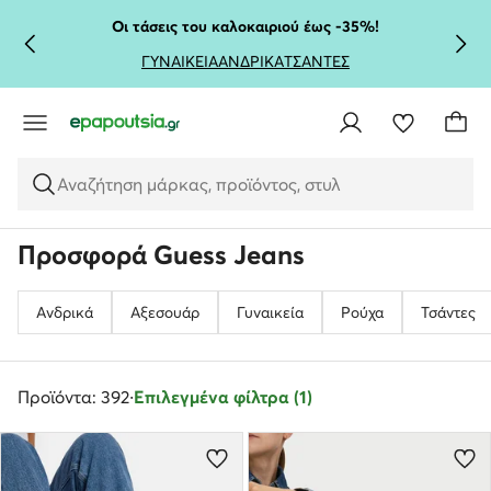
ΜΕΤΆΒΑΣΗ ΣΤΟ ΚΎΡΙΟ ΠΕΡΙΕΧΌΜΕΝΟ
ΜΕΤΆΒΑΣΗ ΣΤΗΝ ΑΝΑΖΉΤΗΣΗ
Οι τάσεις του καλοκαιριού έως -35%!
ΓΥΝΑΙΚΕΙΑ
ΑΝΔΡΙΚΑ
ΤΣΑΝΤΕΣ
Αναζήτηση μάρκας, προϊόντος, στυλ
Προσφορά Guess Jeans
Ανδρικά
Αξεσουάρ
Γυναικεία
Ρούχα
Τσάντες
Προϊόντα: 392
·
Επιλεγμένα φίλτρα (1)