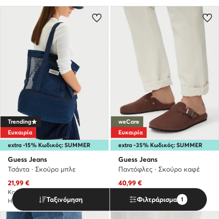
Trending
weCare
Ευκαιρία
Ευκαιρία
extra -15% Κωδικός: SUMMER
extra -35% Κωδικός: SUMMER
Guess Jeans
Guess Jeans
Τσάντα · Σκούρο μπλε
Παντόφλες · Σκούρο καφέ
Τρέχουσα τιμή
Τρέχουσα τιμή
21,99
€
40,99
€
Κανονική τιμή
44,90 €
-51%
Κανονική τιμή
71,90 €
-42%
Ταξινόμηση
Φιλτράρισμα
1
Η χαμηλότερη τιμή
23,99 €
-8%
Η χαμηλότερη τιμή
47,99 €
-14%