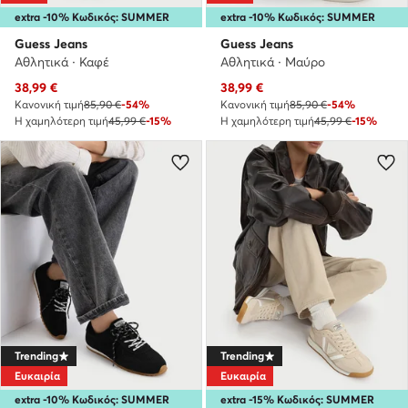
extra -10% Κωδικός: SUMMER
extra -10% Κωδικός: SUMMER
Guess Jeans
Guess Jeans
Αθλητικά · Καφέ
Αθλητικά · Μαύρο
Τρέχουσα τιμή
Τρέχουσα τιμή
38,99
€
38,99
€
Κανονική τιμή
85,90 €
-54%
Κανονική τιμή
85,90 €
-54%
Η χαμηλότερη τιμή
45,99 €
-15%
Η χαμηλότερη τιμή
45,99 €
-15%
Trending
Trending
Ευκαιρία
Ευκαιρία
extra -10% Κωδικός: SUMMER
extra -15% Κωδικός: SUMMER