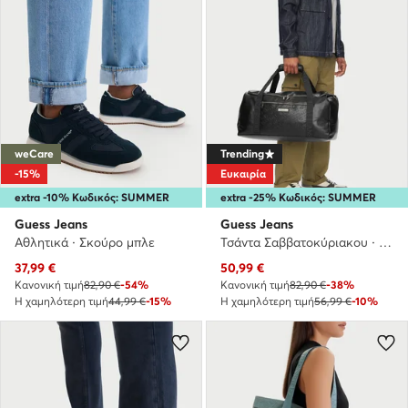
weCare
Trending
-15%
Ευκαιρία
extra -10% Κωδικός: SUMMER
extra -25% Κωδικός: SUMMER
Guess Jeans
Guess Jeans
Αθλητικά · Σκούρο μπλε
Τσάντα Σαββατοκύριακου · Μαύρο
Τρέχουσα τιμή
Τρέχουσα τιμή
37,99
€
50,99
€
Κανονική τιμή
82,90 €
-54%
Κανονική τιμή
82,90 €
-38%
Η χαμηλότερη τιμή
44,99 €
-15%
Η χαμηλότερη τιμή
56,99 €
-10%