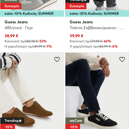
Ευκαιρία
Ευκαιρία
extra -10% Κωδικός: SUMMER
extra -25% Κωδικός: SUMMER
Guess Jeans
Guess Jeans
Αθλητικά · Γκρι
Τσάντα Σαββατοκύριακου · Μαύρο
Τρέχουσα τιμή
Τρέχουσα τιμή
38,99
€
39,99
€
Κανονική τιμή
82,90 €
-52%
Κανονική τιμή
71,90 €
-44%
Η χαμηλότερη τιμή
41,99 €
-7%
Η χαμηλότερη τιμή
42,99 €
-6%
Trending
weCare
-15%
-15%