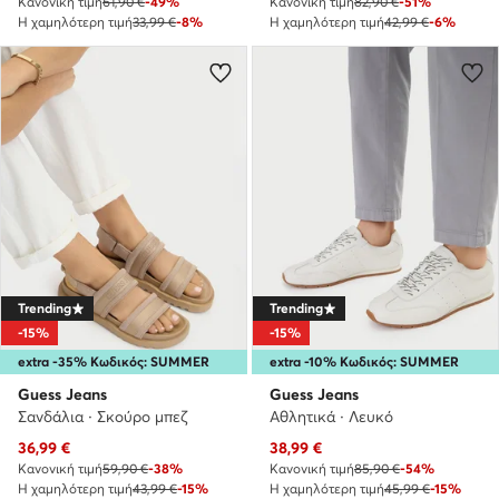
Κανονική τιμή
61,90 €
-49%
Κανονική τιμή
82,90 €
-51%
Η χαμηλότερη τιμή
33,99 €
-8%
Η χαμηλότερη τιμή
42,99 €
-6%
Trending
Trending
-15%
-15%
extra -35% Κωδικός: SUMMER
extra -10% Κωδικός: SUMMER
Guess Jeans
Guess Jeans
Σανδάλια · Σκούρο μπεζ
Αθλητικά · Λευκό
Τρέχουσα τιμή
Τρέχουσα τιμή
36,99
€
38,99
€
Κανονική τιμή
59,90 €
-38%
Κανονική τιμή
85,90 €
-54%
Η χαμηλότερη τιμή
43,99 €
-15%
Η χαμηλότερη τιμή
45,99 €
-15%