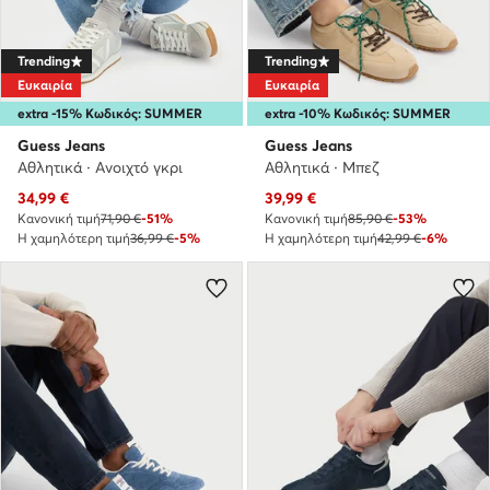
Trending
Trending
Ευκαιρία
Ευκαιρία
extra -15% Κωδικός: SUMMER
extra -10% Κωδικός: SUMMER
Guess Jeans
Guess Jeans
Αθλητικά · Ανοιχτό γκρι
Αθλητικά · Μπεζ
Τρέχουσα τιμή
Τρέχουσα τιμή
34,99
€
39,99
€
Κανονική τιμή
71,90 €
-51%
Κανονική τιμή
85,90 €
-53%
Η χαμηλότερη τιμή
36,99 €
-5%
Η χαμηλότερη τιμή
42,99 €
-6%