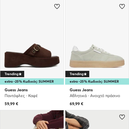
Trending
Trending
extra -25% Κωδικός: SUMMER
extra -25% Κωδικός: SUMMER
Guess Jeans
Guess Jeans
Παντόφλες · Καφέ
Αθλητικά · Ανοιχτό πράσινο
59,99
€
69,99
€