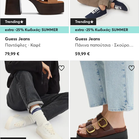
Trending
Trending
extra -25% Κωδικός: SUMMER
extra -25% Κωδικός: SUMMER
Guess Jeans
Guess Jeans
Παντόφλες · Καφέ
Πάνινα παπούτσια · Σκούρο μπλε
79,99
€
59,99
€