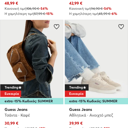
Τρέχουσα τιμή
Τρέχουσα τιμή
48,99
€
42,99
€
Κανονική τιμή
106,90 €
-54%
Κανονική τιμή
94,90 €
-54%
Η χαμηλότερη τιμή
57,99 €
-15%
Η χαμηλότερη τιμή
45,99 €
-6%
Trending
Trending
Ευκαιρία
Ευκαιρία
extra -15% Κωδικός: SUMMER
extra -15% Κωδικός: SUMMER
Guess Jeans
Guess Jeans
Τσάντα · Καφέ
Αθλητικά · Ανοιχτό μπεζ
Τρέχουσα τιμή
Τρέχουσα τιμή
30,99
€
39,99
€