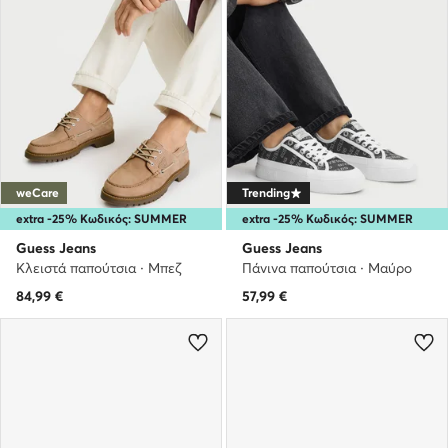
weCare
Trending
extra -25% Κωδικός: SUMMER
extra -25% Κωδικός: SUMMER
Guess Jeans
Guess Jeans
Κλειστά παπούτσια · Μπεζ
Πάνινα παπούτσια · Μαύρο
84,99
€
57,99
€