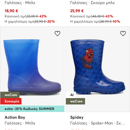
Γαλότσες · Μπλε
Γαλότσες · Σκούρο μπλε
Τρέχουσα τιμή
Τρέχουσα τιμή
18,90
€
25,99
€
Κανονική τιμή
33,00 €
-42%
Κανονική τιμή
46,00 €
-43%
Η χαμηλότερη τιμή
23,90 €
-20%
Η χαμηλότερη τιμή
28,99 €
-10%
weCare
AI
Ευκαιρία
weCare
extra -25% Κωδικός: SUMMER
Action Boy
Spidey
Γαλότσες · Μπλε
Γαλότσες · Spider-Man · Σκούρο μπλε