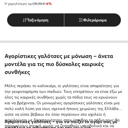
Η χαμηλότερη τιμή
15,90 €
-6%
Ταξινόμηση
Φιλτράρισμα
Αγορίστικες γαλότσες με μόνωση – άνετα
μοντέλα για τις πιο δύσκολες καιρικές
συνθήκες
Μόλις περάσει το καλοκαίρι, οι γαλότσες είναι απαραίτητες για
την γκαρνταρόμπα των παιδιών. Τους επιτρέπουν να είναι έξω με
όλες τις καιρικές συνθήκες χωρίς τα πόδια τους να κρυώνουν
και να βρέχονται. Οι μονωμένες αγορίστικες γαλότσες είναι μια
πολύ καλή λύση για τους σχετικά ήπιους χειμώνες της Ελλάδας,
ώστε να είστε βέβαιοι ότι όταν πηγαίνουν στο σχολείο ή
ασχολούνται με δραστηριότητες στην ύπαιθρο τα πόδια τους θα
Αγορίστικες γαλότσες – για να παίζει το αγόρι σας με
παραμείνουν στεγνά, χωρίς να ζεσταθούν υπερβολικά και να
ασφάλεια το φθινόπωρο και τον χειμώνα