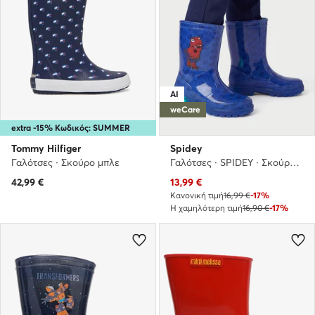
AI
weCare
extra -15% Κωδικός: SUMMER
Tommy Hilfiger
Spidey
Γαλότσες · Σκούρο μπλε
Γαλότσες · SPIDEY · Σκούρο μπλε
Τρέχουσα τιμή
42,99
€
13,99
€
Κανονική τιμή
16,99 €
-17%
Η χαμηλότερη τιμή
16,90 €
-17%