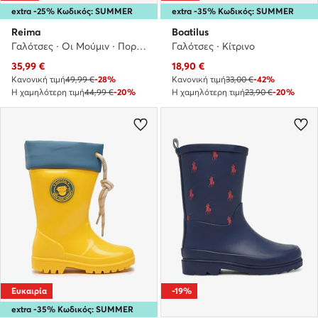
extra -25% Κωδικός: SUMMER
extra -35% Κωδικός: SUMMER
Reima
Boatilus
Γαλότσες · Οι Μούμιν · Πορτοκαλί
Γαλότσες · Κίτρινο
Τρέχουσα τιμή
Τρέχουσα τιμή
35,99
€
18,90
€
Κανονική τιμή
49,99 €
-28%
Κανονική τιμή
33,00 €
-42%
Η χαμηλότερη τιμή
44,99 €
-20%
Η χαμηλότερη τιμή
23,90 €
-20%
Ευκαιρία
-19%
extra -35% Κωδικός: SUMMER