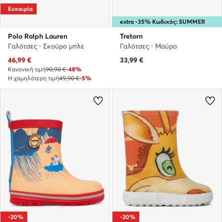
Ευκαιρία
extra -35% Κωδικός: SUMMER
Polo Ralph Lauren
Tretorn
Γαλότσες · Σκούρο μπλε
Γαλότσες · Μαύρο
Τρέχουσα τιμή
46,99
€
33,99
€
Κανονική τιμή
90,90 €
-48%
Η χαμηλότερη τιμή
49,90 €
-5%
-20%
-20%