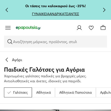
ΜΕΤΆΒΑΣΗ ΣΤΟ ΚΎΡΙΟ ΠΕΡΙΕΧΌΜΕΝΟ
ΜΕΤΆΒΑΣΗ ΣΤΗΝ ΑΝΑΖΉΤΗΣΗ
Οι τάσεις του καλοκαιριού έως -35%!
ΓΥΝΑΙΚΕΙΑ
ΑΝΔΡΙΚΑ
ΤΣΑΝΤΕΣ
Αναζήτηση μάρκας, προϊόντος, στυλ
Αγόρι
Παιδικές Γαλότσες για Αγόρια
Χαριτωμένες γαλότσες παιδικές για βροχερές μέρες.
Αντιολισθητικές και άνετες, ιδανικές για παιχνίδι.
Γαλότσες
Αθλητικά
Αθλητικά Παπούτσια
Αρβυλ