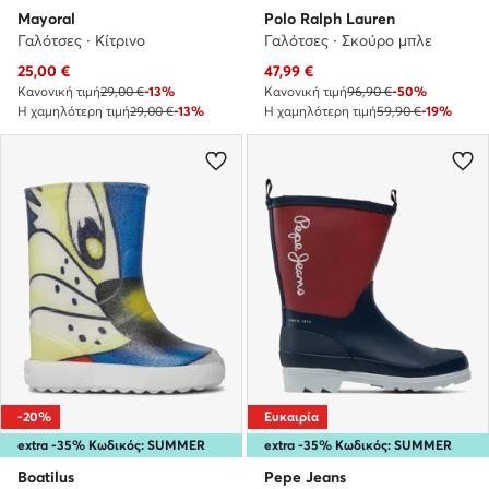
Mayoral
Polo Ralph Lauren
Γαλότσες · Κίτρινο
Γαλότσες · Σκούρο μπλε
Τρέχουσα τιμή
Τρέχουσα τιμή
25,00
€
47,99
€
Κανονική τιμή
29,00 €
-13%
Κανονική τιμή
96,90 €
-50%
Η χαμηλότερη τιμή
29,00 €
-13%
Η χαμηλότερη τιμή
59,90 €
-19%
-20%
Ευκαιρία
extra -35% Κωδικός: SUMMER
extra -35% Κωδικός: SUMMER
Boatilus
Pepe Jeans