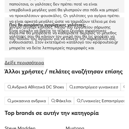
παπούτσια, οι γαλότσες δεν πρέπει ποτέ να είναι
υπερβολικά μεγάλες γιατί θα γλιστρούν στο πόδι και μπορεί
να προκαλέσουν φουσκάλες. Οι γαλότσες για αγόρια πρέπει
να είναι αρκετά μεγάλες ώστε να ταιριάζουν τέλεια με ένα
Πού θα αγοράσετε αγορίστικες γαλότσες;
χοντρό ζευγάρι κάλτσες. Μέσω του εργαλείου σάρωσης
Είναι εύκολο να βρείτε το τέλειο ζευγάρι αγορίστικες
esize.me θα μπορέσετε να καθορίσετε ακριβώς το μέγεθος
γαλότσες που θα κάνουν τον μικρό που θα τις φορέσει να
του ποδιού του αγοριού για να κάνετε την παραγγελία σας.
ενθουσιαστεί. Στον εκτεταμένο κατάλογο του epapoutsia.gr
μπορείτε να δείτε λεπτομερείς περιγραφές και
φωτογραφίες των μοντέλων που προτείνουν γνωστές
εταιρείες και να διαβάσετε τις κριτικές άλλων αγοραστών,
Δείξε περισσότερα
πριν καταλήξετε στην αγορά σας. Αν δεν είστε απόλυτα
Άλλοι χρήστες / πελάτες αναζήτησαν επίσης
ικανοποιημένοι από τις γαλότσες για αγόρι που θα
παραλάβετε, έχετε έναν ολόκληρο μήνα για να ακυρώσετε
την παραγγελία και μπορείτε να επιστρέψετε το προϊόν.
Ανδρικά Αθλητικά DC Shoes
εσπαντρίγιεσ γυναικειεσ
μοκασινια ανδρικα
Φάκελοι
Γυναικείες Εσπαντρίγιες 
Top brands σε αυτήν την κατηγορία
Steve Madden
Mustang