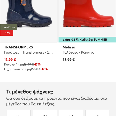
weCare
-17%
extra -35% Κωδικός: SUMMER
TRANSFORMERS
Melissa
Γαλότσες · Transformers · Σκούρο μπλε
Γαλότσες · Κόκκινο
Τρέχουσα τιμή
13,99
€
78,99
€
Κανονική τιμή
16,99 €
-17%
Η χαμηλότερη τιμή
16,90 €
-17%
Τι μέγεθος ψάχνεις;
Θα σου δείξουμε τα προϊόντα που είναι διαθέσιμα στο
μέγεθος που θα επιλέξεις.