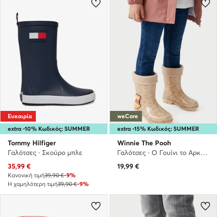
Ευκαιρία
weCare
extra -10% Κωδικός: SUMMER
extra -15% Κωδικός: SUMMER
Tommy Hilfiger
Winnie The Pooh
Γαλότσες · Σκούρο μπλε
Γαλότσες · Ο Γουίνι το Αρκουδάκι · Μπεζ
Τρέχουσα τιμή
35,99
€
19,99
€
Κανονική τιμή
39,90 €
-9%
Η χαμηλότερη τιμή
39,90 €
-9%