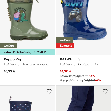
weCare
weCare
Ευκαιρία
extra -15% Κωδικός: SUMMER
Peppa Pig
BATWHEELS
Γαλότσες · Πέππα το γουρουνάκι · Πράσινο
Γαλότσες · Σκούρο μπλε
Τρέχουσα τιμή
16,99
€
14,90
€
Κανονική τιμή
16,99 €
-12%
Η χαμηλότερη τιμή
15,90 €
-6%