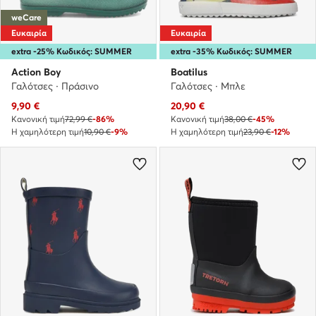
weCare
Ευκαιρία
Ευκαιρία
extra -25% Κωδικός: SUMMER
extra -35% Κωδικός: SUMMER
Action Boy
Boatilus
Γαλότσες · Πράσινο
Γαλότσες · Μπλε
Τρέχουσα τιμή
Τρέχουσα τιμή
9,90
€
20,90
€
Κανονική τιμή
72,99 €
-86%
Κανονική τιμή
38,00 €
-45%
Η χαμηλότερη τιμή
10,90 €
-9%
Η χαμηλότερη τιμή
23,90 €
-12%