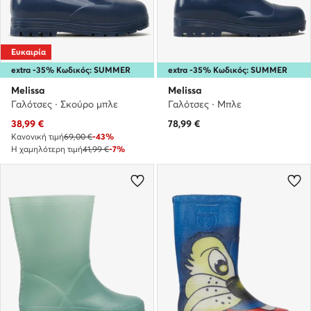
Ευκαιρία
extra -35% Κωδικός: SUMMER
extra -35% Κωδικός: SUMMER
Melissa
Melissa
Γαλότσες · Σκούρο μπλε
Γαλότσες · Μπλε
Τρέχουσα τιμή
38,99
€
78,99
€
Κανονική τιμή
69,00 €
-43%
Η χαμηλότερη τιμή
41,99 €
-7%