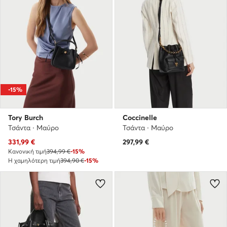
-15%
Tory Burch
Coccinelle
Τσάντα · Μαύρο
Τσάντα · Μαύρο
Τρέχουσα τιμή
331,99
€
297,99
€
Κανονική τιμή
394,99 €
-15%
Η χαμηλότερη τιμή
394,90 €
-15%