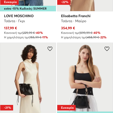
Ευκαιρία
-22%
extra -15% Κωδικός: SUMMER
LOVE MOSCHINO
Elisabetta Franchi
Τσάντα · Γκρι
Τσάντα · Μαύρο
Τρέχουσα τιμή
Τρέχουσα τιμή
137,99
€
354,99
€
Κανονική τιμή
229,99 €
-40%
Κανονική τιμή
599,99 €
-40%
Η χαμηλότερη τιμή
155,99 €
-11%
Η χαμηλότερη τιμή
458,99 €
-22%
-21%
Ευκαιρία