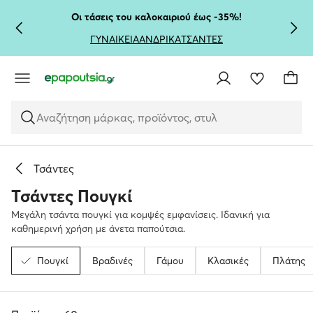
ΜΕΤΆΒΑΣΗ ΣΤΟ ΚΎΡΙΟ ΠΕΡΙΕΧΌΜΕΝΟ
ΜΕΤΆΒΑΣΗ ΣΤΗΝ ΑΝΑΖΉΤΗΣΗ
Οι τάσεις του καλοκαιριού έως -35%!
ΓΥΝΑΙΚΕΙΑ
ΑΝΔΡΙΚΑ
ΤΣΑΝΤΕΣ
Αναζήτηση μάρκας, προϊόντος, στυλ
Τσάντες
Τσάντες Πουγκί
Μεγάλη τσάντα πουγκί για κομψές εμφανίσεις. Ιδανική για
καθημερινή χρήση με άνετα παπούτσια.
Πουγκί
Βραδινές
Γάμου
Κλασικές
Πλάτης