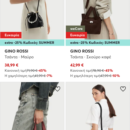
weCare
Ευκαιρία
Ευκαιρία
extra -25% Κωδικός: SUMMER
extra -25% Κωδικός: SUMMER
GINO ROSSI
GINO ROSSI
Τσάντα · Μαύρο
Τσάντα · Σκούρο καφέ
Τρέχουσα τιμή
Τρέχουσα τιμή
38,99
€
42,99
€
Κανονική τιμή
71,90 €
-45%
Κανονική τιμή
78,90 €
-45%
Η χαμηλότερη τιμή
41,99 €
-7%
Η χαμηλότερη τιμή
47,99 €
-10%