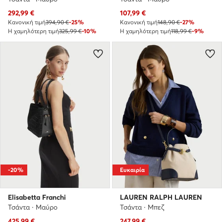
Τρέχουσα τιμή
Τρέχουσα τιμή
292,99
€
107,99
€
Κανονική τιμή
394,90 €
-25%
Κανονική τιμή
148,90 €
-27%
Η χαμηλότερη τιμή
325,99 €
-10%
Η χαμηλότερη τιμή
118,99 €
-9%
-20%
Ευκαιρία
Elisabetta Franchi
LAUREN RALPH LAUREN
Τσάντα · Μαύρο
Τσάντα · Μπεζ
Τρέχουσα τιμή
Τρέχουσα τιμή
425,99
€
247,99
€