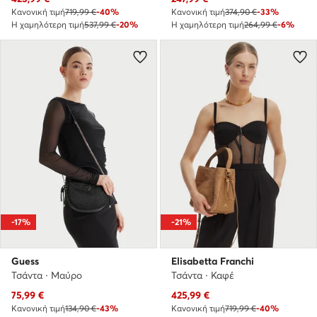
Κανονική τιμή
719,99 €
-40%
Κανονική τιμή
374,90 €
-33%
Η χαμηλότερη τιμή
537,99 €
-20%
Η χαμηλότερη τιμή
264,99 €
-6%
-17%
-21%
Guess
Elisabetta Franchi
Τσάντα · Μαύρο
Τσάντα · Καφέ
Τρέχουσα τιμή
Τρέχουσα τιμή
75,99
€
425,99
€
Κανονική τιμή
134,90 €
-43%
Κανονική τιμή
719,99 €
-40%