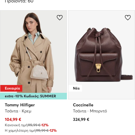
Προϊόντα: 60
Ευκαιρία
Νέα
extra -10% Κωδικός: SUMMER
Tommy Hilfiger
Coccinelle
Τσάντα · Κρεμ
Τσάντα · Μπορντό
Τρέχουσα τιμή
104,99
€
324,99
€
Κανονική τιμή
119,99 €
-12%
Η χαμηλότερη τιμή
119,99 €
-12%