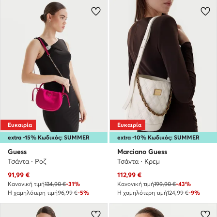
Ευκαιρία
Ευκαιρία
extra -15% Κωδικός: SUMMER
extra -10% Κωδικός: SUMMER
Guess
Marciano Guess
Τσάντα · Ροζ
Τσάντα · Κρεμ
Τρέχουσα τιμή
Τρέχουσα τιμή
91,99
€
112,99
€
Κανονική τιμή
134,90 €
-31%
Κανονική τιμή
199,90 €
-43%
Η χαμηλότερη τιμή
96,99 €
-5%
Η χαμηλότερη τιμή
124,99 €
-9%