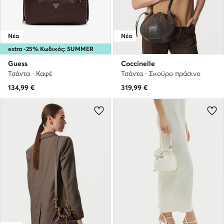
Νέα
Νέα
extra -25% Κωδικός: SUMMER
Guess
Coccinelle
Τσάντα · Καφέ
Τσάντα · Σκούρο πράσινο
134,99
€
319,99
€