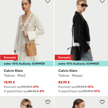
Ευκαιρία
Ευκαιρία
extra -10% Κωδικός: SUMMER
extra -15% Κωδικός: SUMMER
Calvin Klein
Calvin Klein
Τσάντα · Μπεζ
Τσάντα · Μαύρο
Τρέχουσα τιμή
Τρέχουσα τιμή
78,99
€
89,99
€
Κανονική τιμή
99,99 €
-21%
Κανονική τιμή
99,99 €
-10%
Η χαμηλότερη τιμή
85,99 €
-8%
Η χαμηλότερη τιμή
99,99 €
-10%