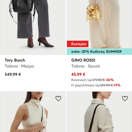
Ευκαιρία
extra -25% Κωδικός: SUMMER
Tory Burch
GINO ROSSI
Τσάντα · Μαύρο
Τσάντα · Χρυσό
Τρέχουσα τιμή
549,99
€
45,99
€
Κανονική τιμή
71,90 €
-36%
Η χαμηλότερη τιμή
51,99 €
-11%