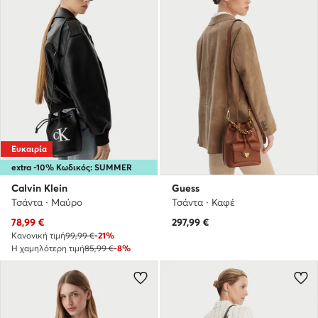
Ευκαιρία
extra -10% Κωδικός: SUMMER
Calvin Klein
Guess
Τσάντα · Μαύρο
Τσάντα · Καφέ
Τρέχουσα τιμή
78,99
€
297,99
€
Κανονική τιμή
99,99 €
-21%
Η χαμηλότερη τιμή
85,99 €
-8%