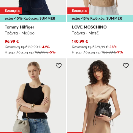
Ευκαιρία
Ευκαιρία
extra -10% Κωδικός: SUMMER
extra -15% Κωδικός: SUMMER
Tommy Hilfiger
LOVE MOSCHINO
Τσάντα · Μαύρο
Τσάντα · Μπεζ
Τρέχουσα τιμή
Τρέχουσα τιμή
96,99
€
140,99
€
Κανονική τιμή
169,90 €
-42%
Κανονική τιμή
229,99 €
-38%
Η χαμηλότερη τιμή
102,99 €
-5%
Η χαμηλότερη τιμή
155,99 €
-9%