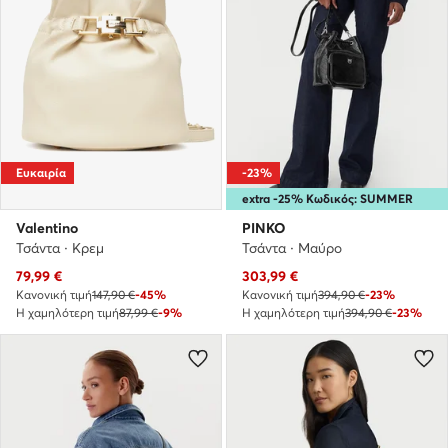
Ευκαιρία
-23%
extra -25% Κωδικός: SUMMER
Valentino
PINKO
Τσάντα · Κρεμ
Τσάντα · Μαύρο
Τρέχουσα τιμή
Τρέχουσα τιμή
79,99
€
303,99
€
Κανονική τιμή
147,90 €
-45%
Κανονική τιμή
394,90 €
-23%
Η χαμηλότερη τιμή
87,99 €
-9%
Η χαμηλότερη τιμή
394,90 €
-23%