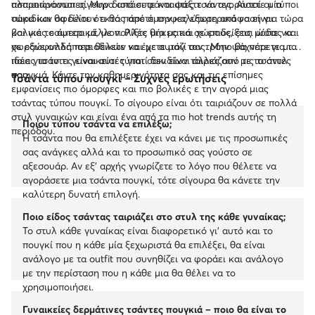
ασπροπρόσωπες. Μην διστάσετε και ψάξτε να αγοράσετε μία
πλαισιώνονται σίγουρα από ευφάνταστες τσάντες. Αυτοί οι τύποι
τώρα και θα δείτε ότι θα πάρετε την καλύτερη απόφαση για τώρα
σακιδίων οφείλουν εκτός από όμορφες εξωτερικά να είναι
και για το άμεσο μέλλον. Ρίξτε μια ματιά σε επιδείξεις μόδας και
βολικές εσωτερικά, με πολλές θήκες και χώρους, έτσι ώστε να
σε εξώφυλλά περιοδικών και με αυτόν τον τρόπο θα πάρετε μια
χωράνε οτιδήποτε θέλετε να έχετε μαζί σας. Μην ψάχνετε για το
ιδέα για το τι γυναικείοι τύποι σακιδίων ταιριάζουν με το στυλ
ποιες τσάντες είναι αυτές γιατί δεν είναι άλλες από τις τσάντες
σας.
πουγκιά. Κάντε την καθημερινότητα σας και τις επίσημες
Τσάντα τύπου πουγκί – Συχνές ερωτήσεις
εμφανίσεις πιο όμορφες και πιο βολικές ε την αγορά μιας
τσάντας τύπου πουγκί. Το σίγουρο είναι ότι ταιριάζουν σε πολλά
στυλ γυναικών και είναι ένα από τα πιο hot trends αυτής τη
Ποιου τύπου τσάντα να επιλέξω;
περιόδου.
Η τσάντα που θα επιλέξετε έχει να κάνει με τις προσωπικές
σας ανάγκες αλλά και το προσωπικό σας γούστο σε
αξεσουάρ. Αν εξ’ αρχής γνωρίζετε το λόγο που θέλετε να
αγοράσετε μια τσάντα πουγκί, τότε σίγουρα θα κάνετε την
καλύτερη δυνατή επιλογή.
Ποιο είδος τσάντας ταιριάζει στο στυλ της κάθε γυναίκας;
Το στυλ κάθε γυναίκας είναι διαφορετικό γι’ αυτό και το
πουγκί που η κάθε μία ξεχωριστά θα επιλέξει, θα είναι
ανάλογο με τα outfit που συνηθίζει να φοράει και ανάλογο
με την περίσταση που η κάθε μια θα θέλει να το
χρησιμοποιήσει.
Γυναικείες δερμάτινες τσάντες πουγκιά – ποιο θα είναι το