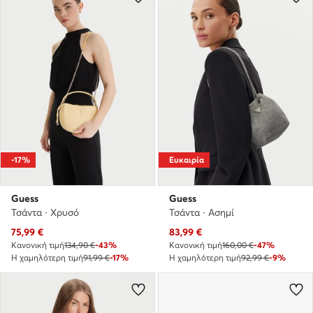
-17%
Ευκαιρία
Guess
Guess
Τσάντα · Χρυσό
Τσάντα · Ασημί
Τρέχουσα τιμή
Τρέχουσα τιμή
75,99
€
83,99
€
Κανονική τιμή
134,90 €
-43%
Κανονική τιμή
160,00 €
-47%
Η χαμηλότερη τιμή
91,99 €
-17%
Η χαμηλότερη τιμή
92,99 €
-9%