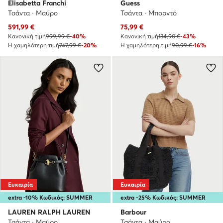
Elisabetta Franchi
Guess
Τσάντα · Μαύρο
Τσάντα · Μπορντό
Τρέχουσα τιμή
Τρέχουσα τιμή
591,99
€
75,99
€
Κανονική τιμή
999,99 €
-40%
Κανονική τιμή
134,90 €
-43%
Η χαμηλότερη τιμή
747,99 €
-20%
Η χαμηλότερη τιμή
90,99 €
-16%
Ευκαιρία
Ευκαιρία
extra -10% Κωδικός: SUMMER
extra -25% Κωδικός: SUMMER
LAUREN RALPH LAUREN
Barbour
Τσάντα · Μαύρο
Τσάντα · Μαύρο