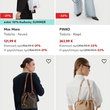
-21%
-33%
extra -10% Κωδικός: SUMMER
Max Mara
PINKO
Τσάντα · Λευκό
Τσάντα · Καφέ
Τρέχουσα τιμή
Τρέχουσα τιμή
121,99
€
263,99
€
Κανονική τιμή
154,99 €
-21%
Κανονική τιμή
394,90 €
-33%
Η χαμηλότερη τιμή
154,99 €
-21%
Η χαμηλότερη τιμή
394,90 €
-33%