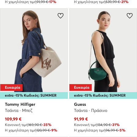
Η χαμηλότερη τιμή
91,99 €
-17%
Η χαμηλότερη τιμή
539,99 €
-21%
Ευκαιρία
Ευκαιρία
extra -15% Κωδικός: SUMMER
extra -15% Κωδικός: SUMMER
Tommy Hilfiger
Guess
Τσάντα · Μπεζ
Τσάντα · Πράσινο
Τρέχουσα τιμή
Τρέχουσα τιμή
109,99
€
91,99
€
Κανονική τιμή
169,90 €
-35%
Κανονική τιμή
134,90 €
-31%
Η χαμηλότερη τιμή
120,99 €
-9%
Η χαμηλότερη τιμή
96,99 €
-5%