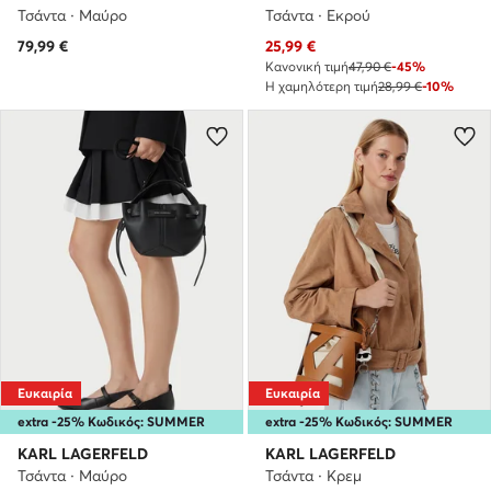
Τσάντα · Μαύρο
Τσάντα · Εκρού
Τρέχουσα τιμή
79,99
€
25,99
€
Κανονική τιμή
47,90 €
-45%
Η χαμηλότερη τιμή
28,99 €
-10%
Ευκαιρία
Ευκαιρία
extra -25% Κωδικός: SUMMER
extra -25% Κωδικός: SUMMER
KARL LAGERFELD
KARL LAGERFELD
Τσάντα · Μαύρο
Τσάντα · Κρεμ