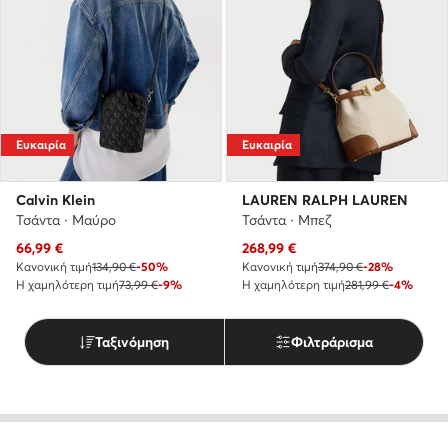
Ευκαιρία
Ευκαιρία
Calvin Klein
LAUREN RALPH LAUREN
Τσάντα · Μαύρο
Τσάντα · Μπεζ
Τρέχουσα τιμή
Τρέχουσα τιμή
66,99
€
268,99
€
Κανονική τιμή
134,90 €
-50%
Κανονική τιμή
374,90 €
-28%
Η χαμηλότερη τιμή
73,99 €
-9%
Η χαμηλότερη τιμή
281,99 €
-4%
Ταξινόμηση
Φιλτράρισμα