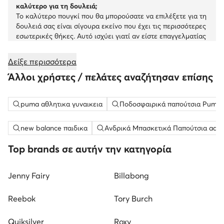
καλύτερο για τη δουλειά;
Το καλύτερο πουγκί που θα μπορούσατε να επιλέξετε για τη
δουλειά σας είναι σίγουρα εκείνο που έχει τις περισσότερες
εσωτερικές θήκες. Αυτό ισχύει γιατί αν είστε επαγγελματίας
π[ου αναγκάζετε να κουβαλάει πολλά χαρτιά πάνω της, καλό
θα ήταν να τα έχετε τακτοποιημένα και όχι διάσπαρτα μέσα
Δείξε περισσότερα
σε μια τσάντα.
Άλλοι χρήστες / πελάτες αναζήτησαν επίσης
puma αθλητικα γυναικεια
Ποδοσφαιρικά παπούτσια Puma 
new balance παιδικα
Ανδρικά Μπασκετικά Παπούτσια adid
Top brands σε αυτήν την κατηγορία
Jenny Fairy
Billabong
Reebok
Tory Burch
Quiksilver
Roxy