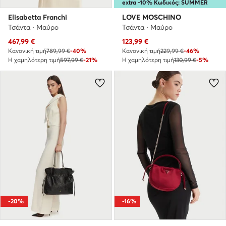
extra -10% Κωδικός: SUMMER
Elisabetta Franchi
LOVE MOSCHINO
Τσάντα · Μαύρο
Τσάντα · Μαύρο
Τρέχουσα τιμή
Τρέχουσα τιμή
467,99
€
123,99
€
Κανονική τιμή
789,99 €
-40%
Κανονική τιμή
229,99 €
-46%
Η χαμηλότερη τιμή
597,99 €
-21%
Η χαμηλότερη τιμή
130,99 €
-5%
-20%
-16%