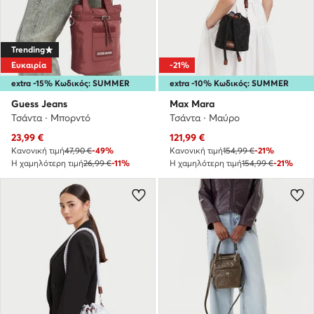
Trending
Ευκαιρία
-21%
extra -15% Κωδικός: SUMMER
extra -10% Κωδικός: SUMMER
Guess Jeans
Max Mara
Τσάντα · Μπορντό
Τσάντα · Μαύρο
Τρέχουσα τιμή
Τρέχουσα τιμή
23,99
€
121,99
€
Κανονική τιμή
47,90 €
-49%
Κανονική τιμή
154,99 €
-21%
Η χαμηλότερη τιμή
26,99 €
-11%
Η χαμηλότερη τιμή
154,99 €
-21%