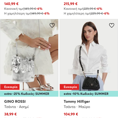
Τρέχουσα τιμή
Τρέχουσα τιμή
140,99
€
215,99
€
Κανονική τιμή
149,99 €
-6%
Κανονική τιμή
229,99 €
-6%
Η χαμηλότερη τιμή
149,99 €
-6%
Η χαμηλότερη τιμή
229,99 €
-6%
Ευκαιρία
Ευκαιρία
extra -25% Κωδικός: SUMMER
extra -10% Κωδικός: SUMMER
GINO ROSSI
Tommy Hilfiger
Τσάντα · Ασημί
Τσάντα · Μαύρο
Τρέχουσα τιμή
Τρέχουσα τιμή
38,99
€
104,99
€