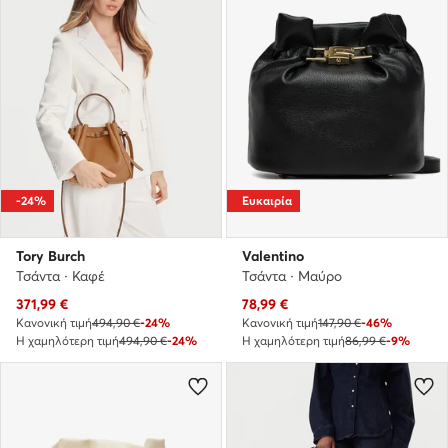
-24%
Ευκαιρία
Tory Burch
Valentino
Τσάντα · Καφέ
Τσάντα · Μαύρο
Τρέχουσα τιμή
Τρέχουσα τιμή
371,99
€
78,99
€
Κανονική τιμή
494,90 €
-24%
Κανονική τιμή
147,90 €
-46%
Η χαμηλότερη τιμή
494,90 €
-24%
Η χαμηλότερη τιμή
86,99 €
-9%