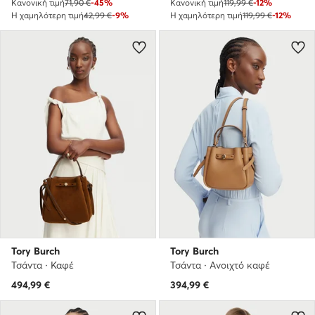
Κανονική τιμή
71,90 €
-45%
Κανονική τιμή
119,99 €
-12%
Η χαμηλότερη τιμή
42,99 €
-9%
Η χαμηλότερη τιμή
119,99 €
-12%
Tory Burch
Tory Burch
Τσάντα · Καφέ
Τσάντα · Ανοιχτό καφέ
494,99
€
394,99
€