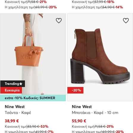
Κανονική τιμή
71,58 €
-21%
Κανονική τιμή
57,99 €
-18%
Η χαμηλότερη τιμή
69,99 €
-20%
Η χαμηλότερη τιμή
54,90 €
-14%
Trending
Ευκαιρία
-20%
extra -10% Κωδικός: SUMMER
Nine West
Nine West
Τσάντα · Καφέ
Μποτάκια · Καφέ · 10 cm
Τρέχουσα τιμή
Τρέχουσα τιμή
38,99
€
55,90
€
Κανονική τιμή
83,90 €
-53%
Κανονική τιμή
71,58 €
-21%
Η χαμηλότερη τιμή
41,99 €
-7%
Η χαμηλότερη τιμή
69,99 €
-20%