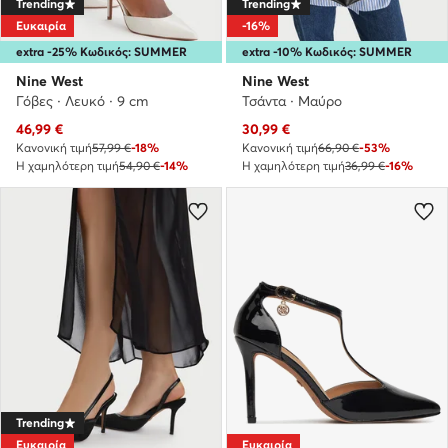
Trending
Trending
Ευκαιρία
-16%
extra -25% Κωδικός: SUMMER
extra -10% Κωδικός: SUMMER
Nine West
Nine West
Γόβες · Λευκό · 9 cm
Τσάντα · Μαύρο
Τρέχουσα τιμή
Τρέχουσα τιμή
46,99
€
30,99
€
Κανονική τιμή
57,99 €
-18%
Κανονική τιμή
66,90 €
-53%
Η χαμηλότερη τιμή
54,90 €
-14%
Η χαμηλότερη τιμή
36,99 €
-16%
Trending
Ευκαιρία
Ευκαιρία