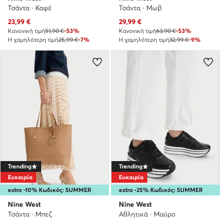
Τσάντα · Καφέ
Τσάντα · Μωβ
Τρέχουσα τιμή
Τρέχουσα τιμή
23,99
€
29,99
€
Κανονική τιμή
51,90 €
-53%
Κανονική τιμή
63,90 €
-53%
Η χαμηλότερη τιμή
25,99 €
-7%
Η χαμηλότερη τιμή
32,99 €
-9%
Trending
Trending
Ευκαιρία
Ευκαιρία
extra -10% Κωδικός: SUMMER
extra -25% Κωδικός: SUMMER
Nine West
Nine West
Τσάντα · Μπεζ
Αθλητικά · Μαύρο