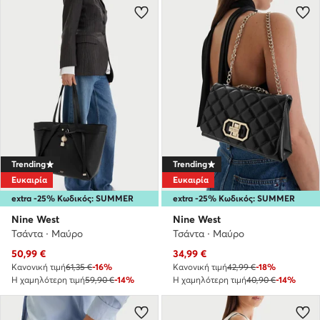
Trending
Trending
Ευκαιρία
Ευκαιρία
extra -25% Κωδικός: SUMMER
extra -25% Κωδικός: SUMMER
Nine West
Nine West
Τσάντα · Μαύρο
Τσάντα · Μαύρο
Τρέχουσα τιμή
Τρέχουσα τιμή
50,99
€
34,99
€
Κανονική τιμή
61,35 €
-16%
Κανονική τιμή
42,99 €
-18%
Η χαμηλότερη τιμή
59,90 €
-14%
Η χαμηλότερη τιμή
40,90 €
-14%