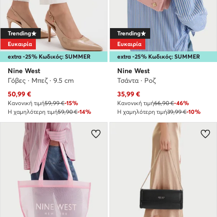
Trending
Trending
Ευκαιρία
Ευκαιρία
extra -25% Κωδικός: SUMMER
extra -25% Κωδικός: SUMMER
Nine West
Nine West
Γόβες · Μπεζ · 9.5 cm
Τσάντα · Ροζ
Τρέχουσα τιμή
Τρέχουσα τιμή
50,99
€
35,99
€
Κανονική τιμή
59,99 €
-15%
Κανονική τιμή
66,90 €
-46%
Η χαμηλότερη τιμή
59,90 €
-14%
Η χαμηλότερη τιμή
39,99 €
-10%