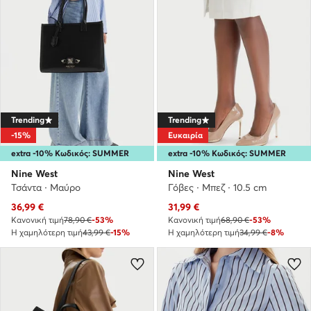
Trending
Trending
-15%
Ευκαιρία
extra -10% Κωδικός: SUMMER
extra -10% Κωδικός: SUMMER
Nine West
Nine West
Τσάντα · Μαύρο
Γόβες · Μπεζ · 10.5 cm
Τρέχουσα τιμή
Τρέχουσα τιμή
36,99
€
31,99
€
Κανονική τιμή
78,90 €
-53%
Κανονική τιμή
68,90 €
-53%
Η χαμηλότερη τιμή
43,99 €
-15%
Η χαμηλότερη τιμή
34,99 €
-8%