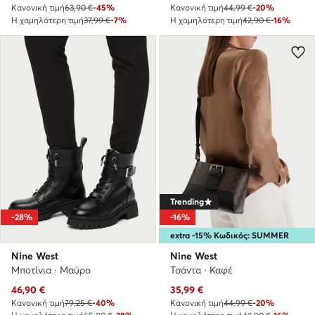
Κανονική τιμή
63,90 €
-45%
Κανονική τιμή
44,99 €
-20%
Η χαμηλότερη τιμή
37,99 €
-7%
Η χαμηλότερη τιμή
42,90 €
-16%
Trending
-28%
-16%
extra -15% Κωδικός: SUMMER
Nine West
Nine West
Μποτίνια · Μαύρο
Τσάντα · Καφέ
Τρέχουσα τιμή
Τρέχουσα τιμή
46,90
€
35,99
€
Κανονική τιμή
79,25 €
-40%
Κανονική τιμή
44,99 €
-20%