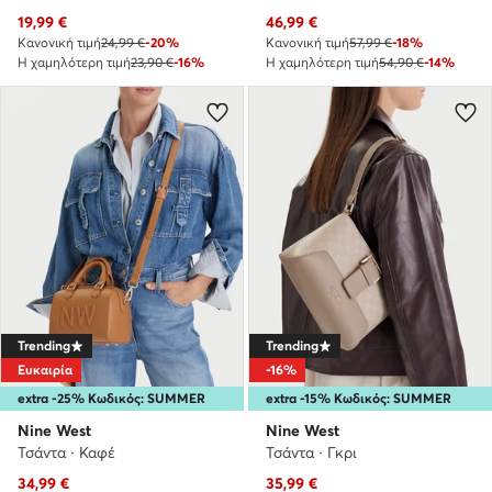
Τρέχουσα τιμή
Τρέχουσα τιμή
19,99
€
46,99
€
Κανονική τιμή
24,99 €
-20%
Κανονική τιμή
57,99 €
-18%
Η χαμηλότερη τιμή
23,90 €
-16%
Η χαμηλότερη τιμή
54,90 €
-14%
Trending
Trending
Ευκαιρία
-16%
extra -25% Κωδικός: SUMMER
extra -15% Κωδικός: SUMMER
Nine West
Nine West
Τσάντα · Καφέ
Τσάντα · Γκρι
Τρέχουσα τιμή
Τρέχουσα τιμή
34,99
€
35,99
€