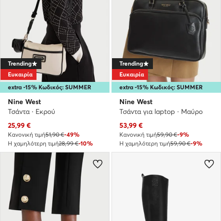
Trending
Trending
Ευκαιρία
Ευκαιρία
extra -15% Κωδικός: SUMMER
extra -15% Κωδικός: SUMMER
Nine West
Nine West
Τσάντα · Εκρού
Τσάντα για laptop · Μαύρο
Τρέχουσα τιμή
Τρέχουσα τιμή
25,99
€
53,99
€
Κανονική τιμή
51,90 €
-49%
Κανονική τιμή
59,90 €
-9%
Η χαμηλότερη τιμή
28,99 €
-10%
Η χαμηλότερη τιμή
59,90 €
-9%