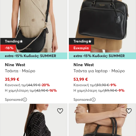
Trending
Trending
-16%
Ευκαιρία
extra -15% Κωδικός: SUMMER
extra -15% Κωδικός: SUMMER
Nine West
Nine West
Τσάντα · Μαύρο
Τσάντα για laptop · Μαύρο
Τρέχουσα τιμή
Τρέχουσα τιμή
35,99
€
53,99
€
Κανονική τιμή
44,99 €
-20%
Κανονική τιμή
59,90 €
-9%
Η χαμηλότερη τιμή
42,90 €
-16%
Η χαμηλότερη τιμή
59,90 €
-9%
Sponsored
Sponsored