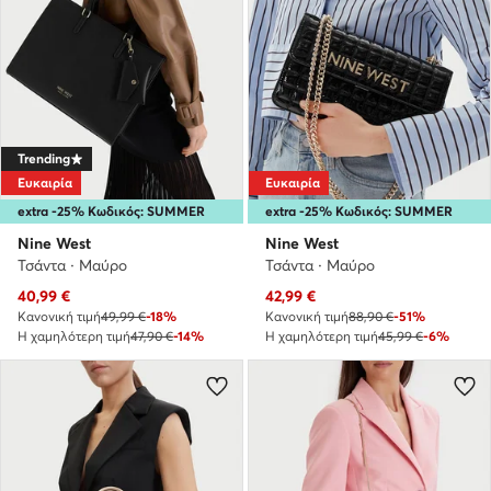
Trending
Ευκαιρία
Ευκαιρία
extra -25% Κωδικός: SUMMER
extra -25% Κωδικός: SUMMER
Nine West
Nine West
Τσάντα · Μαύρο
Τσάντα · Μαύρο
Τρέχουσα τιμή
Τρέχουσα τιμή
40,99
€
42,99
€
Κανονική τιμή
49,99 €
-18%
Κανονική τιμή
88,90 €
-51%
Η χαμηλότερη τιμή
47,90 €
-14%
Η χαμηλότερη τιμή
45,99 €
-6%