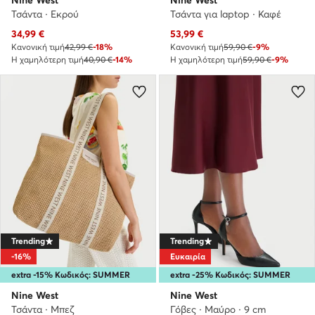
Nine West
Nine West
Τσάντα · Εκρού
Τσάντα για laptop · Καφέ
Τρέχουσα τιμή
Τρέχουσα τιμή
34,99
€
53,99
€
Κανονική τιμή
42,99 €
-18%
Κανονική τιμή
59,90 €
-9%
Η χαμηλότερη τιμή
40,90 €
-14%
Η χαμηλότερη τιμή
59,90 €
-9%
Trending
Trending
-16%
Ευκαιρία
extra -15% Κωδικός: SUMMER
extra -25% Κωδικός: SUMMER
Nine West
Nine West
Τσάντα · Μπεζ
Γόβες · Μαύρο · 9 cm