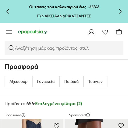
ΜΕΤΆΒΑΣΗ ΣΤΟ ΚΎΡΙΟ ΠΕΡΙΕΧΌΜΕΝΟ
ΜΕΤΆΒΑΣΗ ΣΤΗΝ ΑΝΑΖΉΤΗΣΗ
Οι τάσεις του καλοκαιριού έως -35%!
ΓΥΝΑΙΚΕΙΑ
ΑΝΔΡΙΚΑ
ΤΣΑΝΤΕΣ
Αναζήτηση μάρκας, προϊόντος, στυλ
Προσφορά
Αξεσουάρ
Γυναικεία
Παιδικά
Τσάντες
Προϊόντα: 656
·
Επιλεγμένα φίλτρα (2)
Sponsored
Sponsored