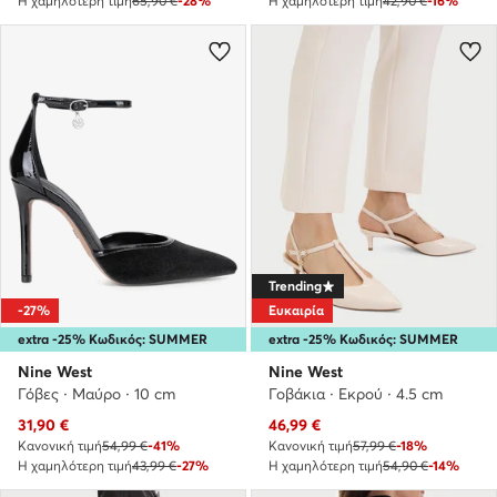
Η χαμηλότερη τιμή
65,90 €
-28%
Η χαμηλότερη τιμή
42,90 €
-16%
Trending
-27%
Ευκαιρία
extra -25% Κωδικός: SUMMER
extra -25% Κωδικός: SUMMER
Nine West
Nine West
Γόβες · Μαύρο · 10 cm
Γοβάκια · Εκρού · 4.5 cm
Τρέχουσα τιμή
Τρέχουσα τιμή
31,90
€
46,99
€
Κανονική τιμή
54,99 €
-41%
Κανονική τιμή
57,99 €
-18%
Η χαμηλότερη τιμή
43,99 €
-27%
Η χαμηλότερη τιμή
54,90 €
-14%