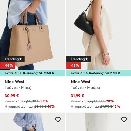
Trending
Trending
-16%
-15%
extra -10% Κωδικός: SUMMER
extra -15% Κωδικός: SUMMER
Nine West
Nine West
Τσάντα · Μπεζ
Τσάντα · Μαύρο
Τρέχουσα τιμή
Τρέχουσα τιμή
30,99
€
31,99
€
Κανονική τιμή
66,90 €
-53%
Κανονική τιμή
39,99 €
-20%
Η χαμηλότερη τιμή
36,99 €
-16%
Η χαμηλότερη τιμή
37,90 €
-15%