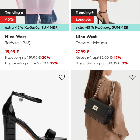
Trending
Trending
-15%
Ευκαιρία
extra -15% Κωδικός: SUMMER
extra -15% Κωδικός: SUMMER
Nine West
Nine West
Τσάντα · Ροζ
Τσάντα · Μαύρο
Τρέχουσα τιμή
Τρέχουσα τιμή
15,99
€
27,99
€
Κανονική τιμή
19,99 €
-20%
Κανονική τιμή
52,90 €
-47%
Η χαμηλότερη τιμή
18,90 €
-15%
Η χαμηλότερη τιμή
30,99 €
-9%