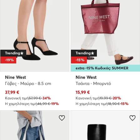
Trending
Trending
-19%
-15%
extra -15% Κωδικός: SUMMER
Nine West
Nine West
Γόβες · Μαύρο · 8.5 cm
Τσάντα · Μπορντό
Τρέχουσα τιμή
Τρέχουσα τιμή
37,99
€
15,99
€
Κανονική τιμή
57,99 €
-34%
Κανονική τιμή
19,99 €
-20%
Η χαμηλότερη τιμή
46,99 €
-19%
Η χαμηλότερη τιμή
18,90 €
-15%