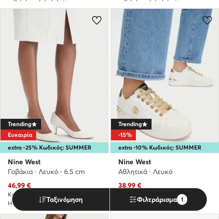
Trending
Trending
Ευκαιρία
-15%
extra -25% Κωδικός: SUMMER
extra -10% Κωδικός: SUMMER
Nine West
Nine West
Γοβάκια · Λευκό · 6.5 cm
Αθλητικά · Λευκό
Τρέχουσα τιμή
Τρέχουσα τιμή
46,99
€
38,99
€
Κανονική τιμή
57,99 €
-18%
Κανονική τιμή
82,90 €
-52%
Ταξινόμηση
Φιλτράρισμα
1
Η χαμηλότερη τιμή
54,90 €
-14%
Η χαμηλότερη τιμή
45,99 €
-15%