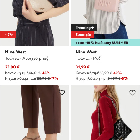
Trending
-17%
Ευκαιρία
extra -15% Κωδικός: SUMMER
Nine West
Nine West
Τσάντα · Ανοιχτό μπεζ
Τσάντα · Ροζ
Τρέχουσα τιμή
Τρέχουσα τιμή
23,90
€
31,99
€
Κανονική τιμή
46,01 €
-48%
Κανονική τιμή
63,90 €
-49%
Η χαμηλότερη τιμή
28,90 €
-17%
Η χαμηλότερη τιμή
34,99 €
-8%