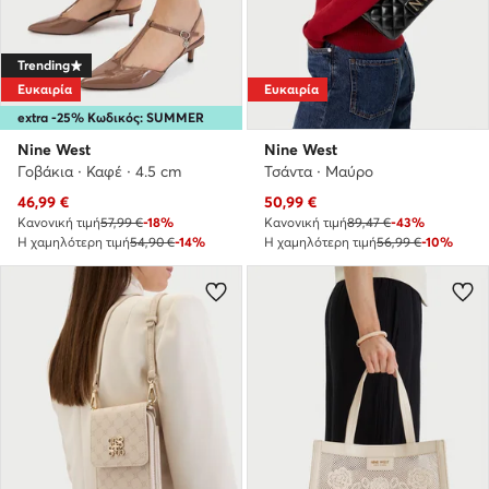
Trending
Ευκαιρία
Ευκαιρία
extra -25% Κωδικός: SUMMER
Nine West
Nine West
Γοβάκια · Καφέ · 4.5 cm
Τσάντα · Μαύρο
Τρέχουσα τιμή
Τρέχουσα τιμή
46,99
€
50,99
€
Κανονική τιμή
57,99 €
-18%
Κανονική τιμή
89,47 €
-43%
Η χαμηλότερη τιμή
54,90 €
-14%
Η χαμηλότερη τιμή
56,99 €
-10%