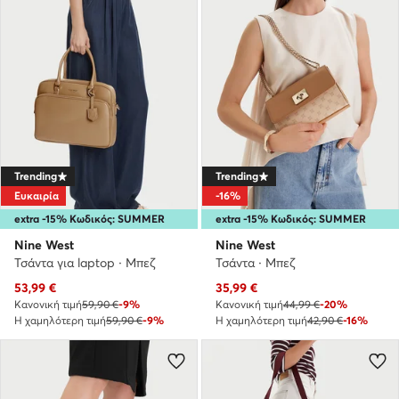
Trending
Trending
Ευκαιρία
-16%
extra -15% Κωδικός: SUMMER
extra -15% Κωδικός: SUMMER
Nine West
Nine West
Τσάντα για laptop · Μπεζ
Τσάντα · Μπεζ
Τρέχουσα τιμή
Τρέχουσα τιμή
53,99
€
35,99
€
Κανονική τιμή
59,90 €
-9%
Κανονική τιμή
44,99 €
-20%
Η χαμηλότερη τιμή
59,90 €
-9%
Η χαμηλότερη τιμή
42,90 €
-16%