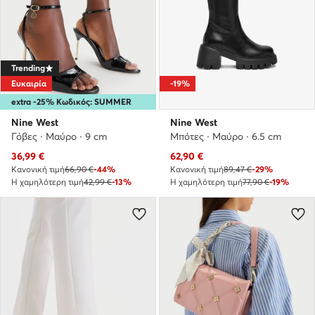
Trending
Ευκαιρία
-19%
extra -25% Κωδικός: SUMMER
Nine West
Nine West
Γόβες · Μαύρο · 9 cm
Μπότες · Μαύρο · 6.5 cm
Τρέχουσα τιμή
Τρέχουσα τιμή
36,99
€
62,90
€
Κανονική τιμή
66,90 €
-44%
Κανονική τιμή
89,47 €
-29%
Η χαμηλότερη τιμή
42,99 €
-13%
Η χαμηλότερη τιμή
77,90 €
-19%