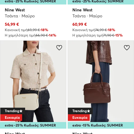
extra -25% Κωδικός: SUMMER
extra -25% Κωδικός: SUMMER
Nine West
Nine West
Τσάντα · Μαύρο
Τσάντα · Μαύρο
Τρέχουσα τιμή
Τρέχουσα τιμή
56,99
€
60,99
€
Κανονική τιμή
69,99 €
-18%
Κανονική τιμή
74,99 €
-18%
Η χαμηλότερη τιμή
66,90 €
-14%
Η χαμηλότερη τιμή
71,90 €
-15%
Trending
Trending
Ευκαιρία
Ευκαιρία
extra -25% Κωδικός: SUMMER
extra -15% Κωδικός: SUMMER