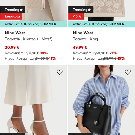
Trending
Trending
Ευκαιρία
-15%
extra -25% Κωδικός: SUMMER
extra -25% Κωδικός: SUMMER
Nine West
Nine West
Τσαντάκι Κινητού · Μπεζ
Τσάντα · Κρεμ
Τρέχουσα τιμή
Τρέχουσα τιμή
30,99
€
49,99
€
Κανονική τιμή
37,90 €
-18%
Κανονική τιμή
68,90 €
-27%
Η χαμηλότερη τιμή
34,99 €
-11%
Η χαμηλότερη τιμή
58,99 €
-15%