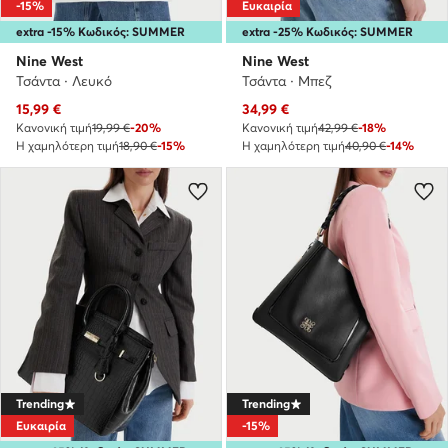
-15%
Ευκαιρία
extra -15% Κωδικός: SUMMER
extra -25% Κωδικός: SUMMER
Nine West
Nine West
Τσάντα · Λευκό
Τσάντα · Μπεζ
Τρέχουσα τιμή
Τρέχουσα τιμή
15,99
€
34,99
€
Κανονική τιμή
19,99 €
-20%
Κανονική τιμή
42,99 €
-18%
Η χαμηλότερη τιμή
18,90 €
-15%
Η χαμηλότερη τιμή
40,90 €
-14%
Trending
Trending
Ευκαιρία
-15%