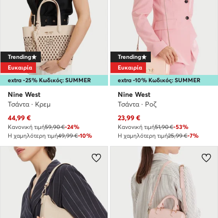
Trending
Trending
Ευκαιρία
Ευκαιρία
extra -25% Κωδικός: SUMMER
extra -10% Κωδικός: SUMMER
Nine West
Nine West
Τσάντα · Κρεμ
Τσάντα · Ροζ
Τρέχουσα τιμή
Τρέχουσα τιμή
44,99
€
23,99
€
Κανονική τιμή
59,90 €
-24%
Κανονική τιμή
51,90 €
-53%
Η χαμηλότερη τιμή
49,99 €
-10%
Η χαμηλότερη τιμή
25,99 €
-7%