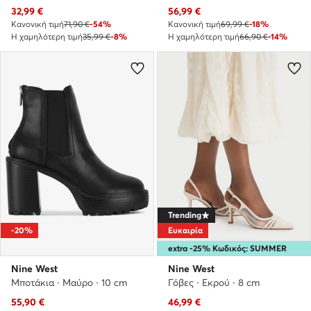
Τρέχουσα τιμή
Τρέχουσα τιμή
32,99
€
56,99
€
Κανονική τιμή
71,90 €
-54%
Κανονική τιμή
69,99 €
-18%
Η χαμηλότερη τιμή
35,99 €
-8%
Η χαμηλότερη τιμή
66,90 €
-14%
Trending
-20%
Ευκαιρία
extra -25% Κωδικός: SUMMER
Nine West
Nine West
Μποτάκια · Μαύρο · 10 cm
Γόβες · Εκρού · 8 cm
Τρέχουσα τιμή
Τρέχουσα τιμή
55,90
€
46,99
€