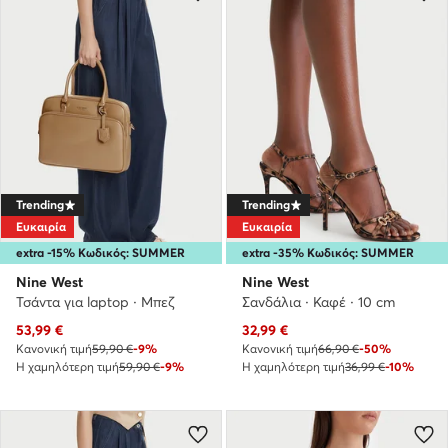
Trending
Trending
Ευκαιρία
Ευκαιρία
extra -15% Κωδικός: SUMMER
extra -35% Κωδικός: SUMMER
Nine West
Nine West
Τσάντα για laptop · Μπεζ
Σανδάλια · Καφέ · 10 cm
Τρέχουσα τιμή
Τρέχουσα τιμή
53,99
€
32,99
€
Κανονική τιμή
59,90 €
-9%
Κανονική τιμή
66,90 €
-50%
Η χαμηλότερη τιμή
59,90 €
-9%
Η χαμηλότερη τιμή
36,99 €
-10%