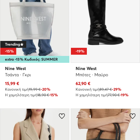
Trending
-15%
-19%
extra -15% Κωδικός: SUMMER
Nine West
Nine West
Τσάντα · Γκρι
Μπότες · Μαύρο
Τρέχουσα τιμή
Τρέχουσα τιμή
15,99
€
62,90
€
Κανονική τιμή
19,99 €
-20%
Κανονική τιμή
89,47 €
-29%
Η χαμηλότερη τιμή
18,90 €
-15%
Η χαμηλότερη τιμή
77,90 €
-19%