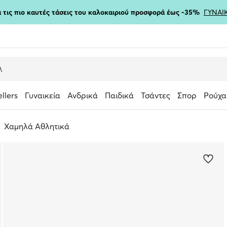
ια τις πιο καυτές τάσεις του καλοκαιριού προσφορά έως -35%
ΓΥΝΑΙ
ellers
Γυναικεία
Ανδρικά
Παιδικά
Τσάντες
Σπορ
Ρούχα
Χαμηλά Αθλητικά