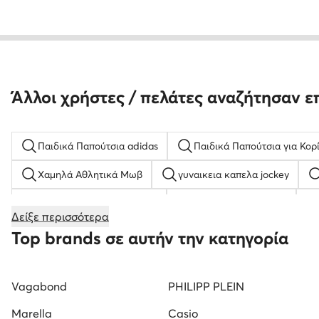
Άλλοι χρήστες / πελάτες αναζήτησαν ε
Παιδικά Παπούτσια adidas
Παιδικά Παπούτσια για Κορί
Χαμηλά Αθλητικά Μωβ
γυναικεια καπελα jockey
παπουτσια adidas ανδρικα
Ανδρικά πορτοφόλια
Δείξε περισσότερα
παιδικα παπουτσια skechers
Ανδρικά casual παπούτσια
Top brands σε αυτήν την κατηγορία
Γυναικεία Πέδιλα με Χοντρό Τακούνι
Γυναικεία Πέδιλα
Vagabond
PHILIPP PLEIN
Μπεζ Sneakers για Άνδρες
Γυναικείες Ζώνες
γυ
Marella
Casio