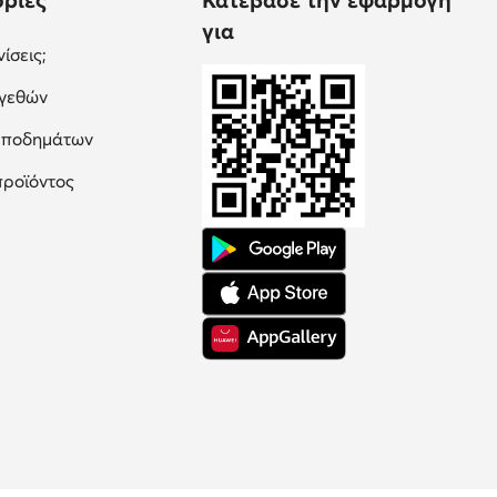
για
ίσεις;
εγεθών
υποδημάτων
προϊόντος