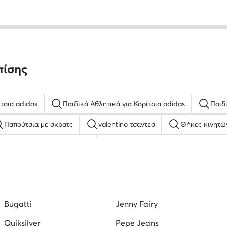
πίσης
τσια adidas
Παιδικά Αθλητικά για Κορίτσια adidas
Παιδ
Παπούτσια με σκρατς
valentino τσαντεσ
Θήκες κινητώ
Λευκά Sneakers για Αγόρια
Γυναικείες Γόβες με Χαμηλό Τακο
Ποδοσφαιρικά Παπούτσια Puma για Άνδρες
Παιδικά π
 με Λεπτό Τακούνι
καφε παντοφλεσ γυναικεια
Μαύρα Γυ
Bugatti
Jenny Fairy
αλια ηλιου guess
παντοφλεσ για αγορια
Quiksilver
Pepe Jeans