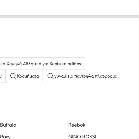
ικά Χαμηλά Αθλητικά για Κορίτσια adidas
ν
Κοσμήματα
γυναικεια παντοφλα πλατφορμα
ύνι
οδοσφαιρικά Παπούτσια Puma
Ανδρικές Κάλτσες Reebok
ναικεία Σανδάλια
Sneakers Ανδρικά
Buffalo
Reebok
Roxy
GINO ROSSI