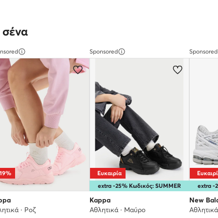
 σένα
nsored
Sponsored
Sponsored
-19%
Ευκαιρία
Ευκαιρ
extra -25% Κωδικός: SUMMER
extra 
ppa
Kappa
New Bal
ητικά · Ροζ
Αθλητικά · Μαύρο
Αθλητικά