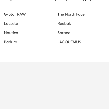
Ανδρικά Αρβυλάκια Φυσικό δέρμα nubuck
Μαύρα Snea
G-Star RAW
The North Face
Ανδρικές Παντόφλες & Σαγιονάρες
Γυναικείες Παντόφ
Lacoste
Reebok
Nautica
Sprandi
Badura
JACQUEMUS