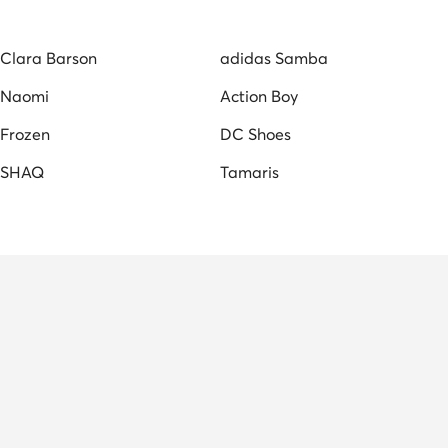
κείες Παντόφλες
Ανδρικά Αρβυλάκια
Clara Barson
adidas Samba
er
Naomi
Action Boy
Frozen
DC Shoes
SHAQ
Tamaris