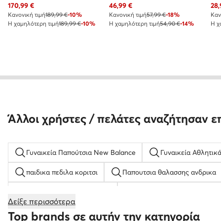
Τρέχουσα τιμή
Τρέχουσα τιμή
Τρέ
170,99
€
46,99
€
28,
Κανονική τιμή
189,99 €
-10%
Κανονική τιμή
57,99 €
-18%
Καν
Η χαμηλότερη τιμή
189,99 €
-10%
Η χαμηλότερη τιμή
54,90 €
-14%
Η χ
Άλλοι χρήστες / πελάτες αναζήτησαν ε
Γυναικεία Παπούτσια New Balance
Γυναικεία Αθλητικ
παιδικα πεδιλα κοριτσι
Παπουτσια θαλασσης ανδρικα
Γυναικεία Αθλητικά PINKO
Παιδικά Σανδάλια για Κορίτ
Δείξε περισσότερα
Παπούτσια ποδοσφαίρου
Τσάντες Χειρός
χρυσα
Top brands σε αυτήν την κατηγορία