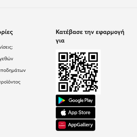
ρίες
Κατέβασε την εφαρμογή
για
ίσεις;
εγεθών
υποδημάτων
προϊόντος