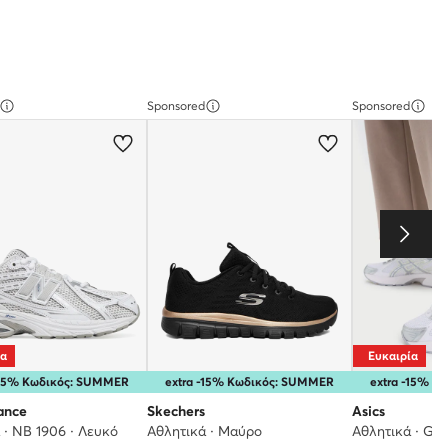
Sponsored
Sponsored
ία
Ευκαιρία
-25% Κωδικός: SUMMER
extra -15% Κωδικός: SUMMER
extra -15% 
ance
Skechers
Asics
 · NB 1906 · Λευκό
Αθλητικά · Μαύρο
Αθλητικά · Gel