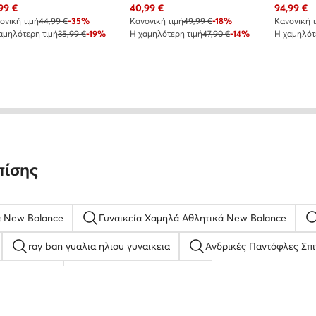
χουσα τιμή
Τρέχουσα τιμή
Τρέχουσα
99
€
40,99
€
94,99
€
ονική τιμή
44,99 €
-35%
Κανονική τιμή
49,99 €
-18%
Κανονική τ
αμηλότερη τιμή
35,99 €
-19%
Η χαμηλότερη τιμή
47,90 €
-14%
Η χαμηλότ
πίσης
ά New Balance
Γυναικεία Χαμηλά Αθλητικά New Balance
ray ban γυαλια ηλιου γυναικεια
Ανδρικές Παντόφλες Σπι
σια Nelli Blu
nike γυναικεια παπουτσια
 βραχιολια
Γυναικεία Παπούτσια Reebok
Γυναικείες Εσπ