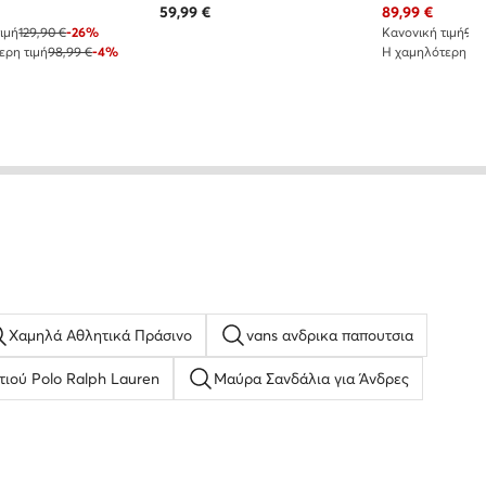
 τιμή
Τρέχουσα τιμή
59,99
€
89,99
€
ιμή
129,90 €
-26%
Κανονική τιμή
99,
ερη τιμή
98,99 €
-4%
Η χαμηλότερη τι
Χαμηλά Αθλητικά Πράσινο
vans ανδρικα παπουτσια
τιού Polo Ralph Lauren
Μαύρα Σανδάλια για Άνδρες
αντρίγιες Σανδάλια
coccinelle τσαντα