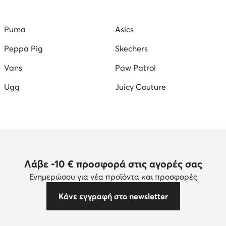
kers για Άνδρες
παπουτσια με τακουνι γυναικεια
Γυναι
Puma
Asics
λες
Γυναικεία αθλητικά παπούτσια
Τσάντες Tommy Hilfig
Peppa Pig
Skechers
Vans
Paw Patrol
Ugg
Juicy Couture
Λάβε -10 € προσφορά στις αγορές σας
Ενημερώσου για νέα προϊόντα και προσφορές
Κάνε εγγραφή στο newsletter