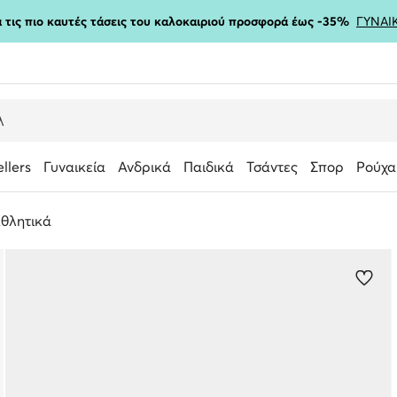
ια τις πιο καυτές τάσεις του καλοκαιριού προσφορά έως -35%
ΓΥΝΑΙ
ellers
Γυναικεία
Ανδρικά
Παιδικά
Τσάντες
Σπορ
Ρούχα
θλητικά