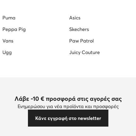
kers για Άνδρες
παπουτσια με τακουνι γυναικεια
Γυναι
Puma
Asics
λες
Γυναικεία αθλητικά παπούτσια
Τσάντες Tommy Hilfig
Peppa Pig
Skechers
Vans
Paw Patrol
Ugg
Juicy Couture
Λάβε -10 € προσφορά στις αγορές σας
Ενημερώσου για νέα προϊόντα και προσφορές
Κάνε εγγραφή στο newsletter