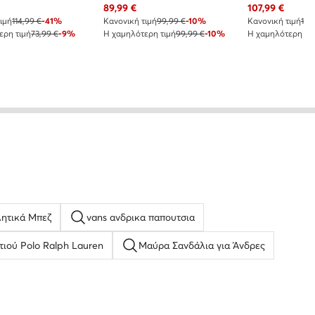
 τιμή
Τρέχουσα τιμή
Τρέχουσα τιμή
89,99
€
107,99
€
ιμή
114,99 €
-41%
Κανονική τιμή
99,99 €
-10%
Κανονική τιμή
119
ερη τιμή
73,99 €
-9%
Η χαμηλότερη τιμή
99,99 €
-10%
Η χαμηλότερη τι
ητικά Μπεζ
vans ανδρικα παπουτσια
τιού Polo Ralph Lauren
Μαύρα Σανδάλια για Άνδρες
αντρίγιες Σανδάλια
coccinelle τσαντα