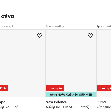
 σένα
nsored
Sponsored
Sponsored
-19%
Ευκαιρία
Ευκαιρ
extra -10% Κωδικός: SUMMER
ppa
New Balance
Puma
ητικά · Ροζ
Αθλητικά · NB 9060 · Μπεζ