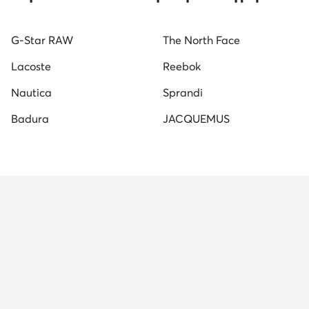
Ανδρικά Αρβυλάκια Φυσικό δέρμα nubuck
Μαύρα Snea
G-Star RAW
The North Face
Ανδρικές Παντόφλες & Σαγιονάρες
Γυναικείες Παντόφ
Lacoste
Reebok
Nautica
Sprandi
Badura
JACQUEMUS