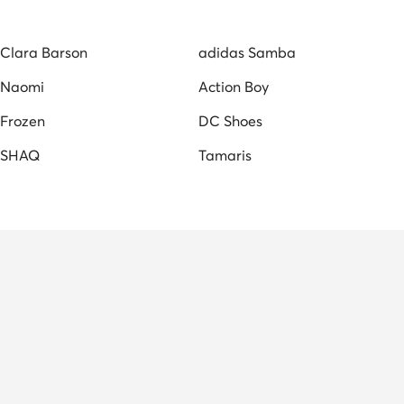
κείες Παντόφλες
Ανδρικά Αρβυλάκια
Clara Barson
adidas Samba
er
Naomi
Action Boy
Frozen
DC Shoes
SHAQ
Tamaris