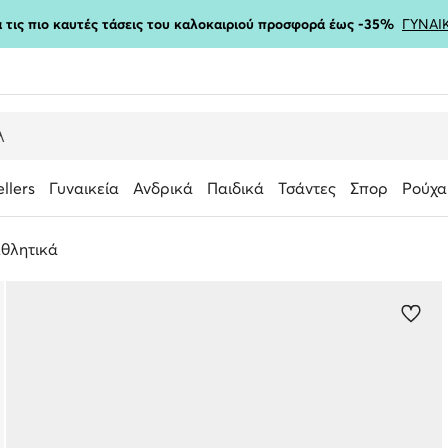
ια τις πιο καυτές τάσεις του καλοκαιριού προσφορά έως -35%
ΓΥΝΑΙ
ellers
Γυναικεία
Ανδρικά
Παιδικά
Τσάντες
Σπορ
Ρούχα
θλητικά