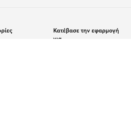
ρίες
Κατέβασε την εφαρμογή
για
ίσεις;
εγεθών
υποδημάτων
προϊόντος