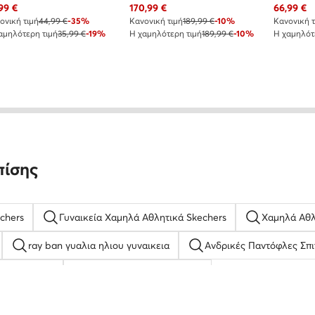
χουσα τιμή
Τρέχουσα τιμή
Τρέχουσα
99
€
170,99
€
66,99
€
ονική τιμή
44,99 €
-35%
Κανονική τιμή
189,99 €
-10%
Κανονική τ
αμηλότερη τιμή
35,99 €
-19%
Η χαμηλότερη τιμή
189,99 €
-10%
Η χαμηλότ
πίσης
chers
Γυναικεία Χαμηλά Αθλητικά Skechers
Χαμηλά Αθλ
ray ban γυαλια ηλιου γυναικεια
Ανδρικές Παντόφλες Σπι
σια Nelli Blu
nike γυναικεια παπουτσια
 βραχιολια
Γυναικεία Παπούτσια Reebok
Γυναικείες Εσπ