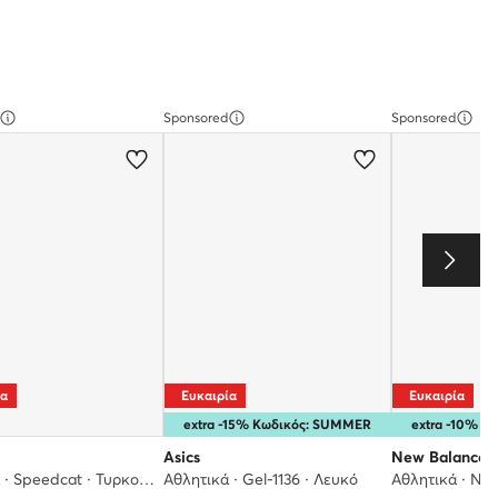
Sponsored
Sponsored
ία
Ευκαιρία
Ευκαιρία
extra -15% Κωδικός: SUMMER
extra -10% 
Asics
New Balance
Αθλητικά · Speedcat · Τυρκουάζ
Αθλητικά · Gel-1136 · Λευκό
Αθλητικά · NB 