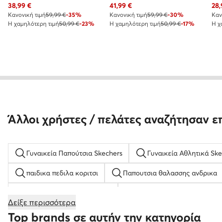
Τρέχουσα τιμή
Τρέχουσα τιμή
Τρέ
38,99
€
41,99
€
28,
Κανονική τιμή
59,99 €
-35%
Κανονική τιμή
59,99 €
-30%
Καν
Η χαμηλότερη τιμή
50,99 €
-23%
Η χαμηλότερη τιμή
50,99 €
-17%
Η χ
Άλλοι χρήστες / πελάτες αναζήτησαν ε
Γυναικεία Παπούτσια Skechers
Γυναικεία Αθλητικά Ske
παιδικα πεδιλα κοριτσι
Παπουτσια θαλασσης ανδρικα
Γυναικεία Αθλητικά PINKO
Παιδικά Σανδάλια για Κορίτ
Δείξε περισσότερα
Παπούτσια ποδοσφαίρου
Τσάντες Χειρός
χρυσα
Top brands σε αυτήν την κατηγορία