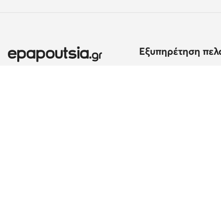
Εξυπηρέτηση πελ
Μέθοδοι και κόστος α
Επιστροφές
Εκτέλεση παραγγελία
Αλλαγή χώρας: Ελλάδα (GR)
Μέθοδοι πληρωμής
Παράπονα
Επικοινωνία
Κέντρο βοήθειας