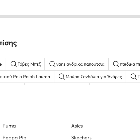
πίσης
e
Γόβες Μπεζ
vans ανδρικα παπουτσια
παιδικα π
πιτιού Polo Ralph Lauren
Μαύρα Σανδάλια για Άνδρες
Γ
 παπουτσια
Παπούτσια ποδοσφαίρου
πούτσια Reebok
Γυναικείες Εσπαντρίγιες Σανδάλια
cocci
αικεια
Γυναικείες Παντόφλες
Ανδρικά Αρβυλάκια
Puma
Asics
Peppa Pig
Skechers