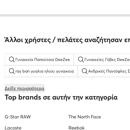
Άλλοι χρήστες / πελάτες αναζήτησαν ε
Γυναικεία Παπούτσια DeeZee
Γυναικείες Γόβες DeeZe
ray ban γυαλια ηλιου γυναικεια
Ανδρικές Παντόφλες Σ
Παιδικά Σανδάλια για Κορίτσια Nelli Blu
nike γυναικεια
Δείξε περισσότερα
Τσάντες Χειρός
χρυσα βραχιολια
Γυναικεία Πα
Top brands σε αυτήν την κατηγορία
Μαύρα Sneakers για Άνδρες
παπουτσια με τακουνι γυν
G-Star RAW
The North Face
Γυναικεία αθλητικά παπούτσια
Τσάντες Tommy Hilfiger
Lacoste
Reebok