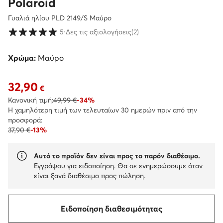
Polaroid
Γυαλιά ηλίου PLD 2149/S Μαύρο
Βαθμολογία πελατών σε κλίμακα 1 έως 5
5
⋅
Δες τις αξιολογήσεις
(2)
Χρώμα:
Μαύρο
32,90
Τρέχουσα τιμή 32,90 €
€
Κανονική τιμή:
49,99 €
-34%
Η χαμηλότερη τιμή των τελευταίων 30 ημερών πριν από την
προσφορά:
37,90 €
-13%
Αυτό το προϊόν δεν είναι προς το παρόν διαθέσιμο.
Εγγράψου για ειδοποίηση. Θα σε ενημερώσουμε όταν
είναι ξανά διαθέσιμο προς πώληση.
Ειδοποίηση διαθεσιμότητας