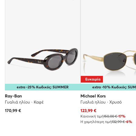
Ευκαιρία
extra -25% Κωδικός: SUMMER
extra -10% Κωδικός: S
Ray-Ban
Michael Kors
Γυαλιά ηλίου · Καφέ
Γυαλιά ηλίου · Χρυσό
Τρέχουσα τιμή
170,99
€
123,99
€
Κανονική τιμή
150,00 €
-17%
Η χαμηλότερη τιμή
132,99 €
-6%