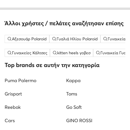
Άλλοι χρήστες / πελάτες αναζήτησαν επίσης
Αξεσουάρ Polaroid
Γυαλιά Ηλίου Polaroid
Γυναικεία Γ
Γυναικείες Κάλτσες
kitten heels γοβεσ
Γυναικεία Γυαλ
Top brands σε αυτήν την κατηγορία
Puma Palermo
Kappa
Grisport
Toms
Reebok
Go Soft
Cars
GINO ROSSI