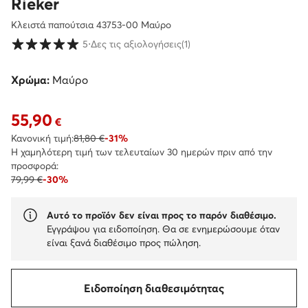
Rieker
Κλειστά παπούτσια 43753-00 Μαύρο
Βαθμολογία πελατών σε κλίμακα 1 έως 5
5
⋅
Δες τις αξιολογήσεις
(1)
Χρώμα:
Μαύρο
55,90
Τρέχουσα τιμή 55,90 €
€
Κανονική τιμή:
81,80 €
-31%
Η χαμηλότερη τιμή των τελευταίων 30 ημερών πριν από την
προσφορά:
79,99 €
-30%
Αυτό το προϊόν δεν είναι προς το παρόν διαθέσιμο.
Εγγράψου για ειδοποίηση. Θα σε ενημερώσουμε όταν
είναι ξανά διαθέσιμο προς πώληση.
Ειδοποίηση διαθεσιμότητας