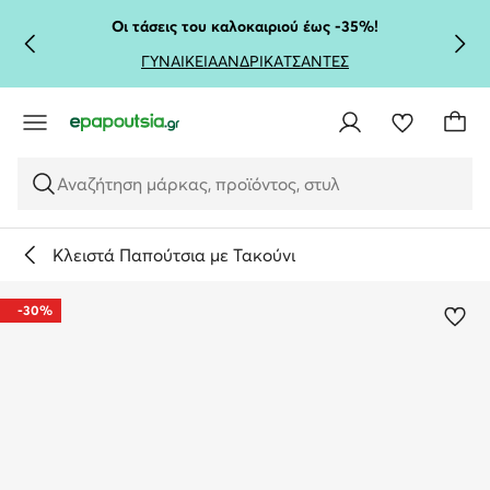
ΜΕΤΆΒΑΣΗ ΣΤΟ ΚΎΡΙΟ ΠΕΡΙΕΧΌΜΕΝΟ
ΜΕΤΆΒΑΣΗ ΣΤΗΝ ΑΝΑΖΉΤΗΣΗ
Οι τάσεις του καλοκαιριού έως -35%!
ΓΥΝΑΙΚΕΙΑ
ΑΝΔΡΙΚΑ
ΤΣΑΝΤΕΣ
Αναζήτηση μάρκας, προϊόντος, στυλ
Κλειστά Παπούτσια με Τακούνι
-30%