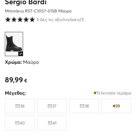
Sergio Bardi
Μποτάκια RST-C1057-01SB Μαύρο
Βαθμολογία πελατών σε κλίμακα 1 έως 5
5
⋅
Δες τις αξιολογήσεις
(1)
Χρώμα:
Μαύρο
89,99
89,99 €
€
Μέγεθος:
Τελευταία τεμάχια
36
37
38
39
40
41