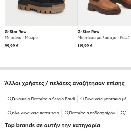
G-Star Raw
G-Star Raw
Μποτίνια · Μαύρο
Μποτάκια με λάστιχο · Καφέ
99,99
€
119,99
€
Άλλοι χρήστες / πελάτες αναζήτησαν επίσης
Γυναικεία Παπούτσια Sergio Bardi
Γυναικεία μποτάκια μέχρ
nike γυναικεια παπουτσια
Παπούτσια ποδοσφαίρου
Τσ
Top brands σε αυτήν την κατηγορία