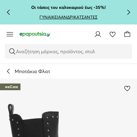
ΜΕΤΆΒΑΣΗ ΣΤΟ ΚΎΡΙΟ ΠΕΡΙΕΧΌΜΕΝΟ
ΜΕΤΆΒΑΣΗ ΣΤΗΝ ΑΝΑΖΉΤΗΣΗ
Οι τάσεις του καλοκαιριού έως -35%!
ΓΥΝΑΙΚΕΙΑ
ΑΝΔΡΙΚΑ
ΤΣΑΝΤΕΣ
Αναζήτηση μάρκας, προϊόντος, στυλ
Μποτάκια Φλατ
weCare