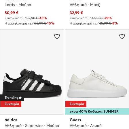
Lords · Μαύρο
Αθλητικά · Μπεζ
Τρέχουσα τιμή
Τρέχουσα τιμή
50,99
€
32,99
€
Κανονική τιμή
92,90 €
-45%
Κανονική τιμή
46,90 €
-29%
Η χαμηλότερη τιμή
56,99 €
-10%
Η χαμηλότερη τιμή
35,99 €
-8%
Trending
Ευκαιρία
Ευκαιρία
extra -10% Κωδικός: SUMMER
adidas
Guess
Αθλητικά · Superstar · Μαύρο
Αθλητικά · Λευκό