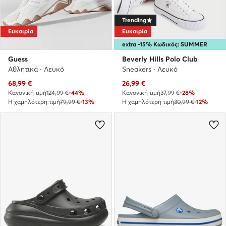
Trending
Ευκαιρία
Ευκαιρία
extra -15% Κωδικός: SUMMER
Guess
Beverly Hills Polo Club
Αθλητικά · Λευκό
Sneakers · Λευκό
Τρέχουσα τιμή
Τρέχουσα τιμή
68,99
€
26,99
€
Κανονική τιμή
124,99 €
-44%
Κανονική τιμή
37,99 €
-28%
Η χαμηλότερη τιμή
79,99 €
-13%
Η χαμηλότερη τιμή
30,99 €
-12%