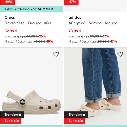
-19%
-17%
extra -25% Κωδικός: SUMMER
Crocs
adidas
Παντόφλες · Σκούρο μπλε
Αθλητικά · Samba · Μαύρο
Τρέχουσα τιμή
Τρέχουσα τιμή
32,99
€
73,99
€
Κανονική τιμή
44,90 €
-26%
Κανονική τιμή
89,99 €
-17%
Η χαμηλότερη τιμή
40,99 €
-19%
Η χαμηλότερη τιμή
89,99 €
-17%
Trending
Trending
Ευκαιρία
Ευκαιρία