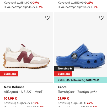
Κανονική τιμή
54,99 €
-29%
Κανονική τιμή
119,99 €
-22%
Η χαμηλότερη τιμή
41,99 €
-7%
Η χαμηλότερη τιμή
101,99 €
-8%
Trending
Ευκαιρία
Ευκαιρία
extra -35% Κωδικός: SUMMER
New Balance
Crocs
Αθλητικά · NB 327 · Μπεζ
Παντόφλες · Σκούρο μπλε
Τρέχουσα τιμή
Τρέχουσα τιμή
109,99
€
29,99
€
Κανονική τιμή
129,99 €
-15%
Κανονική τιμή
40,00 €
-25%