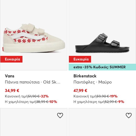
Ευκαιρία
Ευκαιρία
extra -35% Κωδικός: SUMMER
Vans
Birkenstock
Πάνινα παπούτσια · Old Skool · Μπεζ
Παντόφλες · Μαύρο
Τρέχουσα τιμή
Τρέχουσα τιμή
34,99
€
47,99
€
Κανονική τιμή
51,90 €
-32%
Κανονική τιμή
59,90 €
-19%
Η χαμηλότερη τιμή
38,99 €
-10%
Η χαμηλότερη τιμή
52,99 €
-9%