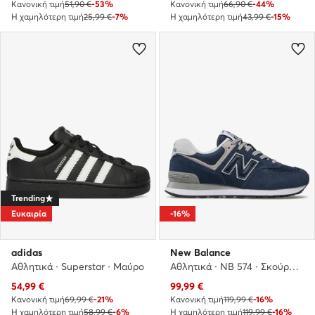
Κανονική τιμή
51,90 €
-53%
Κανονική τιμή
66,90 €
-44%
Η χαμηλότερη τιμή
25,99 €
-7%
Η χαμηλότερη τιμή
43,99 €
-15%
Trending
Ευκαιρία
-16%
adidas
New Balance
Αθλητικά · Superstar · Μαύρο
Αθλητικά · NB 574 · Σκούρο μπλε
Τρέχουσα τιμή
Τρέχουσα τιμή
54,99
€
99,99
€
Κανονική τιμή
69,99 €
-21%
Κανονική τιμή
119,99 €
-16%
Η χαμηλότερη τιμή
58,99 €
-6%
Η χαμηλότερη τιμή
119,99 €
-16%