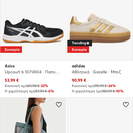
Trending
Ευκαιρία
Ευκαιρία
Asics
adidas
Upcourt 6 1071A104 · Παπούτσια Σάλας
Αθλητικά · Gazelle · Μπεζ
Τρέχουσα τιμή
Τρέχουσα τιμή
53,99
€
90,99
€
Κανονική τιμή
69,90 €
-22%
Κανονική τιμή
119,99 €
-24%
Η χαμηλότερη τιμή
57,99 €
-6%
Η χαμηλότερη τιμή
101,99 €
-10%