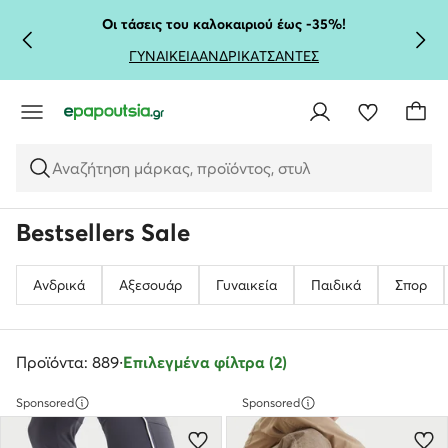
ΜΕΤΆΒΑΣΗ ΣΤΟ ΚΎΡΙΟ ΠΕΡΙΕΧΌΜΕΝΟ
ΜΕΤΆΒΑΣΗ ΣΤΗΝ ΑΝΑΖΉΤΗΣΗ
Οι τάσεις του καλοκαιριού έως -35%!
ΓΥΝΑΙΚΕΙΑ
ΑΝΔΡΙΚΑ
ΤΣΑΝΤΕΣ
Αναζήτηση μάρκας, προϊόντος, στυλ
Bestsellers Sale
Ανδρικά
Αξεσουάρ
Γυναικεία
Παιδικά
Σπορ
Προϊόντα: 889
·
Επιλεγμένα φίλτρα (2)
Sponsored
Sponsored