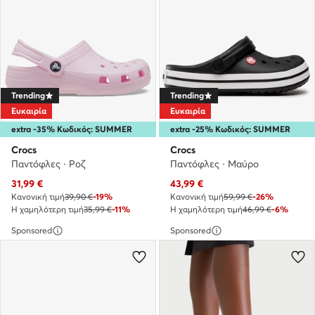
Trending
Trending
Ευκαιρία
Ευκαιρία
extra -35% Κωδικός: SUMMER
extra -25% Κωδικός: SUMMER
Crocs
Crocs
Παντόφλες · Ροζ
Παντόφλες · Μαύρο
Τρέχουσα τιμή
Τρέχουσα τιμή
31,99
€
43,99
€
Κανονική τιμή
39,90 €
-19%
Κανονική τιμή
59,99 €
-26%
Η χαμηλότερη τιμή
35,99 €
-11%
Η χαμηλότερη τιμή
46,99 €
-6%
Sponsored
Sponsored