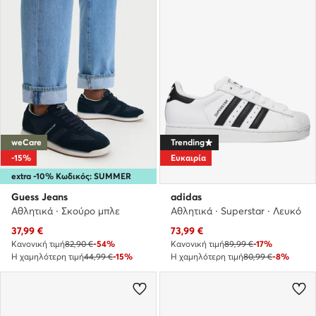
weCare
Trending
-15%
Ευκαιρία
extra -10% Κωδικός: SUMMER
Guess Jeans
adidas
Αθλητικά · Σκούρο μπλε
Αθλητικά · Superstar · Λευκό
Τρέχουσα τιμή
Τρέχουσα τιμή
37,99
€
73,99
€
Κανονική τιμή
82,90 €
-54%
Κανονική τιμή
89,99 €
-17%
Η χαμηλότερη τιμή
44,99 €
-15%
Η χαμηλότερη τιμή
80,99 €
-8%