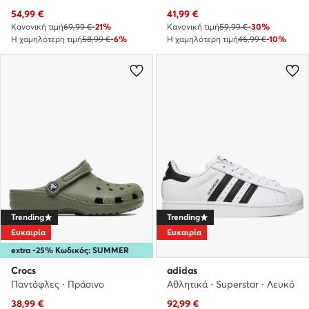
Τρέχουσα τιμή
Τρέχουσα τιμή
54,99
€
41,99
€
Κανονική τιμή
69,99 €
-21%
Κανονική τιμή
59,99 €
-30%
Η χαμηλότερη τιμή
58,99 €
-6%
Η χαμηλότερη τιμή
46,99 €
-10%
Trending
Trending
Ευκαιρία
Ευκαιρία
extra -25% Κωδικός: SUMMER
Crocs
adidas
Παντόφλες · Πράσινο
Αθλητικά · Superstar · Λευκό
Τρέχουσα τιμή
Τρέχουσα τιμή
38,99
€
92,99
€