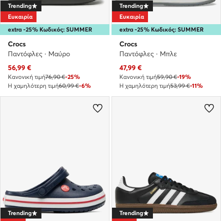
Trending
Trending
Ευκαιρία
Ευκαιρία
extra -25% Κωδικός: SUMMER
extra -25% Κωδικός: SUMMER
Crocs
Crocs
Παντόφλες · Μαύρο
Παντόφλες · Μπλε
Τρέχουσα τιμή
Τρέχουσα τιμή
56,99
€
47,99
€
Κανονική τιμή
76,90 €
-25%
Κανονική τιμή
59,90 €
-19%
Η χαμηλότερη τιμή
60,99 €
-6%
Η χαμηλότερη τιμή
53,99 €
-11%
Trending
Trending