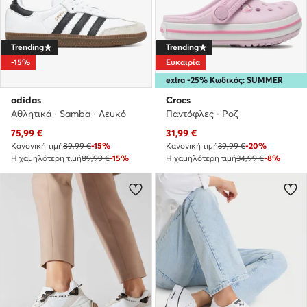
Trending
Trending
-15%
Ευκαιρία
extra -25% Κωδικός: SUMMER
adidas
Crocs
Αθλητικά · Samba · Λευκό
Παντόφλες · Ροζ
Τρέχουσα τιμή
Τρέχουσα τιμή
75,99
€
31,99
€
Κανονική τιμή
89,99 €
-15%
Κανονική τιμή
39,99 €
-20%
Η χαμηλότερη τιμή
89,99 €
-15%
Η χαμηλότερη τιμή
34,99 €
-8%