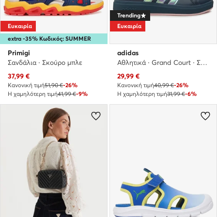
Trending
Ευκαιρία
Ευκαιρία
extra -35% Κωδικός: SUMMER
Primigi
adidas
Σανδάλια · Σκούρο μπλε
Αθλητικά · Grand Court · Σκούρο μπλε
Τρέχουσα τιμή
Τρέχουσα τιμή
37,99
€
29,99
€
Κανονική τιμή
51,90 €
-26%
Κανονική τιμή
40,99 €
-26%
Η χαμηλότερη τιμή
41,99 €
-9%
Η χαμηλότερη τιμή
31,99 €
-6%