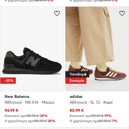
Η χαμηλότερη τιμή
116,99 €
-5%
Η χαμηλότερη τιμή
32,99 €
-9%
Trending
-20%
Ευκαιρία
New Balance
adidas
Αθλητικά · NB 574 · Μαύρο
Αθλητικά · SL 72 · Καφέ
Τρέχουσα τιμή
Τρέχουσα τιμή
94,99
€
80,99
€
Κανονική τιμή
119,99 €
-20%
Κανονική τιμή
99,99 €
-19%
Η χαμηλότερη τιμή
119,99 €
-20%
Η χαμηλότερη τιμή
87,90 €
-7%