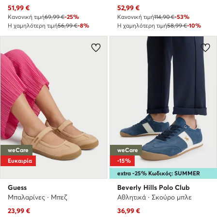
Τρέχουσα τιμή
Τρέχουσα τιμή
51,99
€
52,99
€
Κανονική τιμή
69,99 €
-25%
Κανονική τιμή
114,90 €
-53%
Η χαμηλότερη τιμή
56,99 €
-8%
Η χαμηλότερη τιμή
58,99 €
-10%
weCare
weCare
Ευκαιρία
-15%
extra -25% Κωδικός: SUMMER
Guess
Beverly Hills Polo Club
Μπαλαρίνες · Μπεζ
Αθλητικά · Σκούρο μπλε
Τρέχουσα τιμή
Τρέχουσα τιμή
23,99
€
36,99
€