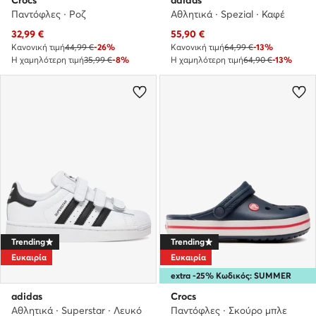
Crocs
adidas
Παντόφλες · Ροζ
Αθλητικά · Spezial · Καφέ
Τρέχουσα τιμή
Τρέχουσα τιμή
32,99
€
55,90
€
Κανονική τιμή
44,99 €
-26%
Κανονική τιμή
64,99 €
-13%
Η χαμηλότερη τιμή
35,99 €
-8%
Η χαμηλότερη τιμή
64,90 €
-13%
Trending
Trending
Ευκαιρία
Ευκαιρία
extra -25% Κωδικός: SUMMER
adidas
Crocs
Αθλητικά · Superstar · Λευκό
Παντόφλες · Σκούρο μπλε