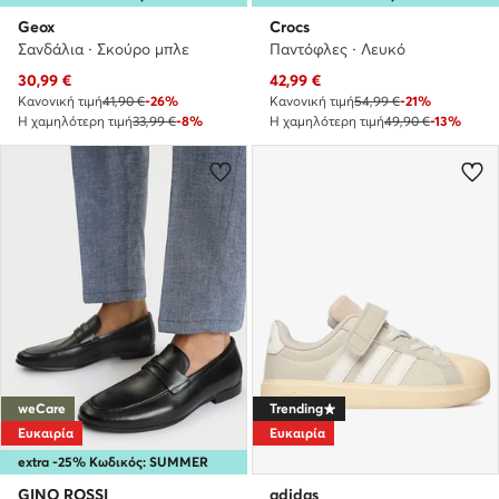
Geox
Crocs
Σανδάλια · Σκούρο μπλε
Παντόφλες · Λευκό
Τρέχουσα τιμή
Τρέχουσα τιμή
30,99
€
42,99
€
Κανονική τιμή
41,90 €
-26%
Κανονική τιμή
54,99 €
-21%
Η χαμηλότερη τιμή
33,99 €
-8%
Η χαμηλότερη τιμή
49,90 €
-13%
weCare
Trending
Ευκαιρία
Ευκαιρία
extra -25% Κωδικός: SUMMER
GINO ROSSI
adidas