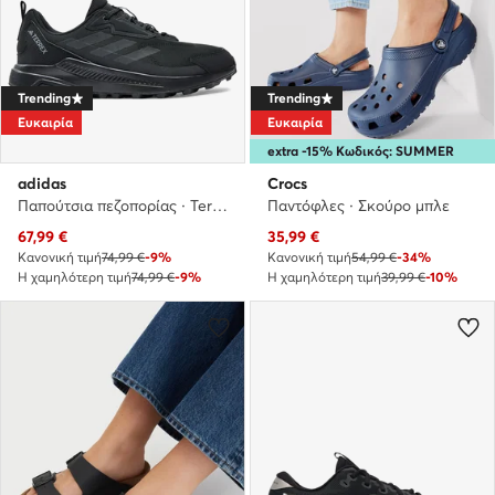
Trending
Trending
Ευκαιρία
Ευκαιρία
extra -15% Κωδικός: SUMMER
adidas
Crocs
Παπούτσια πεζοπορίας · Terrex Anylander ID0895 · Μαύρο
Παντόφλες · Σκούρο μπλε
Τρέχουσα τιμή
Τρέχουσα τιμή
67,99
€
35,99
€
Κανονική τιμή
74,99 €
-9%
Κανονική τιμή
54,99 €
-34%
Η χαμηλότερη τιμή
74,99 €
-9%
Η χαμηλότερη τιμή
39,99 €
-10%