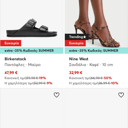
Trending
Ευκαιρία
Ευκαιρία
extra -35% Κωδικός: SUMMER
extra -35% Κωδικός: SUMMER
Birkenstock
Nine West
Παντόφλες · Μαύρο
Σανδάλια · Καφέ · 10 cm
Τρέχουσα τιμή
Τρέχουσα τιμή
47,99
€
32,99
€
Κανονική τιμή
59,90 €
-19%
Κανονική τιμή
66,90 €
-50%
Η χαμηλότερη τιμή
52,99 €
-9%
Η χαμηλότερη τιμή
36,99 €
-10%