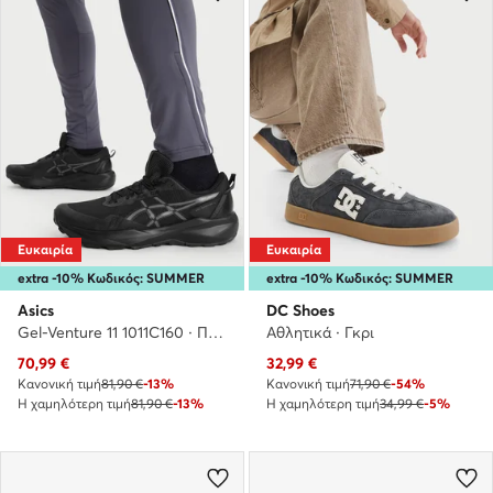
Ευκαιρία
Ευκαιρία
extra -10% Κωδικός: SUMMER
extra -10% Κωδικός: SUMMER
Asics
DC Shoes
Gel-Venture 11 1011C160 · Παπούτσια για Τρέξιμο
Αθλητικά · Γκρι
Τρέχουσα τιμή
Τρέχουσα τιμή
70,99
€
32,99
€
Κανονική τιμή
81,90 €
-13%
Κανονική τιμή
71,90 €
-54%
Η χαμηλότερη τιμή
81,90 €
-13%
Η χαμηλότερη τιμή
34,99 €
-5%