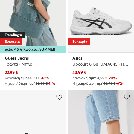
Trending
Ευκαιρία
Ευκαιρία
extra -15% Κωδικός: SUMMER
Guess Jeans
Asics
Τσάντα · Μπλε
Upcourt 6 Gs 1074A045 · Παπούτσια Σάλας
Τρέχουσα τιμή
Τρέχουσα τιμή
22,99
€
43,99
€
Κανονική τιμή
44,90 €
-48%
Κανονική τιμή
54,99 €
-20%
Η χαμηλότερη τιμή
25,99 €
-11%
Η χαμηλότερη τιμή
46,99 €
-6%