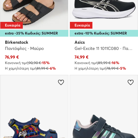
Ευκαιρία
Ευκαιρία
extra -35% Κωδικός: SUMMER
extra -10% Κωδικός: SUMMER
Birkenstock
Asics
Παντόφλες · Μαύρο
Gel-Excite 11 1011C080 · Παπούτσια για Τρέξιμο
Τρέχουσα τιμή
Τρέχουσα τιμή
76,99
€
74,99
€
Κανονική τιμή
90,90 €
-15%
Κανονική τιμή
89,99 €
-16%
Η χαμηλότερη τιμή
81,99 €
-6%
Η χαμηλότερη τιμή
78,99 €
-5%