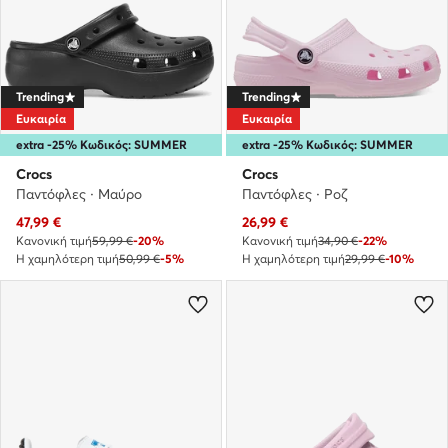
Trending
Trending
Ευκαιρία
Ευκαιρία
extra -25% Κωδικός: SUMMER
extra -25% Κωδικός: SUMMER
Crocs
Crocs
Παντόφλες · Μαύρο
Παντόφλες · Ροζ
Τρέχουσα τιμή
Τρέχουσα τιμή
47,99
€
26,99
€
Κανονική τιμή
59,99 €
-20%
Κανονική τιμή
34,90 €
-22%
Η χαμηλότερη τιμή
50,99 €
-5%
Η χαμηλότερη τιμή
29,99 €
-10%