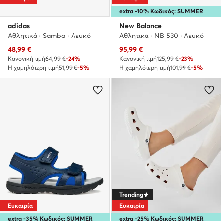
extra -10% Κωδικός: SUMMER
adidas
New Balance
Αθλητικά · Samba · Λευκό
Αθλητικά · NB 530 · Λευκό
Τρέχουσα τιμή
Τρέχουσα τιμή
48,99
€
95,99
€
Κανονική τιμή
64,99 €
-24%
Κανονική τιμή
125,99 €
-23%
Η χαμηλότερη τιμή
51,99 €
-5%
Η χαμηλότερη τιμή
101,99 €
-5%
Trending
Ευκαιρία
Ευκαιρία
extra -35% Κωδικός: SUMMER
extra -25% Κωδικός: SUMMER