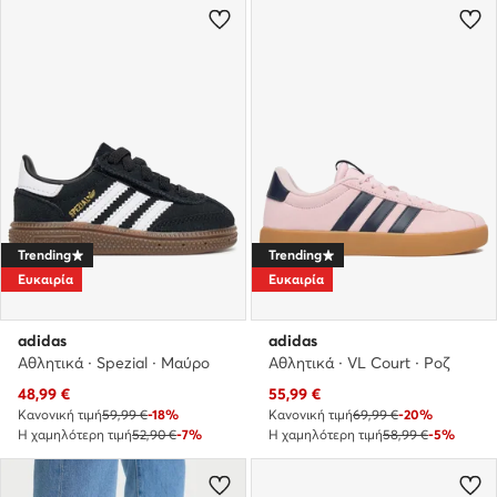
Trending
Trending
Ευκαιρία
Ευκαιρία
adidas
adidas
Αθλητικά · Spezial · Μαύρο
Αθλητικά · VL Court · Ροζ
Τρέχουσα τιμή
Τρέχουσα τιμή
48,99
€
55,99
€
Κανονική τιμή
59,99 €
-18%
Κανονική τιμή
69,99 €
-20%
Η χαμηλότερη τιμή
52,90 €
-7%
Η χαμηλότερη τιμή
58,99 €
-5%