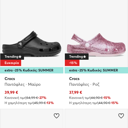
Trending
Trending
Ευκαιρία
-15%
extra -25% Κωδικός: SUMMER
extra -25% Κωδικός: SUMMER
Crocs
Crocs
Παντόφλες · Μαύρο
Παντόφλες · Ροζ
Τρέχουσα τιμή
Τρέχουσα τιμή
39,99
€
37,99
€
Κανονική τιμή
54,99 €
-27%
Κανονική τιμή
44,90 €
-15%
Η χαμηλότερη τιμή
45,99 €
-13%
Η χαμηλότερη τιμή
44,90 €
-15%