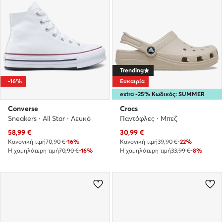
Trending
-16%
Ευκαιρία
extra -25% Κωδικός: SUMMER
Converse
Crocs
Sneakers · All Star · Λευκό
Παντόφλες · Μπεζ
Τρέχουσα τιμή
Τρέχουσα τιμή
58,99
€
30,99
€
Κανονική τιμή
70,90 €
-16%
Κανονική τιμή
39,90 €
-22%
Η χαμηλότερη τιμή
70,90 €
-16%
Η χαμηλότερη τιμή
33,99 €
-8%