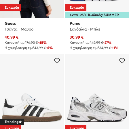
Ευκαιρία
Ευκαιρία
extra -25% Κωδικός: SUMMER
Guess
Puma
Τσάντα · Μαύρο
Σανδάλια · Μπλε
Τρέχουσα τιμή
Τρέχουσα τιμή
40,99
€
30,99
€
Κανονική τιμή
74,90 €
-45%
Κανονική τιμή
42,99 €
-27%
Η χαμηλότερη τιμή
43,99 €
-6%
Η χαμηλότερη τιμή
34,99 €
-11%
Trending
Ευκαιρία
Ευκαιρία