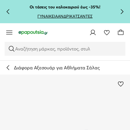
ΜΕΤΆΒΑΣΗ ΣΤΟ ΚΎΡΙΟ ΠΕΡΙΕΧΌΜΕΝΟ
ΜΕΤΆΒΑΣΗ ΣΤΗΝ ΑΝΑΖΉΤΗΣΗ
Οι τάσεις του καλοκαιριού έως -35%!
ΓΥΝΑΙΚΕΙΑ
ΑΝΔΡΙΚΑ
ΤΣΑΝΤΕΣ
Αναζήτηση μάρκας, προϊόντος, στυλ
Διάφορα Αξεσουάρ για Αθλήματα Σάλας