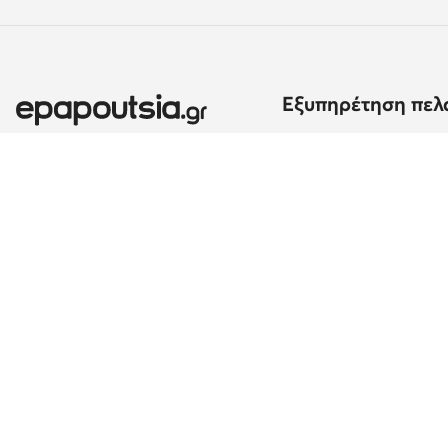
Εξυπηρέτηση πελ
Μέθοδοι και κόστος α
Επιστροφές
Εκτέλεση παραγγελία
Αλλαγή χώρας: Ελλάδα (GR)
Μέθοδοι πληρωμής
Παράπονα
Επικοινωνία
Κέντρο βοήθειας