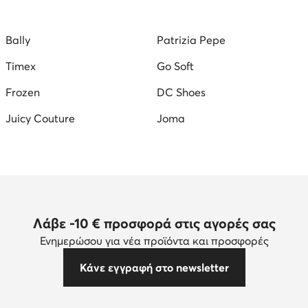
κεια
Αθλητικά δερμάτινα γυναικεία
Γυναικεία Ορειβατικ
Bally
Patrizia Pepe
skechers γυναικεια προσφορες
σαγιοναρεσ παιδικεσ κοριτσ
Timex
Go Soft
τσια
reebok γυναικεια sneakers
παντοφλεσ γυναικειεσ 
Frozen
DC Shoes
Juicy Couture
Joma
Λάβε -10 € προσφορά στις αγορές σας
Ενημερώσου για νέα προϊόντα και προσφορές
Κάνε εγγραφή στο newsletter