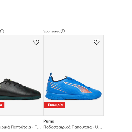
Sponsored
ία
Ευκαιρία
Puma
Ποδοσφαιρικά Παπούτσια · Future 8 Play It Jr 108627 02 · Μαύρο
Ποδοσφαιρικά Παπούτσια · Ultra 6 Play It Jr 108538 01 · Μπλε