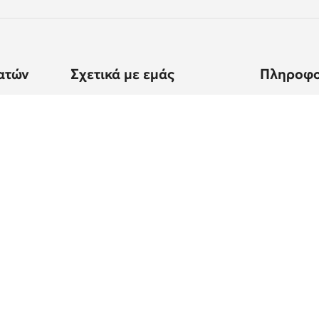
ατών
Σχετικά με εμάς
Πληροφο
ποστολής
Στοιχεία εταιρείας
Πώς να ψων
Όμιλος MODIVO
Πίνακας μ
ς
Καριέρα στον Όμιλο MODIVO
Φροντίδα 
Blog
Ασφάλεια 
MODIVO Advertising Services
Κανονισμοί