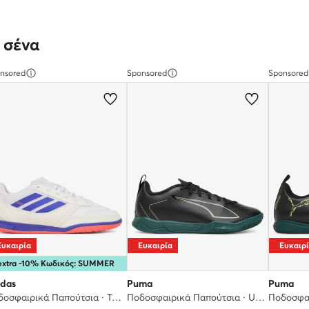
 σένα
nsored
Sponsored
Sponsored
Ευκαιρία
Ευκαιρία
Ευκαιρ
extra -10% Κωδικός: SUMMER
idas
Puma
Puma
Ποδοσφαιρικά Παπούτσια · Top Sala Competition II JP6985 · Λευκό
Ποδοσφαιρικά Παπούτσια · Ultra 6 Play It Jr 108538 02 · Μαύρο