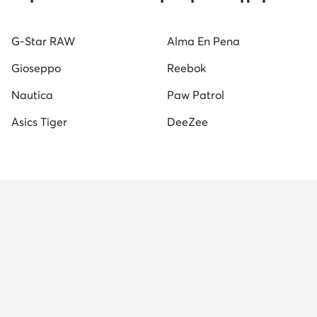
Ανδρικά Παπούτσια για Τρέξιμο
λευκα αθλητικα γυναι
G-Star RAW
Alma En Pena
Χρυσά Σανδάλια για Γυναίκες
Ανδρικές Παντόφλες
Gioseppo
Reebok
Γυναικεία αθλητικά παπούτσια
Ανδρικά επίσημα παπού
Nautica
Paw Patrol
Asics Tiger
DeeZee