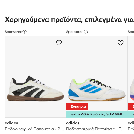
Χορηγούμενα προϊόντα, επιλεγμένα για
Sponsored
Sponsored
Spo
Ευκαιρία
extra -10% Κωδικός: SUMMER
adidas
adidas
ad
Ποδοσφαιρικά Παπούτσια · Predator League JR7024 · Λευκό
Ποδοσφαιρικά Παπούτσια · Top Sala Competition II JP6986 · Λευκό