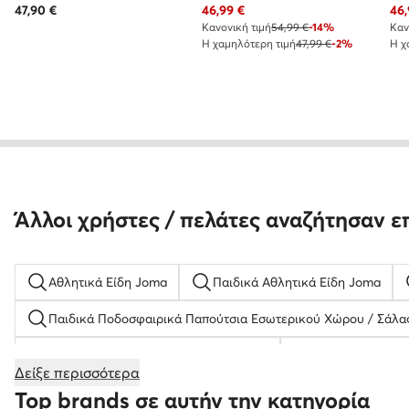
Τρέχουσα τιμή
Τρέ
47,90
€
46,99
€
46,
Κανονική τιμή
54,99 €
-14%
Καν
Η χαμηλότερη τιμή
47,99 €
-2%
Η χ
Άλλοι χρήστες / πελάτες αναζήτησαν ε
Αθλητικά Είδη Joma
Παιδικά Αθλητικά Είδη Joma
Παιδικά Ποδοσφαιρικά Παπούτσια Εσωτερικού Χώρου / Σάλα
Ανδρικά Παπούτσια για Μπάσκετ Nike
Γυναικεία Χαμη
Δείξε περισσότερα
Παπούτσια Lasocki ανδρικά
παντοφλεσ ανδρικεσ χειμω
Top brands σε αυτήν την κατηγορία