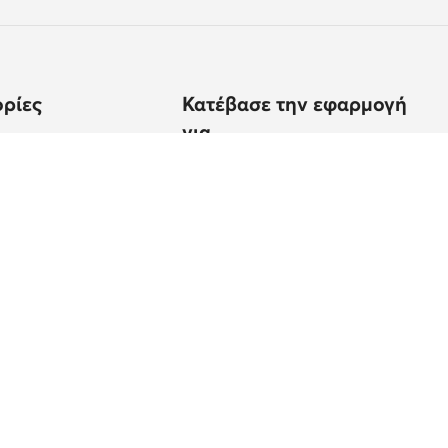
ρίες
Κατέβασε την εφαρμογή
για
ίσεις;
εγεθών
υποδημάτων
προϊόντος