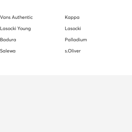
ά Παπούτσια
Γυναικείες Ζώνες LAUREN RALPH LAUREN
Vans Authentic
Kappa
ι
Ανδρικά παπούτσια Για Τρέξιμο Nike
Lasocki Young
Lasocki
ροζ
μπρελοκ guess
πορτοφολια γυναικεια guess
Badura
Palladium
Salewa
s.Oliver