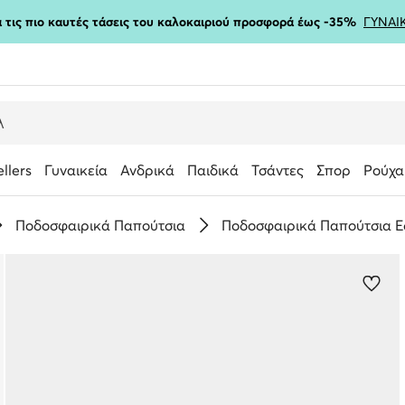
ια τις πιο καυτές τάσεις του καλοκαιριού προσφορά έως -35%
ΓΥΝΑΙ
ellers
Γυναικεία
Ανδρικά
Παιδικά
Τσάντες
Σπορ
Ρούχα
Ποδοσφαιρικά Παπούτσια
Ποδοσφαιρικά Παπούτσια Ε