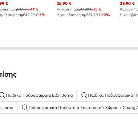
χουσα τιμή
Τρέχουσα τιμή
Τρέχουσα
99
€
35,90
€
39,90
€
ονική τιμή
54,90 €
-14%
Κανονική τιμή
47,90 €
-25%
Κανονική τ
αμηλότερη τιμή
49,99 €
-6%
Η χαμηλότερη τιμή
39,90 €
-10%
Η χαμηλότ
πίσης
Παιδικά Ποδοσφαιρικά Είδη Joma
Παιδικά Ποδοσφαιρικά Π
ς Joma
Ποδοσφαιρικά Παπούτσια Εσωτερικού Χώρου / Σάλας 
λά Αθλητικά Reebok
Γυναικείες Παντόφλες & Σαγιονάρες
νιατικεσ