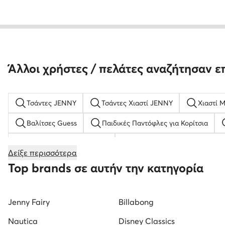
Άλλοι χρήστες / πελάτες αναζήτησαν ε
Τσάντες JENNY
Τσάντες Χιαστί JENNY
Χιαστί 
Βαλίτσες Guess
Παιδικές Παντόφλες για Κορίτσια
Παπούτσια με πλατφόρμα
Ανδρικά Κλειστά Παπούτσια
Δείξε περισσότερα
Γυναικείες Σαγιονάρες
new balance παιδικα
Αν
Top brands σε αυτήν την κατηγορία
Γυναικεία Μοκασίνια Μαύρο
Γυναικεία Παπούτσια για 
Jenny Fairy
Billabong
Λευκά Αθλητικά για Αγόρια
Παιδικά Μποτάκια για Κορί
Nautica
Disney Classics