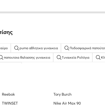
πίσης
Μαύρο
puma αθλητικα γυναικεια
Ποδοσφαιρικά παπούτσ
παπουτσια θαλασσης γυναικεια
Γυναικεία Ρολόγια
Κλ
 Casual Καφέ
δρικά Μπασκετικά Παπούτσια adidas
Λευκά Σανδάλια για Αγόρ
Τρέξιμο
Γυναικεία Μποτάκια Φλατ Lasocki
Μπαλαρίνες L
Reebok
Tory Burch
τσια
TWINSET
Nike Air Max 90