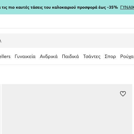
ια τις πιο καυτές τάσεις του καλοκαιριού προσφορά έως -35%
ΓΥΝΑΙ
ellers
Γυναικεία
Ανδρικά
Παιδικά
Τσάντες
Σπορ
Ρούχα