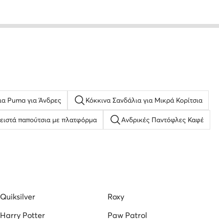
ια Puma για Άνδρες
Κόκκινα Σανδάλια για Μικρά Κορίτσια
ειστά παπούτσια με πλατφόρμα
Ανδρικές Παντόφλες Καφέ
ια
Γκρι Sneakers για Άνδρες
asocki
καπελα ανδρικα τζοκευ
Πορτοφόλια
Quiksilver
Roxy
Harry Potter
Paw Patrol