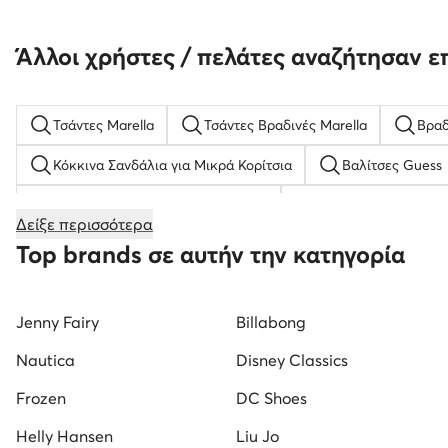
Άλλοι χρήστες / πελάτες αναζήτησαν ε
Τσάντες Marella
Τσάντες Βραδινές Marella
Βραδ
Κόκκινα Σανδάλια για Μικρά Κορίτσια
Βαλίτσες Guess
Κλειστά παπούτσια με πλατφόρμα
Ανδρικές Παντόφλε
Δείξε περισσότερα
Γυναικείες Σαγιονάρες
new balance παιδικα
Αν
Top brands σε αυτήν την κατηγορία
Γυναικεία Μοκασίνια Μαύρο
Γυναικεία Παπούτσια για 
Jenny Fairy
Billabong
Λευκά Αθλητικά για Αγόρια
Παιδικά Μποτάκια για Κορί
Nautica
Disney Classics
Frozen
DC Shoes
Helly Hansen
Liu Jo