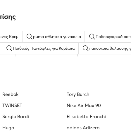
πίσης
ινές Κρεμ
puma αθλητικα γυναικεια
Ποδοσφαιρικά παπ
Παιδικές Παντόφλες για Κορίτσια
παπουτσια θαλασσης γ
ς Καφέ
Παπούτσια με πλατφόρμα
Ανδρικά Κλειστά Παπο
δρικά Μπασκετικά Παπούτσια adidas
Λευκά Σανδάλια για Αγόρ
Τρέξιμο
Γυναικεία Μποτάκια Φλατ Lasocki
Μπαλαρίνες L
Reebok
Tory Burch
τσια
TWINSET
Nike Air Max 90
Sergio Bardi
Elisabetta Franchi
Hugo
adidas Adizero