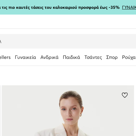
ια τις πιο καυτές τάσεις του καλοκαιριού προσφορά έως -35%
ΓΥΝΑΙ
ellers
Γυναικεία
Ανδρικά
Παιδικά
Τσάντες
Σπορ
Ρούχα