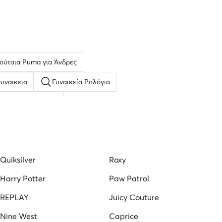
ούτσια Puma για Άνδρες
υναικεια
Γυναικεία Ρολόγια
ύτσια Casual Καφέ
ια
Γκρι Sneakers για Άνδρες
asocki
καπελα ανδρικα τζοκευ
Πορτοφόλια
Quiksilver
Roxy
Harry Potter
Paw Patrol
REPLAY
Juicy Couture
Nine West
Caprice