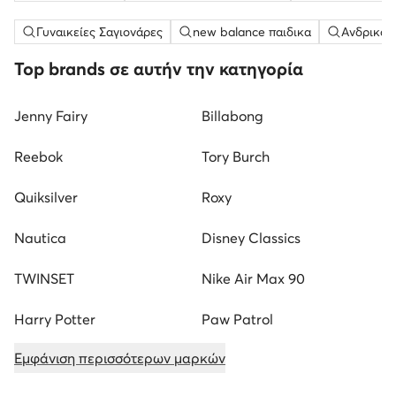
Γυναικείες Σαγιονάρες
new balance παιδικα
Ανδρικά 
Top brands σε αυτήν την κατηγορία
Jenny Fairy
Billabong
Reebok
Tory Burch
Quiksilver
Roxy
Nautica
Disney Classics
TWINSET
Nike Air Max 90
Harry Potter
Paw Patrol
Εμφάνιση περισσότερων μαρκών