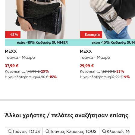
-15%
Ευκαιρία
extra -15% Κωδικός: SUMMER
extra -10% Κωδικός: S
MEXX
MEXX
Τσάντα · Μαύρο
Τσάντα · Μαύρο
Τρέχουσα τιμή
Τρέχουσα τιμή
37,99
€
29,99
€
Κανονική τιμή
47,99 €
-20%
Κανονική τιμή
63,90 €
-53%
Η χαμηλότερη τιμή
44,90 €
-15%
Η χαμηλότερη τιμή
32,99 €
-9%
Άλλοι χρήστες / πελάτες αναζήτησαν επίσης
Τσάντες TOUS
Τσάντες Κλασικές TOUS
Κλασικές Μαύ