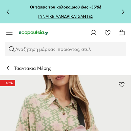
ΜΕΤΆΒΑΣΗ ΣΤΟ ΚΎΡΙΟ ΠΕΡΙΕΧΌΜΕΝΟ
ΜΕΤΆΒΑΣΗ ΣΤΗΝ ΑΝΑΖΉΤΗΣΗ
Οι τάσεις του καλοκαιριού έως -35%!
ΓΥΝΑΙΚΕΙΑ
ΑΝΔΡΙΚΑ
ΤΣΑΝΤΕΣ
Αναζήτηση μάρκας, προϊόντος, στυλ
Τσαντάκια Μέσης
-16%