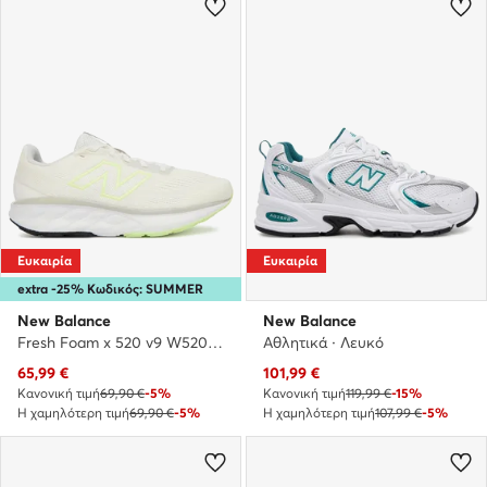
Ευκαιρία
Ευκαιρία
extra -25% Κωδικός: SUMMER
New Balance
New Balance
Fresh Foam x 520 v9 W5201MR · Παπούτσια για Τρέξιμο
Αθλητικά · Λευκό
Τρέχουσα τιμή
Τρέχουσα τιμή
65,99
€
101,99
€
Κανονική τιμή
69,90 €
-5%
Κανονική τιμή
119,99 €
-15%
Η χαμηλότερη τιμή
69,90 €
-5%
Η χαμηλότερη τιμή
107,99 €
-5%