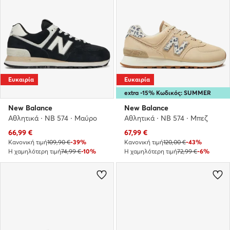
Ευκαιρία
Ευκαιρία
extra -15% Κωδικός: SUMMER
New Balance
New Balance
Αθλητικά · NB 574 · Μαύρο
Αθλητικά · NB 574 · Μπεζ
Τρέχουσα τιμή
Τρέχουσα τιμή
66,99
€
67,99
€
Κανονική τιμή
109,90 €
-39%
Κανονική τιμή
120,00 €
-43%
Η χαμηλότερη τιμή
74,99 €
-10%
Η χαμηλότερη τιμή
72,99 €
-6%