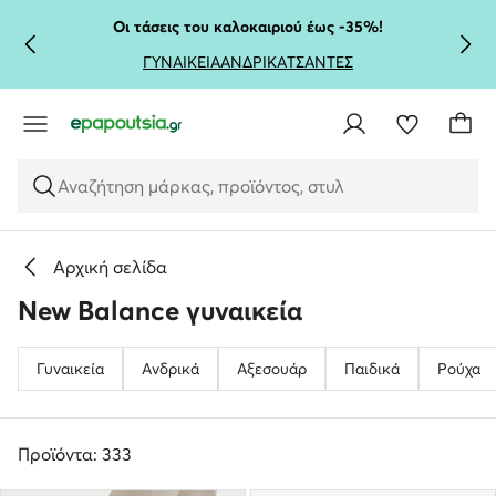
ΜΕΤΆΒΑΣΗ ΣΤΟ ΚΎΡΙΟ ΠΕΡΙΕΧΌΜΕΝΟ
ΜΕΤΆΒΑΣΗ ΣΤΗΝ ΑΝΑΖΉΤΗΣΗ
Οι τάσεις του καλοκαιριού έως -35%!
ΓΥΝΑΙΚΕΙΑ
ΑΝΔΡΙΚΑ
ΤΣΑΝΤΕΣ
Αναζήτηση μάρκας, προϊόντος, στυλ
Αρχική σελίδα
New Balance γυναικεία
Γυναικεία
Ανδρικά
Αξεσουάρ
Παιδικά
Ρούχα
Προϊόντα: 333