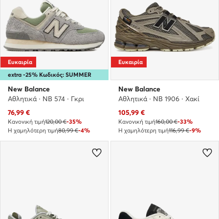
Ευκαιρία
Ευκαιρία
extra -25% Κωδικός: SUMMER
New Balance
New Balance
Αθλητικά · NB 574 · Γκρι
Αθλητικά · NB 1906 · Χακί
Τρέχουσα τιμή
Τρέχουσα τιμή
76,99
€
105,99
€
Κανονική τιμή
120,00 €
-35%
Κανονική τιμή
160,00 €
-33%
Η χαμηλότερη τιμή
80,99 €
-4%
Η χαμηλότερη τιμή
116,99 €
-9%