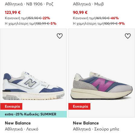
Αθλητικά · NB 1906 · Ροζ
Αθλητικά · Μωβ
Τρέχουσα τιμή
Τρέχουσα τιμή
123,99
€
90,99
€
Κανονική τιμή
159,90 €
-22%
Κανονική τιμή
169,90 €
-46%
Η χαμηλότερη τιμή
130,99 €
-5%
Η χαμηλότερη τιμή
100,99 €
-9%
Ευκαιρία
Ευκαιρία
extra -25% Κωδικός: SUMMER
New Balance
New Balance
Αθλητικά · Λευκό
Αθλητικά · Σκούρο μπλε