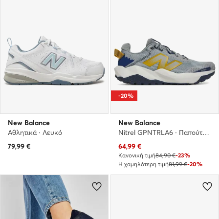
-20%
New Balance
New Balance
Αθλητικά · Λευκό
Nitrel GPNTRLA6 · Παπούτσια για Τρέξιμο
Τρέχουσα τιμή
79,99
€
64,99
€
Κανονική τιμή
84,90 €
-23%
Η χαμηλότερη τιμή
81,99 €
-20%