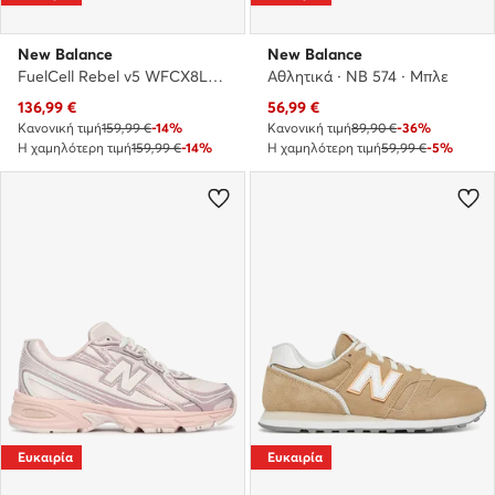
New Balance
New Balance
FuelCell Rebel v5 WFCX8L2 · Παπούτσια για Τρέξιμο
Αθλητικά · NB 574 · Μπλε
Τρέχουσα τιμή
Τρέχουσα τιμή
136,99
€
56,99
€
Κανονική τιμή
159,99 €
-14%
Κανονική τιμή
89,90 €
-36%
Η χαμηλότερη τιμή
159,99 €
-14%
Η χαμηλότερη τιμή
59,99 €
-5%
Ευκαιρία
Ευκαιρία