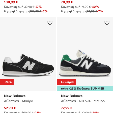
Τρέχουσα τιμή
Τρέχουσα τιμή
100,99
€
70,99
€
Κανονική τιμή
139,90 €
-27%
Κανονική τιμή
119,90 €
-40%
Η χαμηλότερη τιμή
106,99 €
-5%
Η χαμηλότερη τιμή
76,99 €
-7%
-24%
Ευκαιρία
extra -25% Κωδικός: SUMMER
New Balance
New Balance
Αθλητικά · Μαύρο
Αθλητικά · NB 574 · Μαύρο
Τρέχουσα τιμή
Τρέχουσα τιμή
52,90
€
72,99
€
Κανονική τιμή
69,90 €
-24%
Κανονική τιμή
120,00 €
-39%