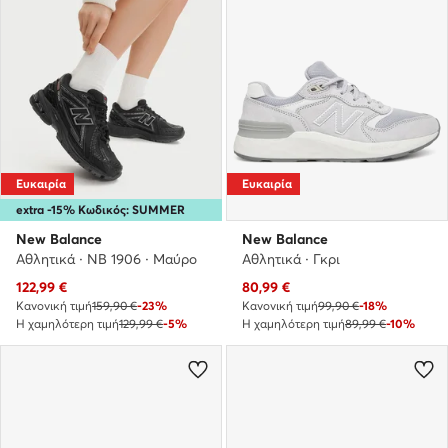
Ευκαιρία
Ευκαιρία
extra -15% Κωδικός: SUMMER
New Balance
New Balance
Αθλητικά · NB 1906 · Μαύρο
Αθλητικά · Γκρι
Τρέχουσα τιμή
Τρέχουσα τιμή
122,99
€
80,99
€
Κανονική τιμή
159,90 €
-23%
Κανονική τιμή
99,90 €
-18%
Η χαμηλότερη τιμή
129,99 €
-5%
Η χαμηλότερη τιμή
89,99 €
-10%