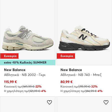
Ευκαιρία
Ευκαιρία
extra -10% Κωδικός: SUMMER
New Balance
New Balance
Αθλητικά · NB 2002 · Γκρι
Αθλητικά · NB 740 · Μπεζ
Τρέχουσα τιμή
Τρέχουσα τιμή
115,99
€
80,99
€
Κανονική τιμή
149,99 €
-22%
Κανονική τιμή
119,99 €
-32%
Η χαμηλότερη τιμή
121,99 €
-4%
Η χαμηλότερη τιμή
84,99 €
-4%