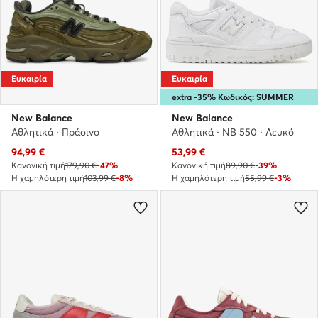
Ευκαιρία
Ευκαιρία
extra -35% Κωδικός: SUMMER
New Balance
New Balance
Αθλητικά · Πράσινο
Αθλητικά · NB 550 · Λευκό
Τρέχουσα τιμή
Τρέχουσα τιμή
94,99
€
53,99
€
Κανονική τιμή
179,90 €
-47%
Κανονική τιμή
89,90 €
-39%
Η χαμηλότερη τιμή
103,99 €
-8%
Η χαμηλότερη τιμή
55,99 €
-3%