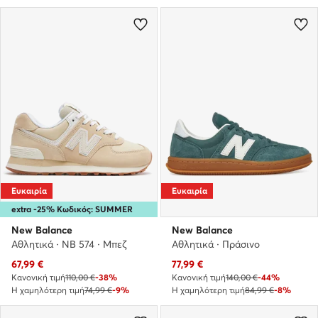
Ευκαιρία
Ευκαιρία
extra -25% Κωδικός: SUMMER
New Balance
New Balance
Αθλητικά · NB 574 · Μπεζ
Αθλητικά · Πράσινο
Τρέχουσα τιμή
Τρέχουσα τιμή
67,99
€
77,99
€
Κανονική τιμή
110,00 €
-38%
Κανονική τιμή
140,00 €
-44%
Η χαμηλότερη τιμή
74,99 €
-9%
Η χαμηλότερη τιμή
84,99 €
-8%