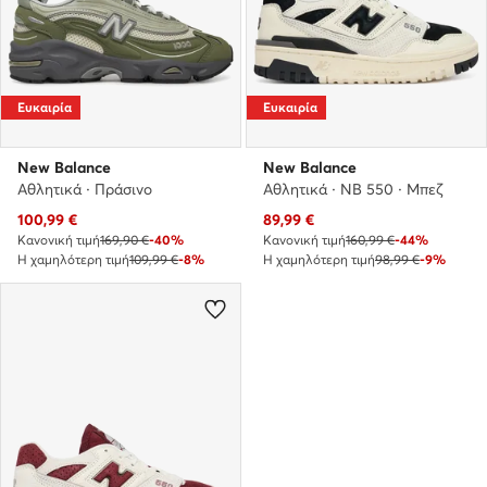
Ευκαιρία
Ευκαιρία
New Balance
New Balance
Αθλητικά · Πράσινο
Αθλητικά · NB 550 · Μπεζ
Τρέχουσα τιμή
Τρέχουσα τιμή
100,99
€
89,99
€
Κανονική τιμή
169,90 €
-40%
Κανονική τιμή
160,99 €
-44%
Η χαμηλότερη τιμή
109,99 €
-8%
Η χαμηλότερη τιμή
98,99 €
-9%