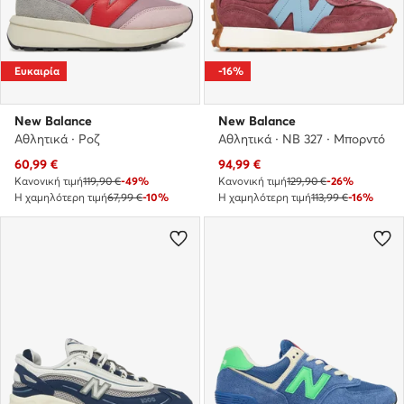
Ευκαιρία
-16%
New Balance
New Balance
Αθλητικά · Ροζ
Αθλητικά · NB 327 · Μπορντό
Τρέχουσα τιμή
Τρέχουσα τιμή
60,99
€
94,99
€
Κανονική τιμή
119,90 €
-49%
Κανονική τιμή
129,90 €
-26%
Η χαμηλότερη τιμή
67,99 €
-10%
Η χαμηλότερη τιμή
113,99 €
-16%