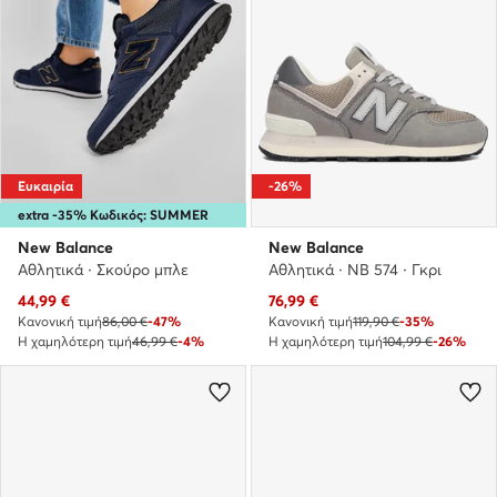
Ευκαιρία
-26%
extra -35% Κωδικός: SUMMER
New Balance
New Balance
Αθλητικά · Σκούρο μπλε
Αθλητικά · NB 574 · Γκρι
Τρέχουσα τιμή
Τρέχουσα τιμή
44,99
€
76,99
€
Κανονική τιμή
86,00 €
-47%
Κανονική τιμή
119,90 €
-35%
Η χαμηλότερη τιμή
46,99 €
-4%
Η χαμηλότερη τιμή
104,99 €
-26%