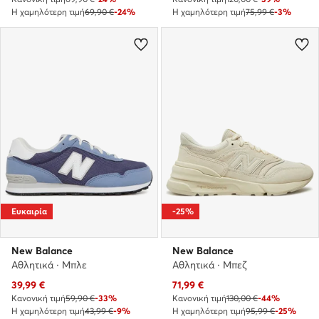
Η χαμηλότερη τιμή
69,90 €
-24%
Η χαμηλότερη τιμή
75,99 €
-3%
Ευκαιρία
-25%
New Balance
New Balance
Αθλητικά · Μπλε
Αθλητικά · Μπεζ
Τρέχουσα τιμή
Τρέχουσα τιμή
39,99
€
71,99
€
Κανονική τιμή
59,90 €
-33%
Κανονική τιμή
130,00 €
-44%
Η χαμηλότερη τιμή
43,99 €
-9%
Η χαμηλότερη τιμή
95,99 €
-25%