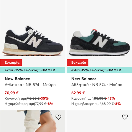
Ευκαιρία
Ευκαιρία
extra -25% Κωδικός: SUMMER
extra -15% Κωδικός: SUMMER
New Balance
New Balance
Αθλητικά · NB 574 · Μαύρο
Αθλητικά · NB 574 · Μαύρο
Τρέχουσα τιμή
Τρέχουσα τιμή
70,99
€
62,99
€
Κανονική τιμή
110,00 €
-35%
Κανονική τιμή
110,00 €
-42%
Η χαμηλότερη τιμή
77,99 €
-8%
Η χαμηλότερη τιμή
68,99 €
-8%