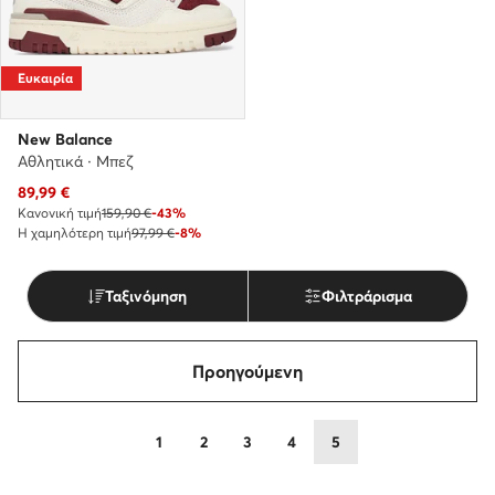
Ευκαιρία
New Balance
Αθλητικά · Μπεζ
Τρέχουσα τιμή
89,99
€
Κανονική τιμή
159,90 €
-43%
Η χαμηλότερη τιμή
97,99 €
-8%
Ταξινόμηση
Φιλτράρισμα
Προηγούμενη
1
2
3
4
5