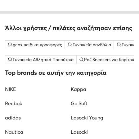
Άλλοι χρήστες / πελάτες αναζήτησαν επίσης
geox παιδικα προσφορες
Γυναικεία σανδάλια
Γυναικεί
Γυναικεία Αθλητικά Παπούτσια
Ροζ Sneakers για Κορίτσια
Top brands σε αυτήν την κατηγορία
NIKE
Kappa
Reebok
Go Soft
adidas
Lasocki Young
Nautica
Lasocki