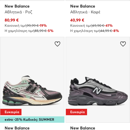
New Balance
New Balance
Αθλητικά · Ροζ
Αθλητικά · Καφέ
Τρέχουσα τιμή
Τρέχουσα τιμή
80,99
€
40,99
€
Κανονική τιμή
99,99 €
-19%
Κανονική τιμή
69,90 €
-41%
Η χαμηλότερη τιμή
85,99 €
-5%
Η χαμηλότερη τιμή
44,99 €
-8%
Ευκαιρία
Ευκαιρία
extra -25% Κωδικός: SUMMER
New Balance
New Balance