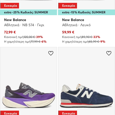
Ευκαιρία
Ευκαιρία
extra -25% Κωδικός: SUMMER
extra -15% Κωδικός: SUMMER
New Balance
New Balance
Αθλητικά · NB 574 · Γκρι
Αθλητικά · Λευκό
Τρέχουσα τιμή
Τρέχουσα τιμή
72,99
€
59,99
€
Κανονική τιμή
120,00 €
-39%
Κανονική τιμή
89,90 €
-33%
Η χαμηλότερη τιμή
77,99 €
-6%
Η χαμηλότερη τιμή
65,99 €
-9%
Ευκαιρία
Ευκαιρία