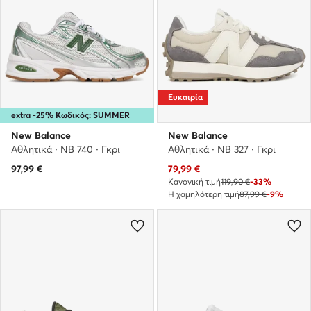
Ευκαιρία
extra -25% Κωδικός: SUMMER
New Balance
New Balance
Αθλητικά · NB 740 · Γκρι
Αθλητικά · NB 327 · Γκρι
Τρέχουσα τιμή
97,99
€
79,99
€
Κανονική τιμή
119,90 €
-33%
Η χαμηλότερη τιμή
87,99 €
-9%