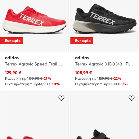
Ευκαιρία
Ευκαιρία
adidas
adidas
Terrex Agravic Speed Trail JR4029 · Παπούτσια για Τρέξιμο
Terrex Agravic 3 ID0343 · Παπούτσια για Τρέξιμο
Τρέχουσα τιμή
Τρέχουσα τιμή
129,90
€
108,99
€
Κανονική τιμή
179,90 €
-27%
Κανονική τιμή
139,90 €
-22%
Η χαμηλότερη τιμή
144,90 €
-10%
Η χαμηλότερη τιμή
119,99 €
-9%