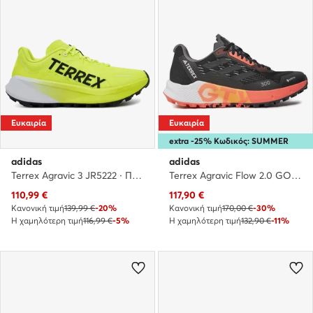
Ευκαιρία
Ευκαιρία
extra -25% Κωδικός: SUMMER
adidas
adidas
Terrex Agravic 3 JR5222 · Παπούτσια για Τρέξιμο
Terrex Agravic Flow 2.0 GORE-TEX Trail Running HR1146 · Παπούτσια για Τρέξιμο
Τρέχουσα τιμή
Τρέχουσα τιμή
110,99
€
117,90
€
Κανονική τιμή
139,99 €
-20%
Κανονική τιμή
170,00 €
-30%
Η χαμηλότερη τιμή
116,99 €
-5%
Η χαμηλότερη τιμή
132,90 €
-11%