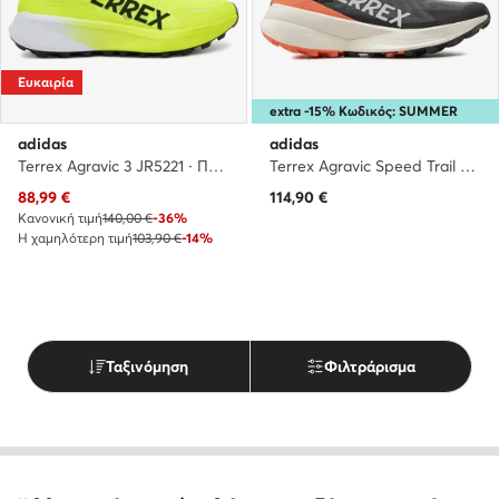
Ευκαιρία
extra -15% Κωδικός: SUMMER
adidas
adidas
Terrex Agravic 3 JR5221 · Παπούτσια για Τρέξιμο
Terrex Agravic Speed Trail Running IE7671 · Παπούτσια για Τρέξιμο
Τρέχουσα τιμή
88,99
€
114,90
€
Κανονική τιμή
140,00 €
-36%
Η χαμηλότερη τιμή
103,90 €
-14%
Ταξινόμηση
Φιλτράρισμα