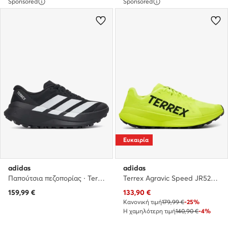
Sponsored
Sponsored
Ευκαιρία
adidas
adidas
Παπούτσια πεζοπορίας · Terrex Agravic Sl Trail Running Shoes KH8804 · Μαύρο
Terrex Agravic Speed JR5220 · Παπούτσια για Τρέξιμο
Τρέχουσα τιμή
159,99
€
133,90
€
Κανονική τιμή
179,99 €
-25%
Η χαμηλότερη τιμή
140,90 €
-4%