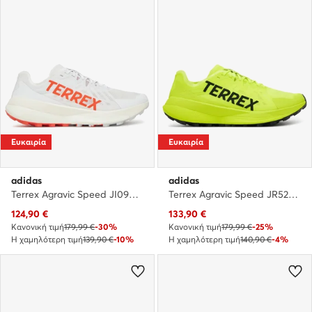
Ευκαιρία
Ευκαιρία
adidas
adidas
Terrex Agravic Speed JI0954 · Παπούτσια για Τρέξιμο
Terrex Agravic Speed JR5220 · Παπούτσια για Τρέξιμο
Τρέχουσα τιμή
Τρέχουσα τιμή
124,90
€
133,90
€
Κανονική τιμή
179,99 €
-30%
Κανονική τιμή
179,99 €
-25%
Η χαμηλότερη τιμή
139,90 €
-10%
Η χαμηλότερη τιμή
140,90 €
-4%