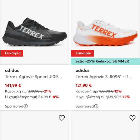
Ευκαιρία
Ευκαιρία
extra -25% Κωδικός: SUMMER
adidas
adidas
Terrex Agravic Speed JI0949 · Παπούτσια για Τρέξιμο
Terrex Agravic 3 JI0951 · Παπούτσια για Τρέξιμο
Τρέχουσα τιμή
Τρέχουσα τιμή
141,99
€
121,90
€
Κανονική τιμή
179,90 €
-21%
Κανονική τιμή
139,90 €
-12%
Η χαμηλότερη τιμή
154,99 €
-8%
Η χαμηλότερη τιμή
139,90 €
-12%
Sponsored
Sponsored