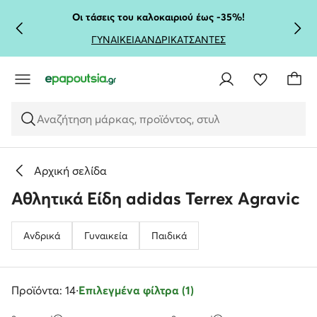
ΜΕΤΆΒΑΣΗ ΣΤΟ ΚΎΡΙΟ ΠΕΡΙΕΧΌΜΕΝΟ
ΜΕΤΆΒΑΣΗ ΣΤΗΝ ΑΝΑΖΉΤΗΣΗ
Οι τάσεις του καλοκαιριού έως -35%!
ΓΥΝΑΙΚΕΙΑ
ΑΝΔΡΙΚΑ
ΤΣΑΝΤΕΣ
Αναζήτηση μάρκας, προϊόντος, στυλ
Αρχική σελίδα
Αθλητικά Είδη adidas Terrex Agravic
Ανδρικά
Γυναικεία
Παιδικά
Προϊόντα: 14
·
Επιλεγμένα φίλτρα (1)