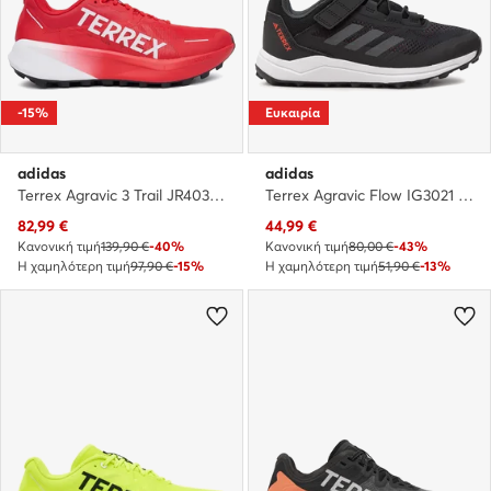
-15%
Ευκαιρία
adidas
adidas
Terrex Agravic 3 Trail JR4030 · Παπούτσια για Τρέξιμο
Terrex Agravic Flow IG3021 · Παπούτσια για Τρέξιμο
Τρέχουσα τιμή
Τρέχουσα τιμή
82,99
€
44,99
€
Κανονική τιμή
139,90 €
-40%
Κανονική τιμή
80,00 €
-43%
Η χαμηλότερη τιμή
97,90 €
-15%
Η χαμηλότερη τιμή
51,90 €
-13%