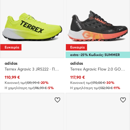
Ευκαιρία
Ευκαιρία
extra -25% Κωδικός: SUMMER
adidas
adidas
Terrex Agravic 3 JR5222 · Παπούτσια για Τρέξιμο
Terrex Agravic Flow 2.0 GORE-TEX Trail Running HR1146 · Παπούτσια για Τρέξιμο
Τρέχουσα τιμή
Τρέχουσα τιμή
110,99
€
117,90
€
Κανονική τιμή
139,99 €
-20%
Κανονική τιμή
170,00 €
-30%
Η χαμηλότερη τιμή
116,99 €
-5%
Η χαμηλότερη τιμή
132,90 €
-11%