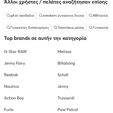
Άλλοι χρήστες / πελάτες αναζήτησαν επίσης
φλατ σανδαλια
sneakers γυναικεια λευκα
Αθλητικά Λε
Γυναικείες Εσπαντρίγιες
Τσαντάκια μέσης
Γυναικεία Σ
Top brands σε αυτήν την κατηγορία
G-Star RAW
Melissa
Jenny Fairy
Billabong
Reebok
Scholl
Nautica
Jenny
Action Boy
Trussardi
Furla
Paw Patrol