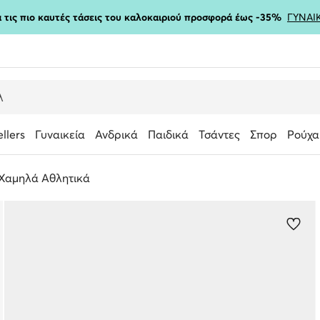
ια τις πιο καυτές τάσεις του καλοκαιριού προσφορά έως -35%
ΓΥΝΑΙ
ellers
Γυναικεία
Ανδρικά
Παιδικά
Τσάντες
Σπορ
Ρούχα
Χαμηλά Αθλητικά