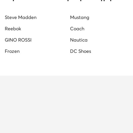
Μπαλαρίνες
Καφέ Ανδρικά Σανδάλια
Γυναικεία
Steve Madden
Mustang
Ανδρικά Γυαλιά Ηλίου
adidas παιδικα παπουτσια
Reebok
Coach
GINO ROSSI
Nautica
Frozen
DC Shoes