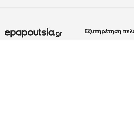
Εξυπηρέτηση πελ
Μέθοδοι και κόστος α
Επιστροφές
Εκτέλεση παραγγελία
Αλλαγή χώρας: Ελλάδα (GR)
Μέθοδοι πληρωμής
Παράπονα
Επικοινωνία
Κέντρο βοήθειας