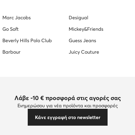
 Μποτάκια με Χοντρό Τακούνι
Γυναικεία Πέδιλα με Χοντρό Τακ
Marc Jacobs
Desigual
τσαντες για γαμο
Go Soft
Mickey&Friends
Beverly Hills Polo Club
Guess Jeans
Barbour
Juicy Couture
Λάβε -10 € προσφορά στις αγορές σας
Ενημερώσου για νέα προϊόντα και προσφορές
Κάνε εγγραφή στο newsletter