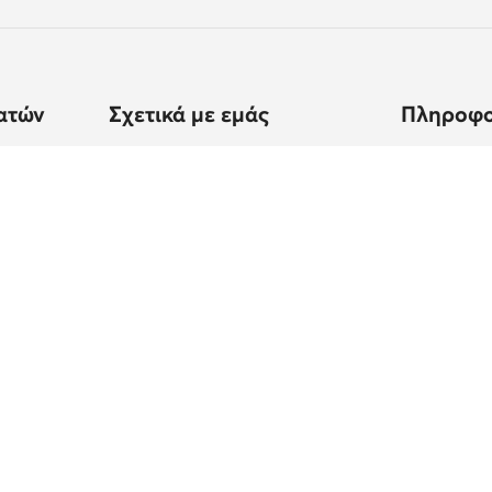
ατών
Σχετικά με εμάς
Πληροφο
ποστολής
Στοιχεία εταιρείας
Πώς να ψων
Όμιλος MODIVO
Πίνακας μ
ς
Καριέρα στον Όμιλο MODIVO
Φροντίδα 
Blog
Ασφάλεια 
MODIVO Advertising Services
Κανονισμοί