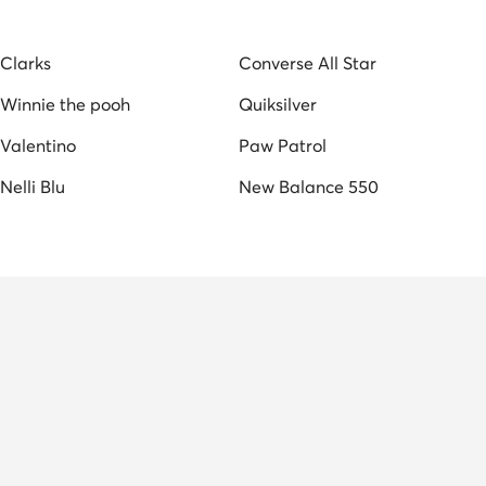
ούνι DeeZee
Γυναικείες Γόβες
Γυναικείες Ζώνες
Clarks
Converse All Star
Winnie the pooh
Quiksilver
Valentino
Paw Patrol
Nelli Blu
New Balance 550