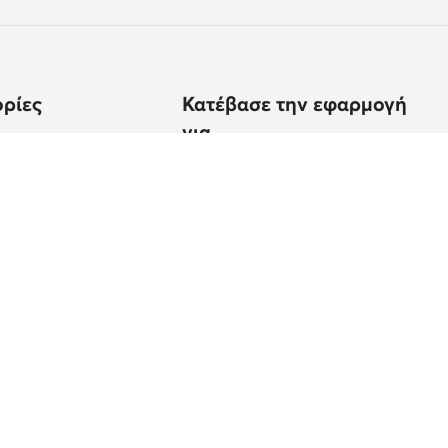
ρίες
Κατέβασε την εφαρμογή
για
ίσεις;
εγεθών
υποδημάτων
προϊόντος