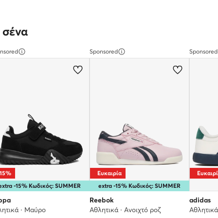
 σένα
nsored
Sponsored
Sponsored
-15%
Ευκαιρία
Ευκαιρ
extra -15% Κωδικός: SUMMER
extra -15% Κωδικός: SUMMER
ppa
Reebok
adidas
λητικά · Μαύρο
Αθλητικά · Ανοιχτό ροζ
Αθλητικά