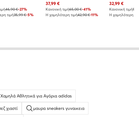
 τιμή
Τρέχουσα τιμή
Τρέχουσα τιμή
37,99
€
32,99
€
ιμή
46,90 €
-27%
Κανονική τιμή
65,00 €
-41%
Κανονική τιμή
54,
ερη τιμή
35,99 €
-5%
Η χαμηλότερη τιμή
42,90 €
-11%
Η χαμηλότερη τι
 Χαμηλά Αθλητικά για Αγόρια adidas
εζ χιαστί
μαυρα sneakers γυναικεια
αγιονάρες
ικα
Φάκελοι
Γυναικείες Εσπαντρίγιες Σανδάλια