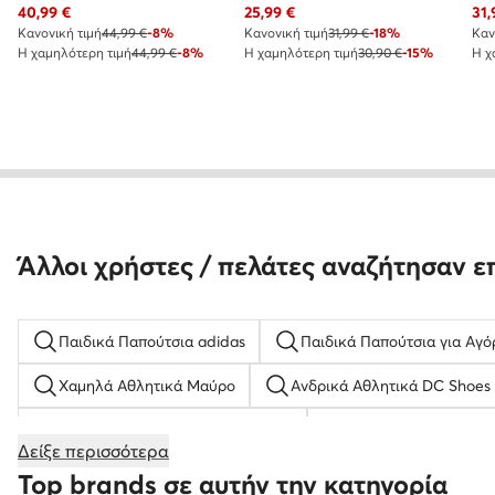
Τρέχουσα τιμή
Τρέχουσα τιμή
Τρέ
40,99
€
25,99
€
31,
Κανονική τιμή
44,99 €
-8%
Κανονική τιμή
31,99 €
-18%
Καν
Η χαμηλότερη τιμή
44,99 €
-8%
Η χαμηλότερη τιμή
30,90 €
-15%
Η χ
Άλλοι χρήστες / πελάτες αναζήτησαν ε
Παιδικά Παπούτσια adidas
Παιδικά Παπούτσια για Αγό
Χαμηλά Αθλητικά Μαύρο
Ανδρικά Αθλητικά DC Shoes
Γυναικεία Σανδάλια Φλατ Lasocki
Γυναικεία αθλητικά 
Δείξε περισσότερα
Λευκά Σανδάλια για Γυναίκες
Μωβ Σανδάλια για Μικρά
Top brands σε αυτήν την κατηγορία