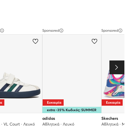
Sponsored
Sponsored
ία
Ευκαιρία
Ευκαιρία
extra -35% Κωδικός: SUMMER
adidas
Skechers
 · VL Court · Λευκό
Αθλητικά · Λευκό
Αθλητικά · Μπ