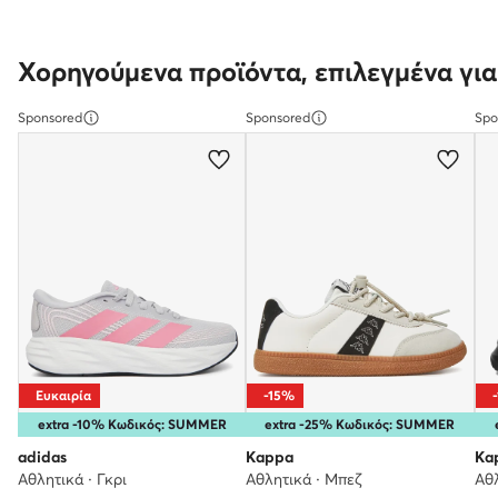
Χορηγούμενα προϊόντα, επιλεγμένα για
Sponsored
Sponsored
Spo
Ευκαιρία
-15%
extra -10% Κωδικός: SUMMER
extra -25% Κωδικός: SUMMER
adidas
Kappa
Ka
Αθλητικά · Γκρι
Αθλητικά · Μπεζ
Αθ