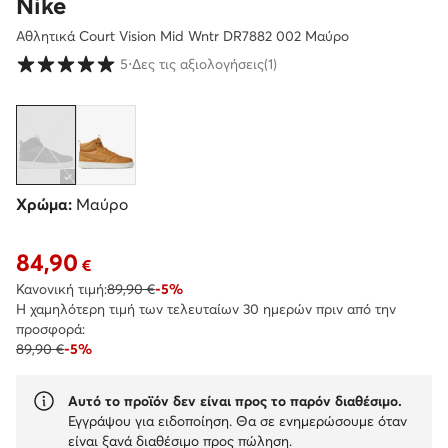
Nike
Αθλητικά Court Vision Mid Wntr DR7882 002 Μαύρο
Βαθμολογία πελατών σε κλίμακα 1 έως 5
5
⋅
Δες τις αξιολογήσεις
(1)
Χρώμα:
Μαύρο
84,90
Τρέχουσα τιμή 84,90 €
€
Κανονική τιμή:
89,90 €
-5%
Η χαμηλότερη τιμή των τελευταίων 30 ημερών πριν από την
προσφορά:
89,90 €
-5%
Αυτό το προϊόν δεν είναι προς το παρόν διαθέσιμο.
Εγγράψου για ειδοποίηση. Θα σε ενημερώσουμε όταν
είναι ξανά διαθέσιμο προς πώληση.