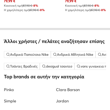
Τρέχουσα τιμή
Τρέχουσα τιμή
79,99
€
79,99
€
Κανονική τιμή
87,90 €
-8%
Κανονική τιμή
87,90 €
-8%
Η χαμηλότερη τιμή
87,90 €
-8%
Η χαμηλότερη τιμή
87,90 €
-8%
Άλλοι χρήστες / πελάτες αναζήτησαν επίσης
Ανδρικά Παπούτσια Nike
Ανδρικά Αθλητικά Nike
Ανδρ
Τσάντες Βραδινές
desigual τσαντεσ
vans γυναικεια πα
Top brands σε αυτήν την κατηγορία
Pinko
Clara Barson
Simple
Jordan