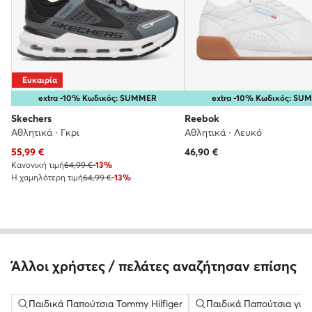
Ευκαιρία
extra -10% Κωδικός: SUMMER
extra -10% Κωδικός: S
Skechers
Reebok
Αθλητικά · Γκρι
Αθλητικά · Λευκό
Τρέχουσα τιμή
55,99
€
46,90
€
Κανονική τιμή
64,99 €
-13%
Η χαμηλότερη τιμή
64,99 €
-13%
Άλλοι χρήστες / πελάτες αναζήτησαν επίσης
Παιδικά Παπούτσια Tommy Hilfiger
Παιδικά Παπούτσια για 