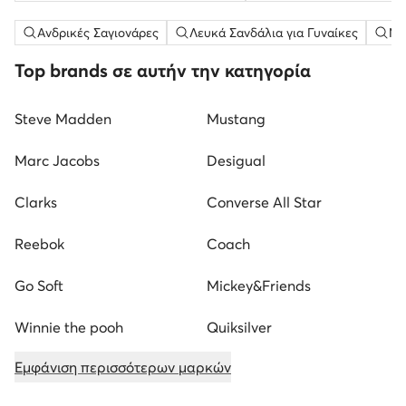
Ανδρικές Σαγιονάρες
Λευκά Σανδάλια για Γυναίκες
Μω
Top brands σε αυτήν την κατηγορία
Steve Madden
Mustang
Marc Jacobs
Desigual
Clarks
Converse All Star
Reebok
Coach
Go Soft
Mickey&Friends
Winnie the pooh
Quiksilver
Εμφάνιση περισσότερων μαρκών