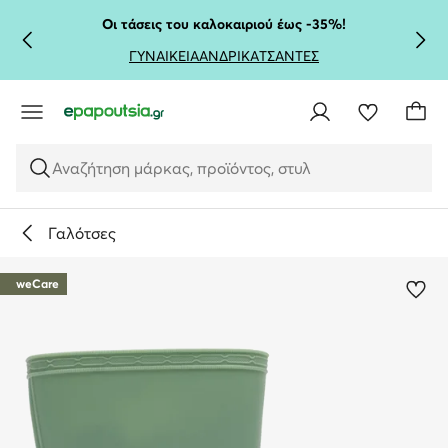
ΜΕΤΆΒΑΣΗ ΣΤΟ ΚΎΡΙΟ ΠΕΡΙΕΧΌΜΕΝΟ
ΜΕΤΆΒΑΣΗ ΣΤΗΝ ΑΝΑΖΉΤΗΣΗ
Οι τάσεις του καλοκαιριού έως -35%!
ΓΥΝΑΙΚΕΙΑ
ΑΝΔΡΙΚΑ
ΤΣΑΝΤΕΣ
Αναζήτηση μάρκας, προϊόντος, στυλ
Γαλότσες
weCare