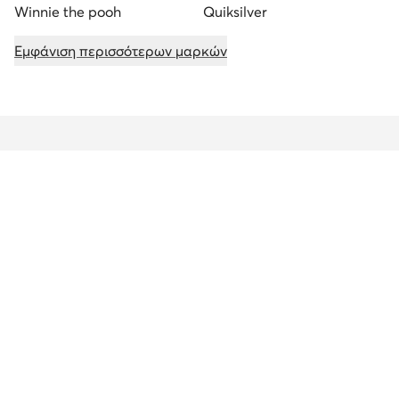
Winnie the pooh
Quiksilver
Εμφάνιση περισσότερων μαρκών
Λάβε -10 € προσφορά στις αγορές σας
Ενημερώσου για νέα προϊόντα και προσφορές
Κάνε εγγραφή στο newsletter
Κατέβασε την εφαρμογή για