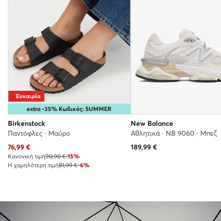
Ευκαιρία
extra -35% Κωδικός: SUMMER
Birkenstock
New Balance
Παντόφλες · Μαύρο
Αθλητικά · NB 9060 · Μπεζ
Τρέχουσα τιμή
76,99
€
189,99
€
Κανονική τιμή
90,90 €
-15%
Η χαμηλότερη τιμή
81,99 €
-6%