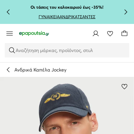
ΜΕΤΆΒΑΣΗ ΣΤΟ ΚΎΡΙΟ ΠΕΡΙΕΧΌΜΕΝΟ
ΜΕΤΆΒΑΣΗ ΣΤΗΝ ΑΝΑΖΉΤΗΣΗ
Οι τάσεις του καλοκαιριού έως -35%!
ΓΥΝΑΙΚΕΙΑ
ΑΝΔΡΙΚΑ
ΤΣΑΝΤΕΣ
Αναζήτηση μάρκας, προϊόντος, στυλ
Ανδρικά Καπέλα Jockey