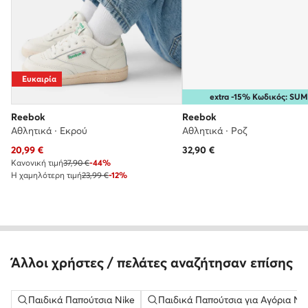
Ευκαιρία
extra -15% Κωδικός: SU
Reebok
Reebok
Αθλητικά · Εκρού
Αθλητικά · Ροζ
Τρέχουσα τιμή
20,99
€
32,90
€
Κανονική τιμή
37,90 €
-44%
Η χαμηλότερη τιμή
23,99 €
-12%
Άλλοι χρήστες / πελάτες αναζήτησαν επίσης
Παιδικά Παπούτσια Nike
Παιδικά Παπούτσια για Αγόρια Ni