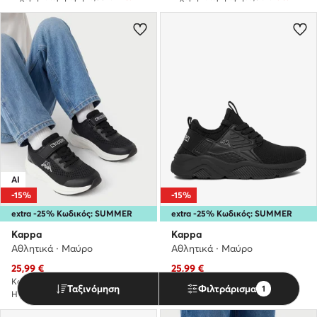
AI
-15%
-15%
extra -25% Κωδικός: SUMMER
extra -25% Κωδικός: SUMMER
Kappa
Kappa
Αθλητικά · Μαύρο
Αθλητικά · Μαύρο
Τρέχουσα τιμή
Τρέχουσα τιμή
25,99
€
25,99
€
Κανονική τιμή
31,99 €
-18%
Κανονική τιμή
31,99 €
-18%
Ταξινόμηση
Φιλτράρισμα
1
Η χαμηλότερη τιμή
30,90 €
-15%
Η χαμηλότερη τιμή
30,90 €
-15%