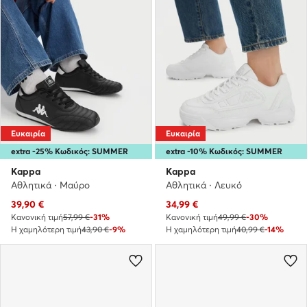
Ευκαιρία
Ευκαιρία
extra -25% Κωδικός: SUMMER
extra -10% Κωδικός: SUMMER
Kappa
Kappa
Αθλητικά · Μαύρο
Αθλητικά · Λευκό
Τρέχουσα τιμή
Τρέχουσα τιμή
39,90
€
34,99
€
Κανονική τιμή
57,99 €
-31%
Κανονική τιμή
49,99 €
-30%
Η χαμηλότερη τιμή
43,90 €
-9%
Η χαμηλότερη τιμή
40,99 €
-14%