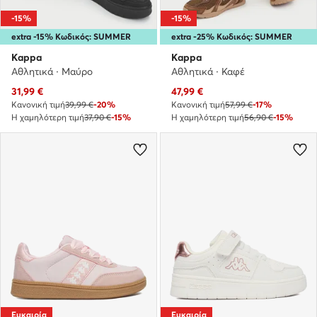
-15%
-15%
extra -15% Κωδικός: SUMMER
extra -25% Κωδικός: SUMMER
Kappa
Kappa
Αθλητικά · Μαύρο
Αθλητικά · Καφέ
Τρέχουσα τιμή
Τρέχουσα τιμή
31,99
€
47,99
€
Κανονική τιμή
39,99 €
-20%
Κανονική τιμή
57,99 €
-17%
Η χαμηλότερη τιμή
37,90 €
-15%
Η χαμηλότερη τιμή
56,90 €
-15%
Ευκαιρία
Ευκαιρία