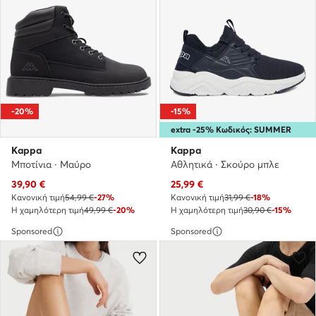
-20%
-15%
extra -25% Κωδικός: SUMMER
Kappa
Kappa
Μποτίνια · Μαύρο
Αθλητικά · Σκούρο μπλε
Τρέχουσα τιμή
Τρέχουσα τιμή
39,90
€
25,99
€
Κανονική τιμή
54,99 €
-27%
Κανονική τιμή
31,99 €
-18%
Η χαμηλότερη τιμή
49,99 €
-20%
Η χαμηλότερη τιμή
30,90 €
-15%
Sponsored
Sponsored