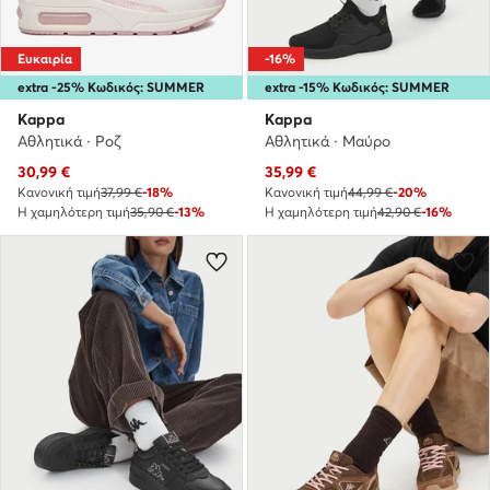
Ευκαιρία
-16%
extra -25% Κωδικός: SUMMER
extra -15% Κωδικός: SUMMER
Kappa
Kappa
Αθλητικά · Ροζ
Αθλητικά · Μαύρο
Τρέχουσα τιμή
Τρέχουσα τιμή
30,99
€
35,99
€
Κανονική τιμή
37,99 €
-18%
Κανονική τιμή
44,99 €
-20%
Η χαμηλότερη τιμή
35,90 €
-13%
Η χαμηλότερη τιμή
42,90 €
-16%