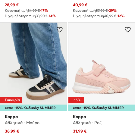
Τρέχουσα τιμή
Τρέχουσα τιμή
28,99
€
40,99
€
Κανονική τιμή
34,99 €
-17%
Κανονική τιμή
57,99 €
-29%
Η χαμηλότερη τιμή
33,90 €
-14%
Η χαμηλότερη τιμή
46,99 €
-12%
Ευκαιρία
-15%
extra -15% Κωδικός: SUMMER
extra -15% Κωδικός: SUMMER
Kappa
Kappa
Αθλητικά · Μαύρο
Αθλητικά · Ροζ
Τρέχουσα τιμή
Τρέχουσα τιμή
38,99
€
31,99
€