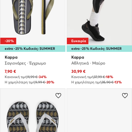
-20%
Ευκαιρία
extra -25% Κωδικός: SUMMER
extra -25% Κωδικός: SUMMER
Kappa
Kappa
Σαγιονάρες · Έγχρωμο
Αθλητικά · Μαύρο
Τρέχουσα τιμή
Τρέχουσα τιμή
7,90
€
30,99
€
Κανονική τιμή
11,99 €
-34%
Κανονική τιμή
37,99 €
-18%
Η χαμηλότερη τιμή
9,99 €
-20%
Η χαμηλότερη τιμή
35,90 €
-13%