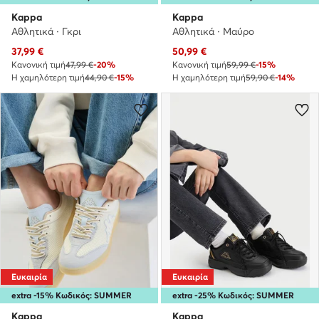
Kappa
Kappa
Αθλητικά · Γκρι
Αθλητικά · Μαύρο
Τρέχουσα τιμή
Τρέχουσα τιμή
37,99
€
50,99
€
Κανονική τιμή
47,99 €
-20%
Κανονική τιμή
59,99 €
-15%
Η χαμηλότερη τιμή
44,90 €
-15%
Η χαμηλότερη τιμή
59,90 €
-14%
Ευκαιρία
Ευκαιρία
extra -15% Κωδικός: SUMMER
extra -25% Κωδικός: SUMMER
Kappa
Kappa