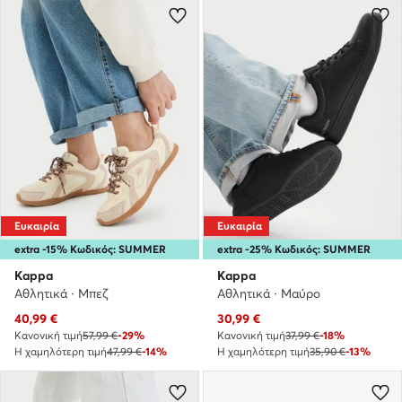
Ευκαιρία
Ευκαιρία
extra -15% Κωδικός: SUMMER
extra -25% Κωδικός: SUMMER
Kappa
Kappa
Αθλητικά · Μπεζ
Αθλητικά · Μαύρο
Τρέχουσα τιμή
Τρέχουσα τιμή
40,99
€
30,99
€
Κανονική τιμή
57,99 €
-29%
Κανονική τιμή
37,99 €
-18%
Η χαμηλότερη τιμή
47,99 €
-14%
Η χαμηλότερη τιμή
35,90 €
-13%