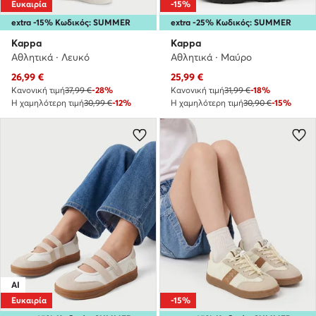
Ευκαιρία
-15%
extra -15% Κωδικός: SUMMER
extra -25% Κωδικός: SUMMER
Kappa
Kappa
Αθλητικά · Λευκό
Αθλητικά · Μαύρο
Τρέχουσα τιμή
Τρέχουσα τιμή
26,99
€
25,99
€
Κανονική τιμή
37,99 €
-28%
Κανονική τιμή
31,99 €
-18%
Η χαμηλότερη τιμή
30,99 €
-12%
Η χαμηλότερη τιμή
30,90 €
-15%
AI
Ευκαιρία
-15%