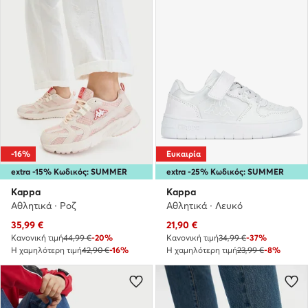
-16%
Ευκαιρία
extra -15% Κωδικός: SUMMER
extra -25% Κωδικός: SUMMER
Kappa
Kappa
Αθλητικά · Ροζ
Αθλητικά · Λευκό
Τρέχουσα τιμή
Τρέχουσα τιμή
35,99
€
21,90
€
Κανονική τιμή
44,99 €
-20%
Κανονική τιμή
34,99 €
-37%
Η χαμηλότερη τιμή
42,90 €
-16%
Η χαμηλότερη τιμή
23,99 €
-8%