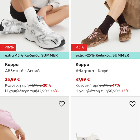
-16%
-15%
extra -15% Κωδικός: SUMMER
extra -25% Κωδικός: SUMMER
Kappa
Kappa
Αθλητικά · Λευκό
Αθλητικά · Καφέ
Τρέχουσα τιμή
Τρέχουσα τιμή
35,99
€
47,99
€
Κανονική τιμή
44,99 €
-20%
Κανονική τιμή
57,99 €
-17%
Η χαμηλότερη τιμή
42,90 €
-16%
Η χαμηλότερη τιμή
56,90 €
-15%