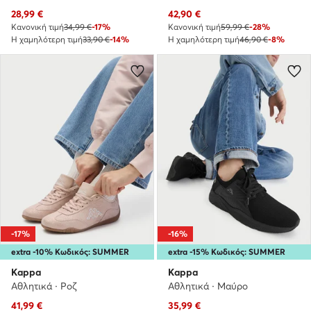
Τρέχουσα τιμή
Τρέχουσα τιμή
28,99
€
42,90
€
Κανονική τιμή
34,99 €
-17%
Κανονική τιμή
59,99 €
-28%
Η χαμηλότερη τιμή
33,90 €
-14%
Η χαμηλότερη τιμή
46,90 €
-8%
-17%
-16%
extra -10% Κωδικός: SUMMER
extra -15% Κωδικός: SUMMER
Kappa
Kappa
Αθλητικά · Ροζ
Αθλητικά · Μαύρο
Τρέχουσα τιμή
Τρέχουσα τιμή
41,99
€
35,99
€