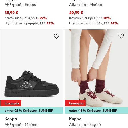
Αθλητικά · Εκρού
Αθλητικά · Μαύρο
Τρέχουσα τιμή
Τρέχουσα τιμή
38,99
€
40,99
€
Κανονική τιμή
54,99 €
-29%
Κανονική τιμή
49,99 €
-18%
Η χαμηλότερη τιμή
44,99 €
-13%
Η χαμηλότερη τιμή
47,90 €
-14%
Ευκαιρία
Ευκαιρία
extra -25% Κωδικός: SUMMER
extra -15% Κωδικός: SUMMER
Kappa
Kappa
Αθλητικά · Μαύρο
Αθλητικά · Εκρού