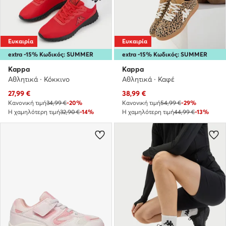
Ευκαιρία
Ευκαιρία
extra -15% Κωδικός: SUMMER
extra -15% Κωδικός: SUMMER
Kappa
Kappa
Αθλητικά · Κόκκινο
Αθλητικά · Καφέ
Τρέχουσα τιμή
Τρέχουσα τιμή
27,99
€
38,99
€
Κανονική τιμή
34,99 €
-20%
Κανονική τιμή
54,99 €
-29%
Η χαμηλότερη τιμή
32,90 €
-14%
Η χαμηλότερη τιμή
44,99 €
-13%