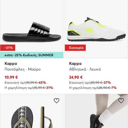
-31%
Ευκαιρία
extra -25% Κωδικός: SUMMER
Kappa
Kappa
Παντόφλες · Μαύρο
Αθλητικά · Λευκό
Τρέχουσα τιμή
Τρέχουσα τιμή
10,99
€
24,90
€
Κανονική τιμή
19,99 €
-45%
Κανονική τιμή
39,99 €
-37%
Η χαμηλότερη τιμή
15,99 €
-31%
Η χαμηλότερη τιμή
26,90 €
-7%