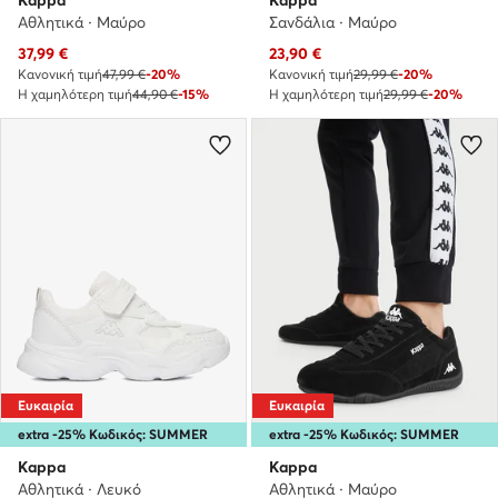
Kappa
Kappa
Αθλητικά · Μαύρο
Σανδάλια · Μαύρο
Τρέχουσα τιμή
Τρέχουσα τιμή
37,99
€
23,90
€
Κανονική τιμή
47,99 €
-20%
Κανονική τιμή
29,99 €
-20%
Η χαμηλότερη τιμή
44,90 €
-15%
Η χαμηλότερη τιμή
29,99 €
-20%
Ευκαιρία
Ευκαιρία
extra -25% Κωδικός: SUMMER
extra -25% Κωδικός: SUMMER
Kappa
Kappa
Αθλητικά · Λευκό
Αθλητικά · Μαύρο