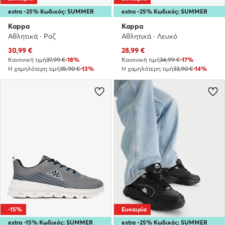
extra -25% Κωδικός: SUMMER
extra -25% Κωδικός: SUMMER
Kappa
Kappa
Αθλητικά · Ροζ
Αθλητικά · Λευκό
Τρέχουσα τιμή
Τρέχουσα τιμή
30,99
€
28,99
€
Κανονική τιμή
37,99 €
-18%
Κανονική τιμή
34,99 €
-17%
Η χαμηλότερη τιμή
35,90 €
-13%
Η χαμηλότερη τιμή
33,90 €
-14%
-15%
Ευκαιρία
extra -15% Κωδικός: SUMMER
extra -25% Κωδικός: SUMMER