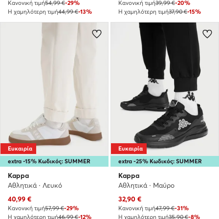
Κανονική τιμή
54,99 €
-29%
Κανονική τιμή
39,99 €
-20%
Η χαμηλότερη τιμή
44,99 €
-13%
Η χαμηλότερη τιμή
37,90 €
-15%
Ευκαιρία
Ευκαιρία
extra -15% Κωδικός: SUMMER
extra -25% Κωδικός: SUMMER
Kappa
Kappa
Αθλητικά · Λευκό
Αθλητικά · Μαύρο
Τρέχουσα τιμή
Τρέχουσα τιμή
40,99
€
32,90
€
Κανονική τιμή
57,99 €
-29%
Κανονική τιμή
47,99 €
-31%
Η χαμηλότερη τιμή
46,99 €
-12%
Η χαμηλότερη τιμή
35,90 €
-8%