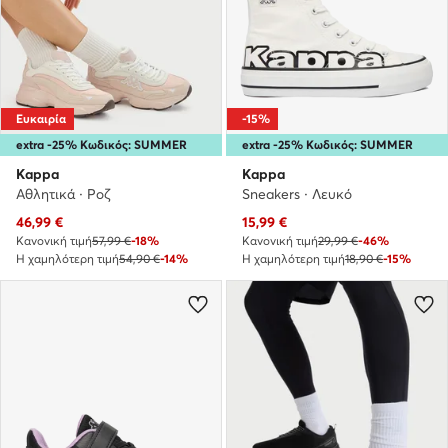
Ευκαιρία
-15%
extra -25% Κωδικός: SUMMER
extra -25% Κωδικός: SUMMER
Kappa
Kappa
Αθλητικά · Ροζ
Sneakers · Λευκό
Τρέχουσα τιμή
Τρέχουσα τιμή
46,99
€
15,99
€
Κανονική τιμή
57,99 €
-18%
Κανονική τιμή
29,99 €
-46%
Η χαμηλότερη τιμή
54,90 €
-14%
Η χαμηλότερη τιμή
18,90 €
-15%