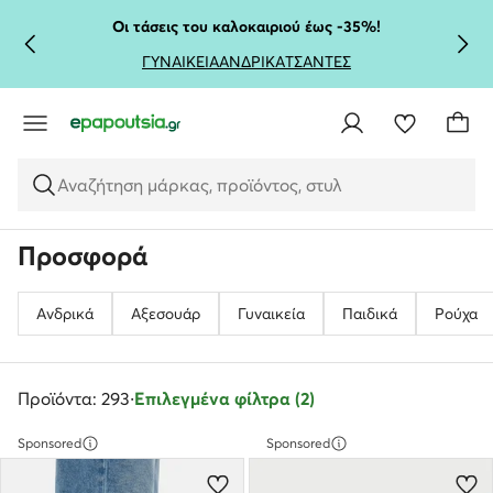
ΜΕΤΆΒΑΣΗ ΣΤΟ ΚΎΡΙΟ ΠΕΡΙΕΧΌΜΕΝΟ
ΜΕΤΆΒΑΣΗ ΣΤΗΝ ΑΝΑΖΉΤΗΣΗ
Οι τάσεις του καλοκαιριού έως -35%!
ΓΥΝΑΙΚΕΙΑ
ΑΝΔΡΙΚΑ
ΤΣΑΝΤΕΣ
Αναζήτηση μάρκας, προϊόντος, στυλ
Προσφορά
Ανδρικά
Αξεσουάρ
Γυναικεία
Παιδικά
Ρούχα
Προϊόντα: 293
·
Επιλεγμένα φίλτρα (2)
Sponsored
Sponsored