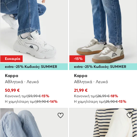
Ευκαιρία
-15%
extra -25% Κωδικός: SUMMER
extra -25% Κωδικός: SUMMER
Kappa
Kappa
Αθλητικά · Λευκό
Αθλητικά · Λευκό
Τρέχουσα τιμή
Τρέχουσα τιμή
50,99
€
21,99
€
Κανονική τιμή
59,99 €
-15%
Κανονική τιμή
26,99 €
-18%
Η χαμηλότερη τιμή
59,90 €
-14%
Η χαμηλότερη τιμή
25,90 €
-15%