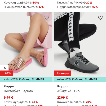
Κανονική τιμή
59,99 €
-30%
Κανονική τιμή
44,99 €
-20%
Η χαμηλότερη τιμή
50,99 €
-17%
Η χαμηλότερη τιμή
42,90 €
-16%
AI
-28%
Ευκαιρία
extra -25% Κωδικός: SUMMER
extra -15% Κωδικός: SUMMER
Kappa
Kappa
Παντόφλες · Χρυσό
Αθλητικά · Γκρι
Τρέχουσα τιμή
Τρέχουσα τιμή
9,99
€
27,99
€
Κανονική τιμή
16,99 €
-41%
Κανονική τιμή
34,99 €
-20%