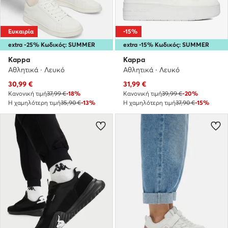
Ευκαιρία
-15%
extra -25% Κωδικός: SUMMER
extra -15% Κωδικός: SUMMER
Kappa
Kappa
Αθλητικά · Λευκό
Αθλητικά · Λευκό
Τρέχουσα τιμή
Τρέχουσα τιμή
30,99
€
31,99
€
Κανονική τιμή
37,99 €
-18%
Κανονική τιμή
39,99 €
-20%
Η χαμηλότερη τιμή
35,90 €
-13%
Η χαμηλότερη τιμή
37,90 €
-15%