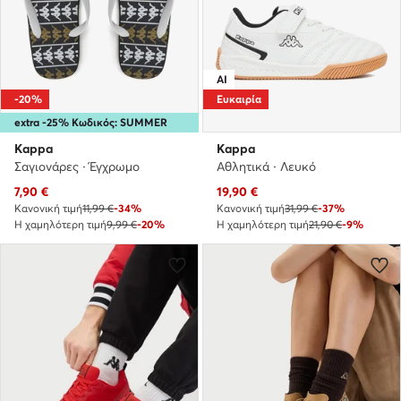
AI
-20%
Ευκαιρία
extra -25% Κωδικός: SUMMER
Kappa
Kappa
Σαγιονάρες · Έγχρωμο
Αθλητικά · Λευκό
Τρέχουσα τιμή
Τρέχουσα τιμή
7,90
€
19,90
€
Κανονική τιμή
11,99 €
-34%
Κανονική τιμή
31,99 €
-37%
Η χαμηλότερη τιμή
9,99 €
-20%
Η χαμηλότερη τιμή
21,90 €
-9%