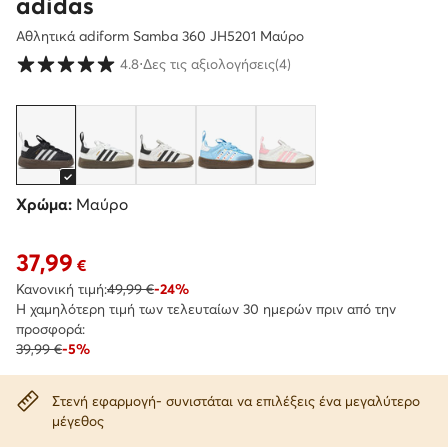
adidas
Αθλητικά adiform Samba 360 JH5201 Μαύρο
Βαθμολογία πελατών σε κλίμακα 1 έως 5
4.8
⋅
Δες τις αξιολογήσεις
(4)
Χρώμα:
Μαύρο
37,99
Τρέχουσα τιμή 37,99 €
€
Κανονική τιμή:
49,99 €
-24%
Η χαμηλότερη τιμή των τελευταίων 30 ημερών πριν από την
προσφορά:
39,99 €
-5%
Στενή εφαρμογή- συνιστάται να επιλέξεις ένα μεγαλύτερο
μέγεθος