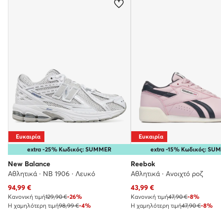
Ευκαιρία
Ευκαιρία
extra -25% Κωδικός: SUMMER
extra -15% Κωδικός: SU
New Balance
Reebok
Αθλητικά · NB 1906 · Λευκό
Αθλητικά · Ανοιχτό ροζ
Τρέχουσα τιμή
Τρέχουσα τιμή
94,99
€
43,99
€
Κανονική τιμή
129,90 €
-26%
Κανονική τιμή
47,90 €
-8%
Η χαμηλότερη τιμή
98,99 €
-4%
Η χαμηλότερη τιμή
47,90 €
-8%