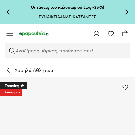
ΜΕΤΆΒΑΣΗ ΣΤΟ ΚΎΡΙΟ ΠΕΡΙΕΧΌΜΕΝΟ
ΜΕΤΆΒΑΣΗ ΣΤΗΝ ΑΝΑΖΉΤΗΣΗ
Οι τάσεις του καλοκαιριού έως -35%!
ΓΥΝΑΙΚΕΙΑ
ΑΝΔΡΙΚΑ
ΤΣΑΝΤΕΣ
Αναζήτηση μάρκας, προϊόντος, στυλ
Χαμηλά Αθλητικά
Trending
Ευκαιρία