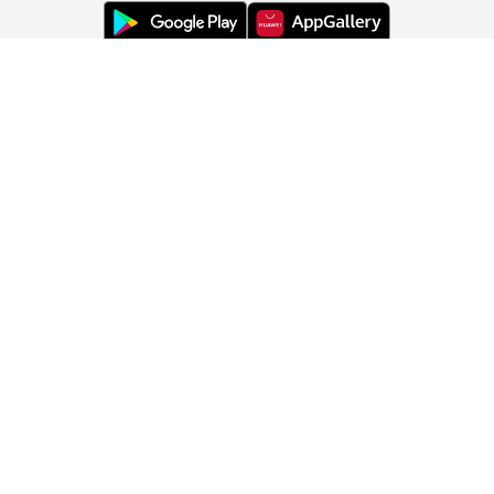
Εξυπηρέτηση πελατών
Σχετικά με εμάς
Πληροφορίες
Αλλαγή χώρας: Ελλάδα (GR)