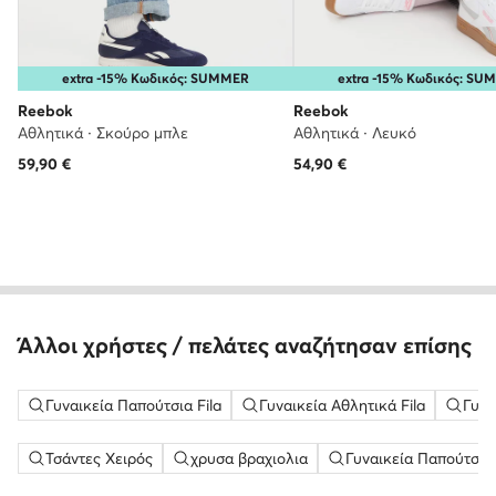
extra -15% Κωδικός: SUMMER
extra -15% Κωδικός: SU
Reebok
Reebok
Αθλητικά · Σκούρο μπλε
Αθλητικά · Λευκό
59,90
€
54,90
€
Άλλοι χρήστες / πελάτες αναζήτησαν επίσης
Γυναικεία Παπούτσια Fila
Γυναικεία Αθλητικά Fila
Γυνα
Τσάντες Χειρός
χρυσα βραχιολια
Γυναικεία Παπούτσια