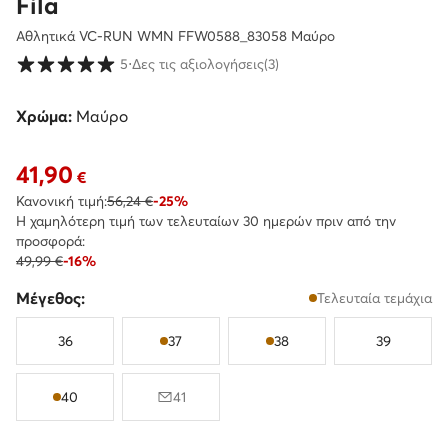
Fila
Αθλητικά VC-RUN WMN FFW0588_83058 Μαύρο
Βαθμολογία πελατών σε κλίμακα 1 έως 5
5
⋅
Δες τις αξιολογήσεις
(3)
Χρώμα:
Μαύρο
41,90
Τρέχουσα τιμή 41,90 €
€
Κανονική τιμή:
56,24 €
-25%
Η χαμηλότερη τιμή των τελευταίων 30 ημερών πριν από την
προσφορά:
49,99 €
-16%
Μέγεθος:
Τελευταία τεμάχια
36
37
38
39
40
41