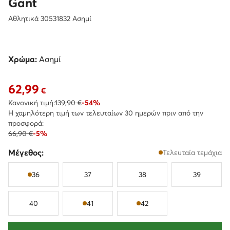
Gant
Αθλητικά 30531832 Ασημί
Χρώμα:
Ασημί
62,99
Τρέχουσα τιμή 62,99 €
€
Κανονική τιμή:
139,90 €
-54%
Η χαμηλότερη τιμή των τελευταίων 30 ημερών πριν από την
προσφορά:
66,90 €
-5%
Μέγεθος:
Τελευταία τεμάχια
36
37
38
39
40
41
42