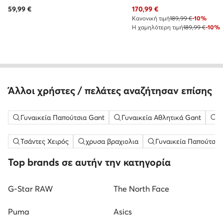
Τρέχουσα τιμή
59,99
€
170,99
€
Κανονική τιμή
189,99 €
-10%
Η χαμηλότερη τιμή
189,99 €
-10%
Άλλοι χρήστες / πελάτες αναζήτησαν επίσης
Γυναικεία Παπούτσια Gant
Γυναικεία Αθλητικά Gant
Γ
Τσάντες Χειρός
χρυσα βραχιολια
Γυναικεία Παπούτσια
Top brands σε αυτήν την κατηγορία
G-Star RAW
The North Face
Puma
Asics