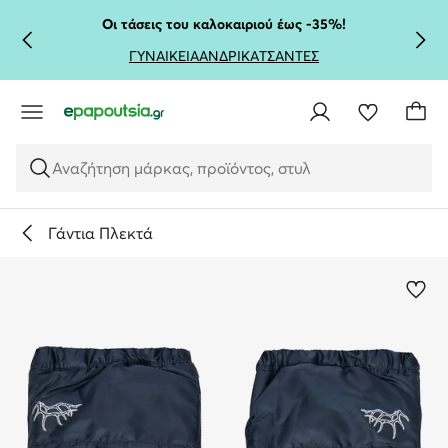
ΜΕΤΆΒΑΣΗ ΣΤΟ ΚΎΡΙΟ ΠΕΡΙΕΧΌΜΕΝΟ
ΜΕΤΆΒΑΣΗ ΣΤΗΝ ΑΝΑΖΉΤΗΣΗ
Οι τάσεις του καλοκαιριού έως -35%!
ΓΥΝΑΙΚΕΙΑ
ΑΝΔΡΙΚΑ
ΤΣΑΝΤΕΣ
Αναζήτηση μάρκας, προϊόντος, στυλ
Γάντια Πλεκτά