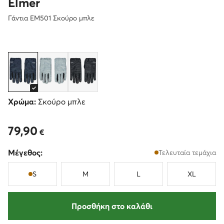
Elmer
Γάντια EM501 Σκούρο μπλε
Χρώμα:
Σκούρο μπλε
79,90
79,90 €
€
Μέγεθος:
Τελευταία τεμάχια
S
M
L
XL
Προσθήκη στο καλάθι