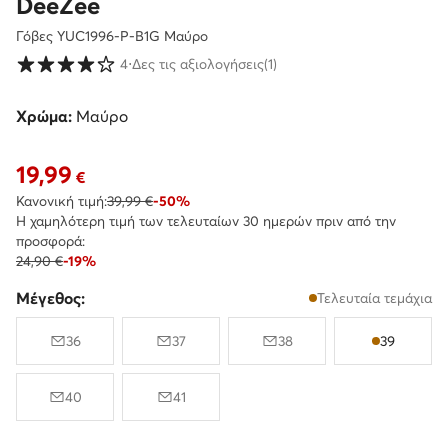
DeeZee
Γόβες YUC1996-P-B1G Μαύρο
Βαθμολογία πελατών σε κλίμακα 1 έως 5
4
⋅
Δες τις αξιολογήσεις
(1)
Χρώμα:
Μαύρο
19,99
Τρέχουσα τιμή 19,99 €
€
Κανονική τιμή:
39,99 €
-50%
Η χαμηλότερη τιμή των τελευταίων 30 ημερών πριν από την
προσφορά:
24,90 €
-19%
Μέγεθος:
Τελευταία τεμάχια
36
37
38
39
40
41