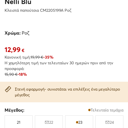
Nelli Blu
Κλειστά παπούτσια CM2205199A Ροζ
Χρώμα:
Ροζ
12,99
Τρέχουσα τιμή 12,99 €
€
Κανονική τιμή:
19,99 €
-35%
Η χαμηλότερη τιμή των τελευταίων 30 ημερών πριν από την
προσφορά:
15,90 €
-18%
Στενή εφαρμογή- συνιστάται να επιλέξεις ένα μεγαλύτερο
μέγεθος
Μέγεθος:
Τελευταία τεμάχια
21
22
23
24