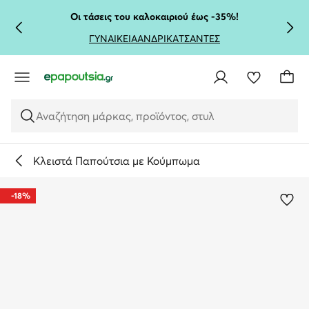
ΜΕΤΆΒΑΣΗ ΣΤΟ ΚΎΡΙΟ ΠΕΡΙΕΧΌΜΕΝΟ
ΜΕΤΆΒΑΣΗ ΣΤΗΝ ΑΝΑΖΉΤΗΣΗ
Οι τάσεις του καλοκαιριού έως -35%!
ΓΥΝΑΙΚΕΙΑ
ΑΝΔΡΙΚΑ
ΤΣΑΝΤΕΣ
Αναζήτηση μάρκας, προϊόντος, στυλ
Κλειστά Παπούτσια με Κούμπωμα
-18%