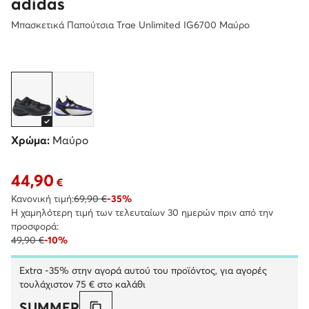
adidas
Μπασκετικά Παπούτσια Trae Unlimited IG6700 Μαύρο
Χρώμα:
Μαύρο
44,90
Τρέχουσα τιμή 44,90 €
€
Κανονική τιμή:
69,90 €
-35%
Η χαμηλότερη τιμή των τελευταίων 30 ημερών πριν από την
προσφορά:
49,90 €
-10%
Extra -35% στην αγορά αυτού του προϊόντος, για αγορές
τουλάχιστον 75 € στο καλάθι
SUMMER