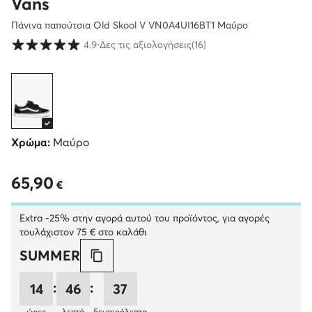
Vans
Πάνινα παπούτσια Old Skool V VN0A4UI16BT1 Μαύρο
Βαθμολογία πελατών σε κλίμακα 1 έως 5
4.9
⋅
Δες τις αξιολογήσεις
(16)
Χρώμα:
Μαύρο
65,90
65,90 €
€
Extra -25% στην αγορά αυτού του προϊόντος, για αγορές
τουλάχιστον 75 € στο καλάθι
SUMMER
:
:
14
46
37
ώρες
λεπτά
δευτερόλεπτα