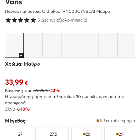
Vans
Πάνινα παπούτσια Old Skool VN000CYVBLA1 Μαύρο
Βαθμολογία πελατών σε κλίμακα 1 έως 5
5
⋅
Δες τις αξιολογήσεις
(2)
Χρώμα:
Μαύρο
33,99
Τρέχουσα τιμή 33,99 €
€
Κανονική τιμή:
59,90 €
-43%
Η χαμηλότερη τιμή των τελευταίων 30 ημερών πριν από την
προσφορά:
37,90 €
-10%
Μέγεθος:
Τελευταία τεμάχια
27
27.5
28
29