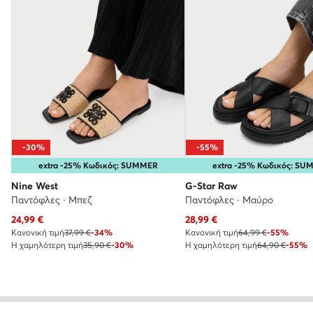
-30%
-55%
extra -25% Κωδικός: SUMMER
extra -25% Κωδικός: S
Nine West
G-Star Raw
Παντόφλες · Μπεζ
Παντόφλες · Μαύρο
Τρέχουσα τιμή
Τρέχουσα τιμή
24,99
€
28,99
€
Κανονική τιμή
37,99 €
-34%
Κανονική τιμή
64,99 €
-55%
Η χαμηλότερη τιμή
35,90 €
-30%
Η χαμηλότερη τιμή
64,90 €
-55%