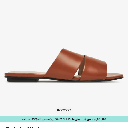
extra -15% Κωδικός: SUMMER
· Ισχύει μέχρι τις
10
.
08