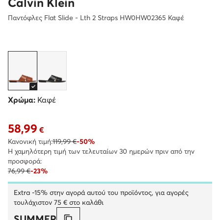
Calvin Klein
Παντόφλες Flat Slide - Lth 2 Straps HW0HW02365 Καφέ
Χρώμα:
Καφέ
58,99
Τρέχουσα τιμή 58,99 €
€
Κανονική τιμή:
119,99 €
-50%
Η χαμηλότερη τιμή των τελευταίων 30 ημερών πριν από την
προσφορά:
76,99 €
-23%
Extra -15% στην αγορά αυτού του προϊόντος, για αγορές
τουλάχιστον 75 € στο καλάθι
SUMMER