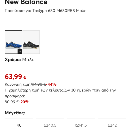
New Balance
Παπούτσια για Τρέξιμο 680 M680RB8 Μπλε
Χρώμα:
Μπλε
63,99
Τρέχουσα τιμή 63,99 €
€
Κανονική τιμή:
114,90 €
-44%
Η χαμηλότερη τιμή των τελευταίων 30 ημερών πριν από την
προσφορά:
80,99 €
-20%
Μέγεθος:
40
40.5
41.5
42