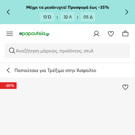
ΜΕΤΆΒΑΣΗ ΣΤΟ ΚΎΡΙΟ ΠΕΡΙΕΧΌΜΕΝΟ
ΜΕΤΆΒΑΣΗ ΣΤΗΝ ΑΝΑΖΉΤΗΣΗ
Μέχρι τα μεσάνυχτα! Προσφορά έως -35%
13 Ώ
:
32 Λ
:
05 Δ
Αναζήτηση μάρκας, προϊόντος, στυλ
Παπούτσια για Τρέξιμο στην Άσφαλτο
-20%