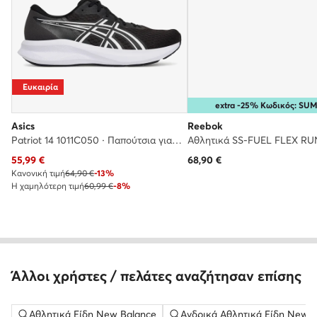
Ευκαιρία
extra -25% Κωδικός: S
Asics
Reebok
Patriot 14 1011C050 · Παπούτσια για Τρέξιμο
Τρέχουσα τιμή
55,99
€
68,90
€
Κανονική τιμή
64,90 €
-13%
Η χαμηλότερη τιμή
60,99 €
-8%
Άλλοι χρήστες / πελάτες αναζήτησαν επίσης
Αθλητικά Είδη New Balance
Ανδρικά Αθλητικά Είδη New 