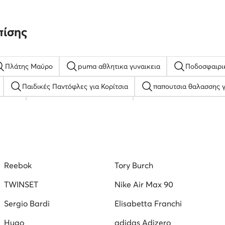
πίσης
Πλάτης Μαύρο
puma αθλητικα γυναικεια
Ποδοσφαιρι
Παιδικές Παντόφλες για Κορίτσια
παπουτσια θαλασσης γ
ς Καφέ
Παπούτσια με πλατφόρμα
Ανδρικά Κλειστά Παπο
δρικά Μπασκετικά Παπούτσια adidas
Λευκά Σανδάλια για Αγόρ
Τρέξιμο
Γυναικεία Μποτάκια Φλατ Lasocki
Μπαλαρίνες L
Reebok
Tory Burch
τσια
TWINSET
Nike Air Max 90
Sergio Bardi
Elisabetta Franchi
Hugo
adidas Adizero