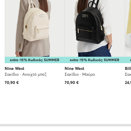
extra -15% Κωδικός: SUMMER
extra -15% Κωδικός: SUMMER
Nine West
Nine West
Bil
Σακίδιο · Ανοιχτό μπεζ
Σακίδιο · Μαύρο
Σακ
70,90
€
70,90
€
24,