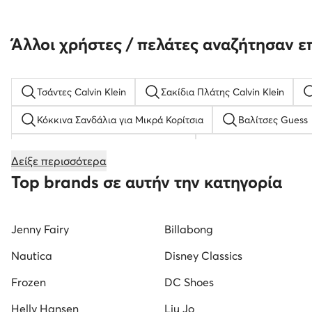
Άλλοι χρήστες / πελάτες αναζήτησαν ε
Τσάντες Calvin Klein
Σακίδια Πλάτης Calvin Klein
Κόκκινα Σανδάλια για Μικρά Κορίτσια
Βαλίτσες Guess
Κλειστά παπούτσια με πλατφόρμα
Ανδρικές Παντόφλε
Δείξε περισσότερα
Γυναικείες Σαγιονάρες
new balance παιδικα
Αν
Top brands σε αυτήν την κατηγορία
Γυναικεία Μοκασίνια Μαύρο
Γυναικεία Παπούτσια για 
Jenny Fairy
Billabong
Λευκά Αθλητικά για Αγόρια
Παιδικά Μποτάκια για Κορί
Nautica
Disney Classics
Frozen
DC Shoes
Helly Hansen
Liu Jo