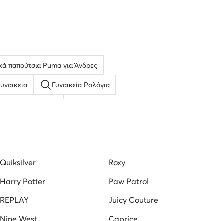
κά παπούτσια Puma για Άνδρες
υναικεια
Γυναικεία Ρολόγια
ύτσια Casual Καφέ
ια
Γκρι Sneakers για Άνδρες
asocki
καπελα ανδρικα τζοκευ
Πορτοφόλια
Quiksilver
Roxy
Harry Potter
Paw Patrol
REPLAY
Juicy Couture
Nine West
Caprice