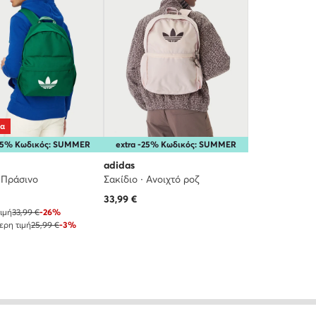
ία
-15% Κωδικός: SUMMER
extra -25% Κωδικός: SUMMER
adidas
· Πράσινο
Σακίδιο · Ανοιχτό ροζ
 τιμή
33,99
€
ιμή
33,99 €
-26%
ερη τιμή
25,99 €
-3%