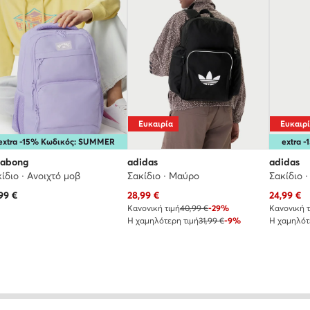
Ευκαιρία
Ευκαιρ
extra -15% Κωδικός: SUMMER
extra 
labong
adidas
adidas
ίδιο · Ανοιχτό μοβ
Σακίδιο · Μαύρο
Σακίδιο 
Τρέχουσα τιμή
Τρέχουσα
99
€
28,99
€
24,99
€
Κανονική τιμή
40,99 €
-29%
Κανονική τ
Η χαμηλότερη τιμή
31,99 €
-9%
Η χαμηλότ