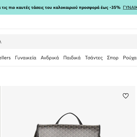
ια τις πιο καυτές τάσεις του καλοκαιριού προσφορά έως -35%
ΓΥΝΑΙ
ellers
Γυναικεία
Ανδρικά
Παιδικά
Τσάντες
Σπορ
Ρούχα