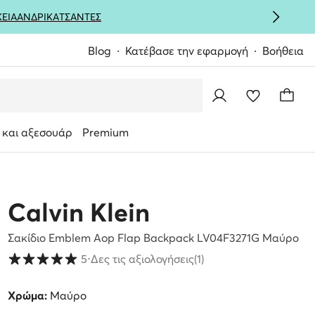
ΚΕΙΑ
ΑΝΔΡΙΚΑ
ΤΣΑΝΤΕΣ
Blog
Κατέβασε την εφαρμογή
Βοήθεια
 και αξεσουάρ
Premium
Calvin Klein
Σακίδιο Emblem Aop Flap Backpack LV04F3271G Μαύρο
Βαθμολογία πελατών σε κλίμακα 1 έως 5
5
⋅
Δες τις αξιολογήσεις
(1)
Χρώμα:
Μαύρο