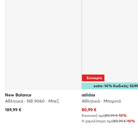
Ευκαιρία
extra -10% Κωδικός: S
New Balance
adidas
Αθλητικά · NB 9060 · Μπεζ
Αθλητικά · Μπορντό
Τρέχουσα τιμή
189,99
€
80,99
€
Κανονική τιμή
89,99 €
-10%
Η χαμηλότερη τιμή
89,99 €
-10%