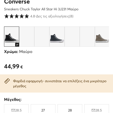
Converse
Sneakers Chuck Taylor All Star Hi 3J231 Μαύρο
Βαθμολογία πελατών σε κλίμακα 1 έως 5
4.8
⋅
Δες τις αξιολογήσεις
(8)
Χρώμα:
Μαύρο
44,99
44,99 €
€
Φαρδιά εφαρμογή- συνιστάται να επιλέξεις ένα μικρότερο
μέγεθος
Μέγεθος:
28.5
27
28
28.5