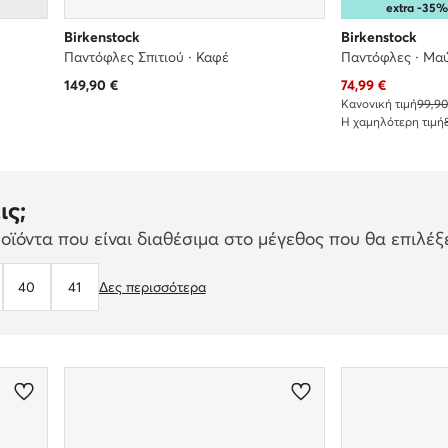
extra -35
Birkenstock
Birkenstock
Παντόφλες Σπιτιού · Καφέ
Παντόφλες · Μα
Τρέχουσα τιμή
149,90
€
74,99
€
Κανονική τιμή
99,90
Η χαμηλότερη τιμή
ις;
ϊόντα που είναι διαθέσιμα στο μέγεθος που θα επιλέξε
40
41
Δες περισσότερα