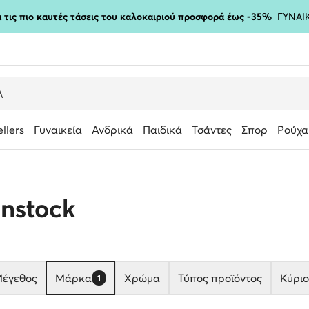
ια τις πιο καυτές τάσεις του καλοκαιριού προσφορά έως -35%
ΓΥΝΑΙ
ellers
Γυναικεία
Ανδρικά
Παιδικά
Τσάντες
Σπορ
Ρούχα
enstock
έγεθος
Μάρκα
Χρώμα
Τύπος προϊόντος
Κύριο
1