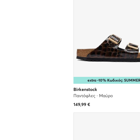
extra -10% Κωδικός: SUMME
Birkenstock
Παντόφλες · Μαύρο
149,99
€