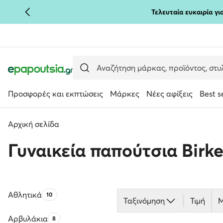
Τελευταία ευκαιρία γ
ΜΕΤΆΒΑΣΗ ΣΤΟ ΚΎΡΙΟ ΠΕΡΙΕΧΌΜΕΝΟ
ΜΕΤΆΒΑΣΗ ΣΤΗΝ ΑΝΑΖΉΤΗΣΗ
Προσφορές και εκπτώσεις
Μάρκες
Νέες αφίξεις
Best s
Αρχική σελίδα
Γυναικεία παπούτσια Birk
Αθλητικά
Αριθμός προϊόντων:
10
Ταξινόμηση
Τιμή
Μ
Αρβυλάκια
Αριθμός προϊόντων:
8