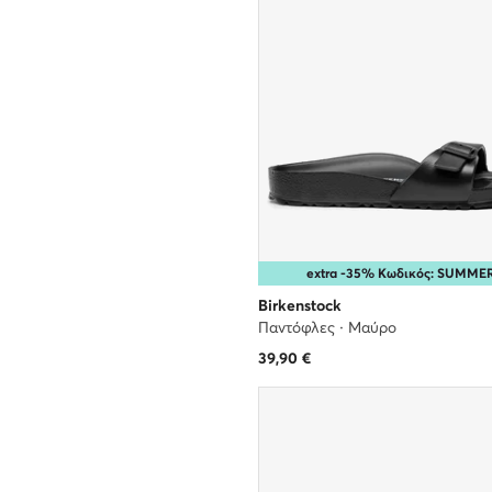
extra -35% Κωδικός: SUMME
Birkenstock
Παντόφλες · Μαύρο
39,90
€