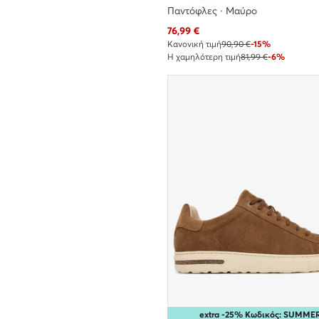
Παντόφλες · Μαύρο
Τρέχουσα τιμή
76,99
€
Κανονική τιμή
90,90 €
-15%
Η χαμηλότερη τιμή
81,99 €
-6%
extra -25% Κωδικός: SUMME