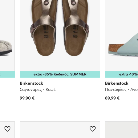
R
extra -35% Κωδικός: SUMMER
extra -10
Birkenstock
Birkenstock
Σαγιονάρες · Καφέ
Παντόφλες · Ανο
99,90
€
89,99
€