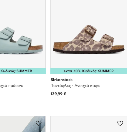
% Κωδικός: SUMMER
extra -10% Κωδικός: SUMMER
Birkenstock
ιχτό πράσινο
Παντόφλες · Ανοιχτό καφέ
139,99
€