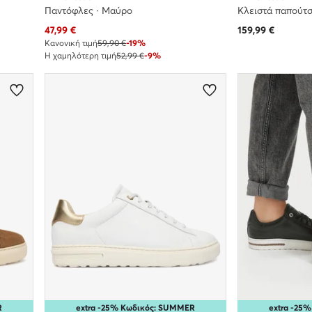
Παντόφλες · Μαύρο
Κλειστά παπούτσ
Τρέχουσα τιμή
47,99
€
159,99
€
Κανονική τιμή
59,90 €
-19%
Η χαμηλότερη τιμή
52,99 €
-9%
R
extra -25% Κωδικός: SUMMER
extra -25