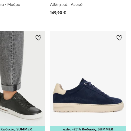
ια · Μαύρο
Αθλητικά · Λευκό
149,90
€
% Κωδικός: SUMMER
extra -25% Κωδικός: SUMMER