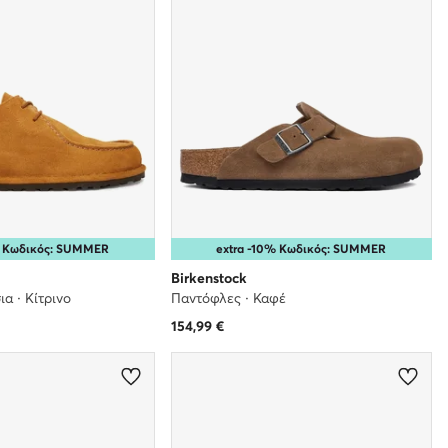
% Κωδικός: SUMMER
extra -10% Κωδικός: SUMMER
Birkenstock
α · Κίτρινο
Παντόφλες · Καφέ
154,99
€