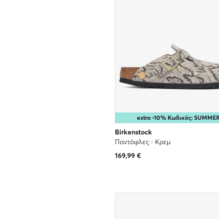
extra -10% Κωδικός: SUMME
Birkenstock
Παντόφλες · Κρεμ
169,99
€