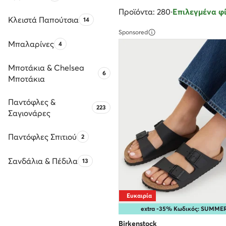
Προϊόντα: 280
·
Επιλεγμένα φί
Κλειστά Παπούτσια
Αριθμός προϊόντων:
14
Sponsored
Μπαλαρίνες
Αριθμός προϊόντων:
4
Μποτάκια & Chelsea
Αριθμός προϊόντων:
6
Μποτάκια
Παντόφλες &
Αριθμός προϊόντων:
223
Σαγιονάρες
Παντόφλες Σπιτιού
Αριθμός προϊόντων:
2
Σανδάλια & Πέδιλα
Αριθμός προϊόντων:
13
Ευκαιρία
extra -35% Κωδικός: SUMME
Birkenstock