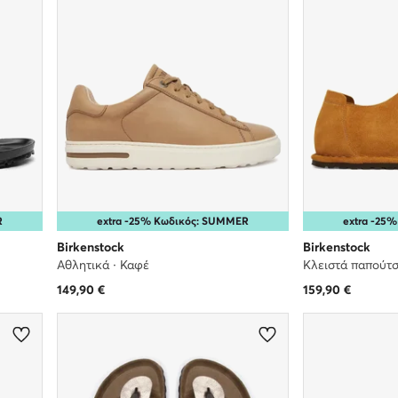
R
extra -25% Κωδικός: SUMMER
extra -25
Birkenstock
Birkenstock
Αθλητικά · Καφέ
Κλειστά παπούτσι
149,90
€
159,90
€