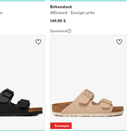
Birkenstock
ρο
Αθλητικά · Σκούρο μπλε
149,90
€
Sponsored
Ευκαιρία